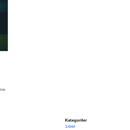
r
rine
Kategoriler
1xbet