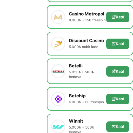
Casino Metropol
Katıl
8.000₺ + 150 freespin
Discount Casino
Katıl
5.000₺ nakit iade
Betelli
Katıl
5.050₺ + 500₺
bedava
Betchip
Katıl
6.000₺ + 80 freespin
Winnit
Katıl
5.000₺ + 500₺
bedava