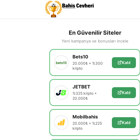
En Güvenilir Siteler
Yeni kampanya ve bonusları incele
Bets10
Katıl
20.000₺ + %300
kripto
JETBET
Katıl
%325 kripto +
20.000₺
Mobilbahis
Katıl
20.000₺ + %225
kripto