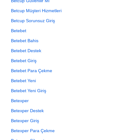
Betcup Güvenilir Mi
Betcup Müşteri Hizmetleri
Betcup Sorunsuz Giriş
Betebet
Betebet Bahis
Betebet Destek
Betebet Giriş
Betebet Para Çekme
Betebet Yeni
Betebet Yeni Giriş
Betexper
Betexper Destek
Betexper Giriş
Betexper Para Çekme