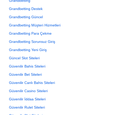
Grandbetting
Grandbetting Destek
Grandbetting Güncel
Grandbetting Müşteri Hizmetleri
Grandbetting Para Çekme
Grandbetting Sorunsuz Giriş
Grandbetting Yeni Giriş
Güncel Slot Siteleri
Güvenilir Bahis Siteleri
Güvenilir Bet Siteleri
Güvenilir Canlı Bahis Siteleri
Güvenilir Casino Siteleri
Güvenilir İddaa Siteleri
Güvenilir Rulet Siteleri