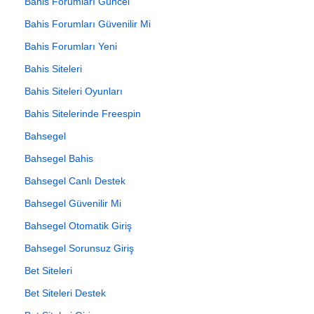
Bahis Forumları Güncel
Bahis Forumları Güvenilir Mi
Bahis Forumları Yeni
Bahis Siteleri
Bahis Siteleri Oyunları
Bahis Sitelerinde Freespin
Bahsegel
Bahsegel Bahis
Bahsegel Canlı Destek
Bahsegel Güvenilir Mi
Bahsegel Otomatik Giriş
Bahsegel Sorunsuz Giriş
Bet Siteleri
Bet Siteleri Destek