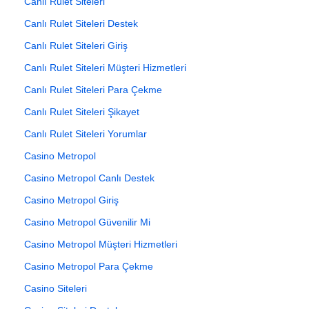
Canlı Rulet Siteleri
Canlı Rulet Siteleri Destek
Canlı Rulet Siteleri Giriş
Canlı Rulet Siteleri Müşteri Hizmetleri
Canlı Rulet Siteleri Para Çekme
Canlı Rulet Siteleri Şikayet
Canlı Rulet Siteleri Yorumlar
Casino Metropol
Casino Metropol Canlı Destek
Casino Metropol Giriş
Casino Metropol Güvenilir Mi
Casino Metropol Müşteri Hizmetleri
Casino Metropol Para Çekme
Casino Siteleri