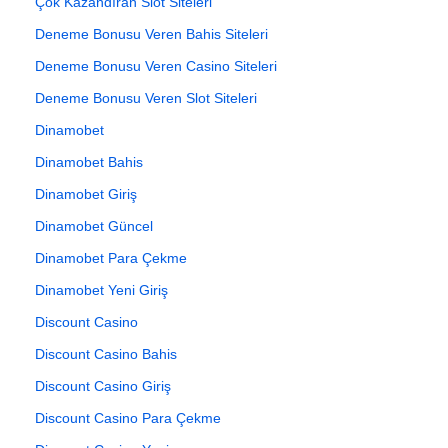
Çok Kazandıran Slot Siteleri
Deneme Bonusu Veren Bahis Siteleri
Deneme Bonusu Veren Casino Siteleri
Deneme Bonusu Veren Slot Siteleri
Dinamobet
Dinamobet Bahis
Dinamobet Giriş
Dinamobet Güncel
Dinamobet Para Çekme
Dinamobet Yeni Giriş
Discount Casino
Discount Casino Bahis
Discount Casino Giriş
Discount Casino Para Çekme