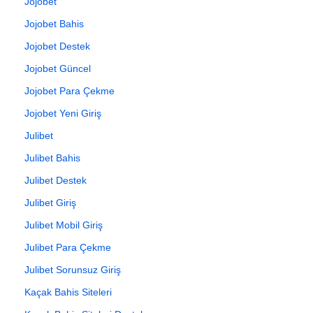
Jojobet
Jojobet Bahis
Jojobet Destek
Jojobet Güncel
Jojobet Para Çekme
Jojobet Yeni Giriş
Julibet
Julibet Bahis
Julibet Destek
Julibet Giriş
Julibet Mobil Giriş
Julibet Para Çekme
Julibet Sorunsuz Giriş
Kaçak Bahis Siteleri