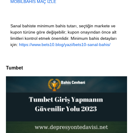
MOBILBAHIS MAÇ İZLE
Sanal bahiste minimum bahis tutarı, seçtiğin markete ve
kupon türüne göre değişebilir; kupon onayından önce alt
limitleri kontrol etmek önemlidir. Minimum bahis detayları
için:
https://www.bets10.blog/yazi/bets10-sanal-bahis/
Tumbet