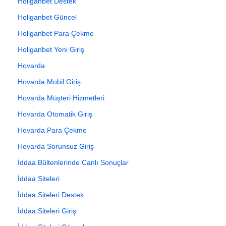
Holiganbet Destek
Holiganbet Güncel
Holiganbet Para Çekme
Holiganbet Yeni Giriş
Hovarda
Hovarda Mobil Giriş
Hovarda Müşteri Hizmetleri
Hovarda Otomatik Giriş
Hovarda Para Çekme
Hovarda Sorunsuz Giriş
İddaa Bültenlerinde Canlı Sonuçlar
İddaa Siteleri
İddaa Siteleri Destek
İddaa Siteleri Giriş