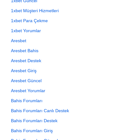
1xbet Güncel
1xbet Müşteri Hizmetleri
1xbet Para Çekme
1xbet Yorumlar
Aresbet
Aresbet Bahis
Aresbet Destek
Aresbet Giriş
Aresbet Güncel
Aresbet Yorumlar
Bahis Forumları
Bahis Forumları Canlı Destek
Bahis Forumları Destek
Bahis Forumları Giriş