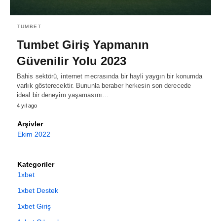
TUMBET
Tumbet Giriş Yapmanın
Güvenilir Yolu 2023
Bahis sektörü, internet mecrasında bir hayli yaygın bir konumda
varlık gösterecektir. Bununla beraber herkesin son derecede
ideal bir deneyim yaşamasını…
4 yıl ago
Arşivler
Ekim 2022
Kategoriler
1xbet
1xbet Destek
1xbet Giriş