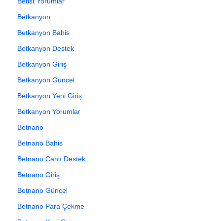
Betist Yorumlar
Betkanyon
Betkanyon Bahis
Betkanyon Destek
Betkanyon Giriş
Betkanyon Güncel
Betkanyon Yeni Giriş
Betkanyon Yorumlar
Betnano
Betnano Bahis
Betnano Canlı Destek
Betnano Giriş
Betnano Güncel
Betnano Para Çekme