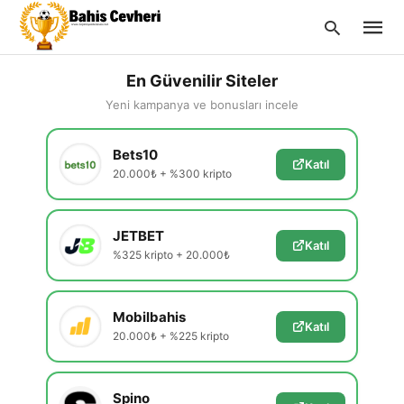
En Güvenilir Siteler
Yeni kampanya ve bonusları incele
Type
Bets10
your
Katıl
searc
20.000₺ + %300 kripto
query
and
hit
enter:
JETBET
Katıl
%325 kripto + 20.000₺
Mobilbahis
Katıl
20.000₺ + %225 kripto
Spino