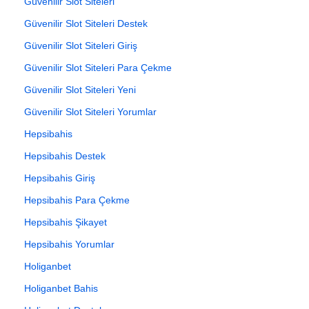
Güvenilir Slot Siteleri
Güvenilir Slot Siteleri Destek
Güvenilir Slot Siteleri Giriş
Güvenilir Slot Siteleri Para Çekme
Güvenilir Slot Siteleri Yeni
Güvenilir Slot Siteleri Yorumlar
Hepsibahis
Hepsibahis Destek
Hepsibahis Giriş
Hepsibahis Para Çekme
Hepsibahis Şikayet
Hepsibahis Yorumlar
Holiganbet
Holiganbet Bahis