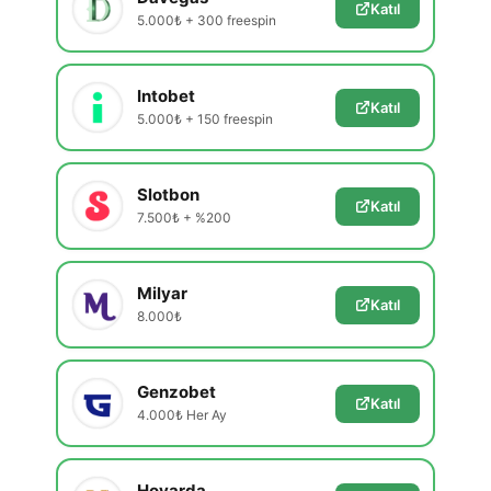
Katıl
5.000₺ + 300 freespin
Intobet
Katıl
5.000₺ + 150 freespin
Slotbon
Katıl
7.500₺ + %200
Milyar
Katıl
8.000₺
Genzobet
Katıl
4.000₺ Her Ay
Hovarda