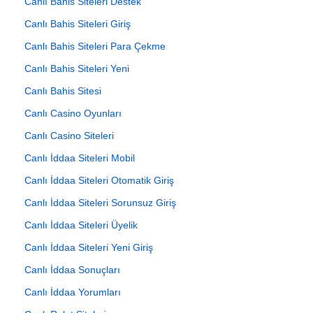
Canlı Bahis Siteleri Destek
Canlı Bahis Siteleri Giriş
Canlı Bahis Siteleri Para Çekme
Canlı Bahis Siteleri Yeni
Canlı Bahis Sitesi
Canlı Casino Oyunları
Canlı Casino Siteleri
Canlı İddaa Siteleri Mobil
Canlı İddaa Siteleri Otomatik Giriş
Canlı İddaa Siteleri Sorunsuz Giriş
Canlı İddaa Siteleri Üyelik
Canlı İddaa Siteleri Yeni Giriş
Canlı İddaa Sonuçları
Canlı İddaa Yorumları