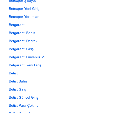
Betexper Şikayet
Betexper Yeni Giriş
Betexper Yorumlar
Betgaranti
Betgaranti Bahis
Betgaranti Destek
Betgaranti Giriş
Betgaranti Güvenilir Mi
Betgaranti Yeni Giriş
Betist
Betist Bahis
Betist Giriş
Betist Güncel Giriş
Betist Para Çekme