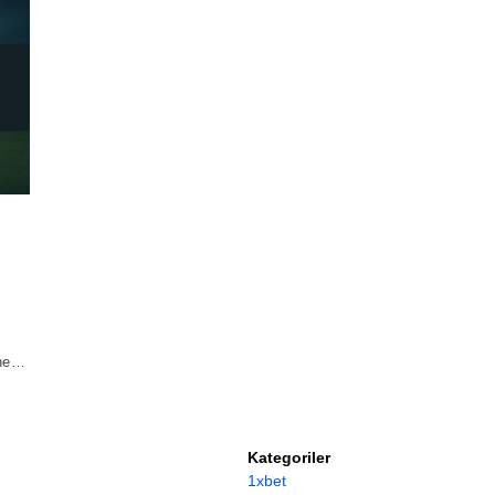
ine…
Kategoriler
1xbet