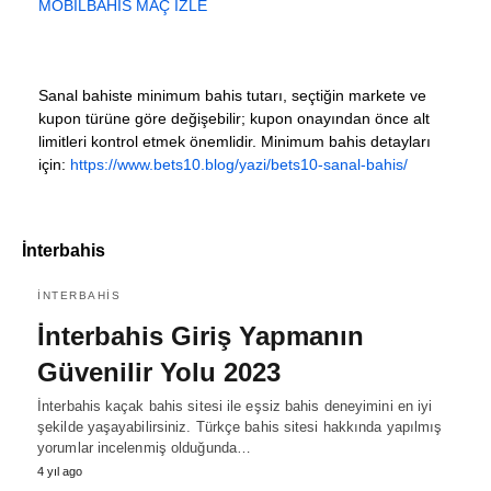
MOBILBAHIS MAÇ İZLE
Sanal bahiste minimum bahis tutarı, seçtiğin markete ve
kupon türüne göre değişebilir; kupon onayından önce alt
limitleri kontrol etmek önemlidir. Minimum bahis detayları
için:
https://www.bets10.blog/yazi/bets10-sanal-bahis/
İnterbahis
İNTERBAHIS
İnterbahis Giriş Yapmanın
Güvenilir Yolu 2023
İnterbahis kaçak bahis sitesi ile eşsiz bahis deneyimini en iyi
şekilde yaşayabilirsiniz. Türkçe bahis sitesi hakkında yapılmış
yorumlar incelenmiş olduğunda…
4 yıl ago