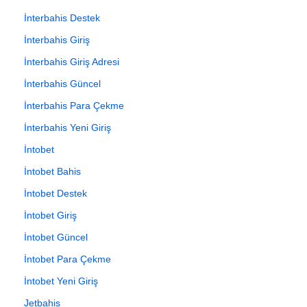
İnterbahis Destek
İnterbahis Giriş
İnterbahis Giriş Adresi
İnterbahis Güncel
İnterbahis Para Çekme
İnterbahis Yeni Giriş
İntobet
İntobet Bahis
İntobet Destek
İntobet Giriş
İntobet Güncel
İntobet Para Çekme
İntobet Yeni Giriş
Jetbahis