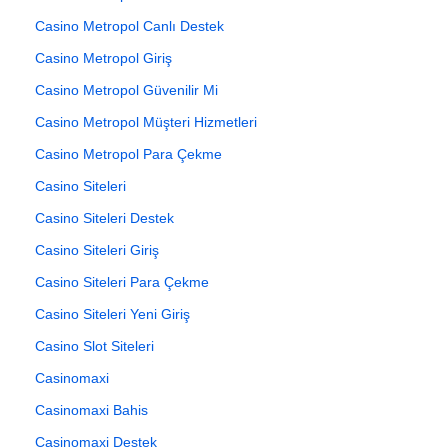
Casino Metropol Canlı Destek
Casino Metropol Giriş
Casino Metropol Güvenilir Mi
Casino Metropol Müşteri Hizmetleri
Casino Metropol Para Çekme
Casino Siteleri
Casino Siteleri Destek
Casino Siteleri Giriş
Casino Siteleri Para Çekme
Casino Siteleri Yeni Giriş
Casino Slot Siteleri
Casinomaxi
Casinomaxi Bahis
Casinomaxi Destek