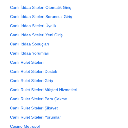
Canlı İddaa Siteleri Otomatik Giriş
Canlı İddaa Siteleri Sorunsuz Giriş
Canlı İddaa Siteleri Üyelik
Canlı İddaa Siteleri Yeni Giriş
Canlı İddaa Sonuçları
Canlı İddaa Yorumları
Canlı Rulet Siteleri
Canlı Rulet Siteleri Destek
Canlı Rulet Siteleri Giriş
Canlı Rulet Siteleri Müşteri Hizmetleri
Canlı Rulet Siteleri Para Çekme
Canlı Rulet Siteleri Şikayet
Canlı Rulet Siteleri Yorumlar
Casino Metropol