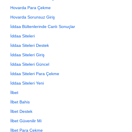
Hovarda Para Çekme
Hovarda Sorunsuz Giriş
İddaa Bültenlerinde Canlı Sonuçlar
İddaa Siteleri
İddaa Siteleri Destek
İddaa Siteleri Giriş
İddaa Siteleri Güncel
İddaa Siteleri Para Çekme
İddaa Siteleri Yeni
İlbet
İlbet Bahis
İlbet Destek
İlbet Güvenilir Mi
İlbet Para Çekme