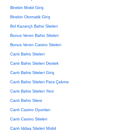
Birebin Mobil Giriş
Birebin Otomatik Giriş
Bol Kazançlı Bahis Siteleri
Bonus Veren Bahis Siteleri
Bonus Veren Casino Siteleri
Canlı Bahis Siteleri
Canlı Bahis Siteleri Destek
Canlı Bahis Siteleri Giriş
Canlı Bahis Siteleri Para Çekme
Canlı Bahis Siteleri Yeni
Canlı Bahis Sitesi
Canlı Casino Oyunları
Canlı Casino Siteleri
Canlı İddaa Siteleri Mobil