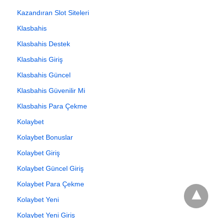
Kazandıran Slot Siteleri
Klasbahis
Klasbahis Destek
Klasbahis Giriş
Klasbahis Güncel
Klasbahis Güvenilir Mi
Klasbahis Para Çekme
Kolaybet
Kolaybet Bonuslar
Kolaybet Giriş
Kolaybet Güncel Giriş
Kolaybet Para Çekme
Kolaybet Yeni
Kolaybet Yeni Giriş