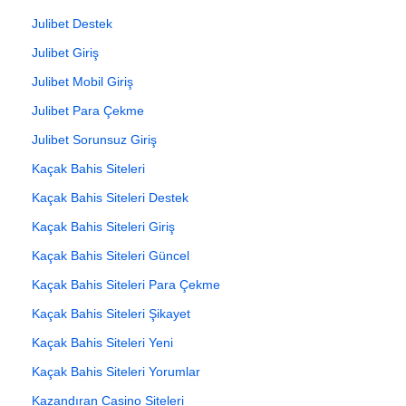
Julibet Destek
Julibet Giriş
Julibet Mobil Giriş
Julibet Para Çekme
Julibet Sorunsuz Giriş
Kaçak Bahis Siteleri
Kaçak Bahis Siteleri Destek
Kaçak Bahis Siteleri Giriş
Kaçak Bahis Siteleri Güncel
Kaçak Bahis Siteleri Para Çekme
Kaçak Bahis Siteleri Şikayet
Kaçak Bahis Siteleri Yeni
Kaçak Bahis Siteleri Yorumlar
Kazandıran Casino Siteleri