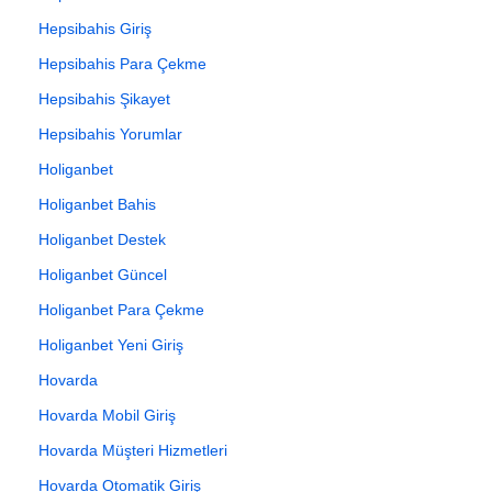
Hepsibahis Giriş
Hepsibahis Para Çekme
Hepsibahis Şikayet
Hepsibahis Yorumlar
Holiganbet
Holiganbet Bahis
Holiganbet Destek
Holiganbet Güncel
Holiganbet Para Çekme
Holiganbet Yeni Giriş
Hovarda
Hovarda Mobil Giriş
Hovarda Müşteri Hizmetleri
Hovarda Otomatik Giriş