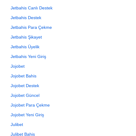
Jetbahis Canlı Destek
Jetbahis Destek
Jetbahis Para Çekme
Jetbahis Şikayet
Jetbahis Üyelik
Jetbahis Yeni Giriş
Jojobet
Jojobet Bahis
Jojobet Destek
Jojobet Güncel
Jojobet Para Çekme
Jojobet Yeni Giriş
Julibet
Julibet Bahis