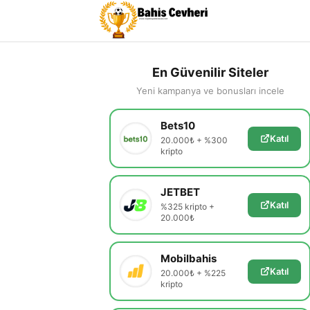
En Güvenilir Siteler
Yeni kampanya ve bonusları incele
Bets10
Katıl
20.000₺ + %300
kripto
JETBET
Katıl
%325 kripto +
20.000₺
Mobilbahis
Katıl
20.000₺ + %225
kripto