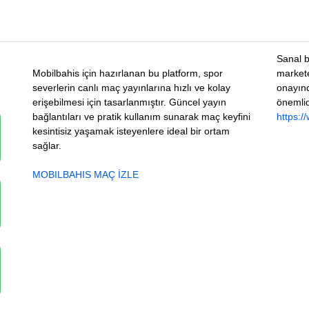
Sanal b
Mobilbahis için hazırlanan bu platform, spor
markete
severlerin canlı maç yayınlarına hızlı ve kolay
onayınd
erişebilmesi için tasarlanmıştır. Güncel yayın
önemlid
bağlantıları ve pratik kullanım sunarak maç keyfini
https:/
kesintisiz yaşamak isteyenlere ideal bir ortam
sağlar.
MOBILBAHIS MAÇ İZLE