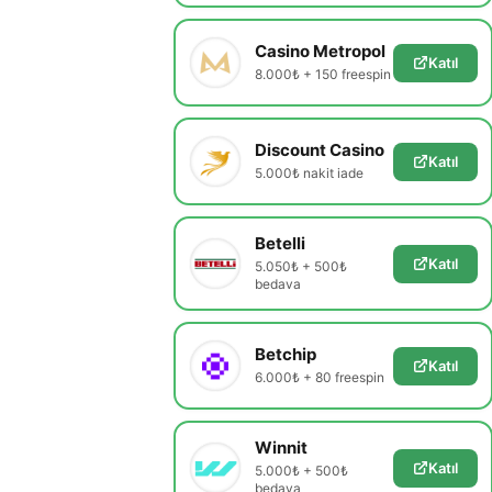
Casino Metropol
Katıl
8.000₺ + 150 freespin
Discount Casino
Katıl
5.000₺ nakit iade
Betelli
Katıl
5.050₺ + 500₺
bedava
Betchip
Katıl
6.000₺ + 80 freespin
Winnit
Katıl
5.000₺ + 500₺
bedava