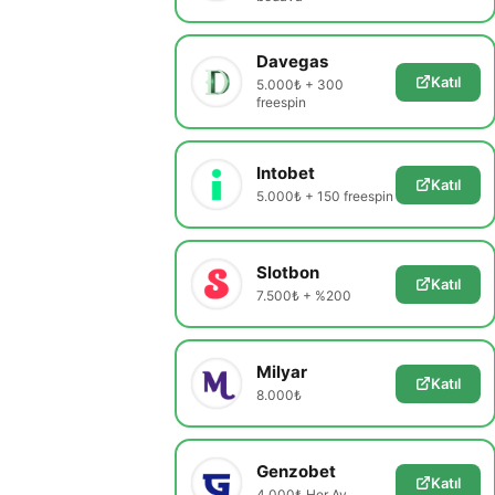
Davegas
Katıl
5.000₺ + 300
freespin
Intobet
Katıl
5.000₺ + 150 freespin
Slotbon
Katıl
7.500₺ + %200
Milyar
Katıl
8.000₺
Genzobet
Katıl
4.000₺ Her Ay