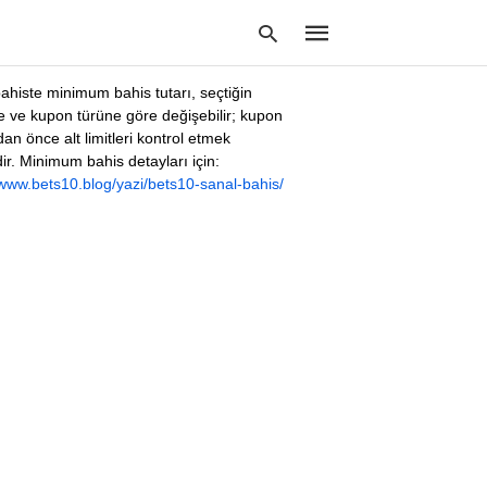
ahiste minimum bahis tutarı, seçtiğin
 ve kupon türüne göre değişebilir; kupon
an önce alt limitleri kontrol etmek
ir. Minimum bahis detayları için:
Type
/www.bets10.blog/yazi/bets10-sanal-bahis/
your
search
query
and
hit
enter: