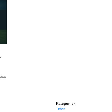
r
ndan
Kategoriler
1xbet