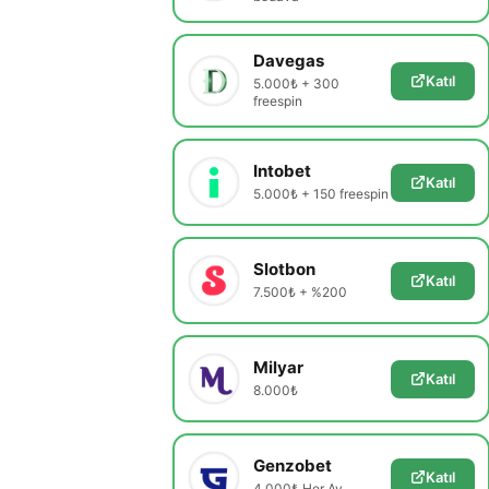
Davegas
Katıl
5.000₺ + 300
freespin
Intobet
Katıl
5.000₺ + 150 freespin
Slotbon
Katıl
7.500₺ + %200
Milyar
Katıl
8.000₺
Genzobet
Katıl
4.000₺ Her Ay