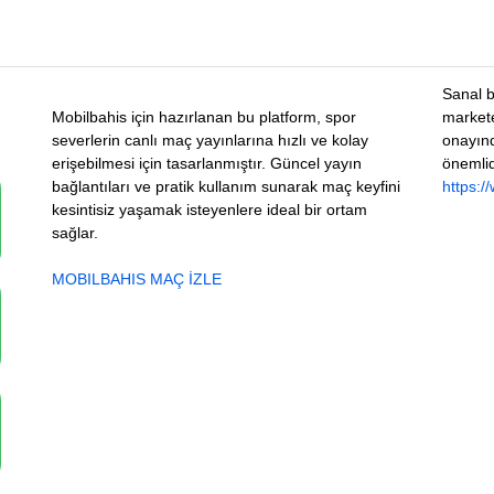
Sanal b
Mobilbahis için hazırlanan bu platform, spor
markete
severlerin canlı maç yayınlarına hızlı ve kolay
onayınd
erişebilmesi için tasarlanmıştır. Güncel yayın
önemlid
bağlantıları ve pratik kullanım sunarak maç keyfini
https:/
kesintisiz yaşamak isteyenlere ideal bir ortam
sağlar.
MOBILBAHIS MAÇ İZLE