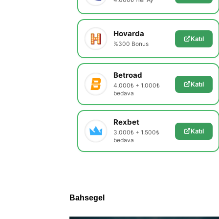
Hovarda
Katıl
%300 Bonus
Betroad
Katıl
4.000₺ + 1.000₺
bedava
Rexbet
Katıl
3.000₺ + 1.500₺
bedava
Bahsegel