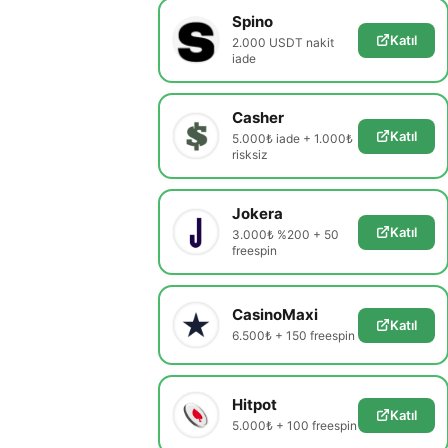
Spino
Katıl
2.000 USDT nakit
iade
Casher
Katıl
5.000₺ iade + 1.000₺
risksiz
Jokera
Katıl
3.000₺ %200 + 50
freespin
CasinoMaxi
Katıl
6.500₺ + 150 freespin
Hitpot
Katıl
5.000₺ + 100 freespin