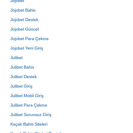
Jojobet
Jojobet Bahis
Jojobet Destek
Jojobet Güncel
Jojobet Para Çekme
Jojobet Yeni Giriş
Julibet
Julibet Bahis
Julibet Destek
Julibet Giriş
Julibet Mobil Giriş
Julibet Para Çekme
Julibet Sorunsuz Giriş
Kaçak Bahis Siteleri