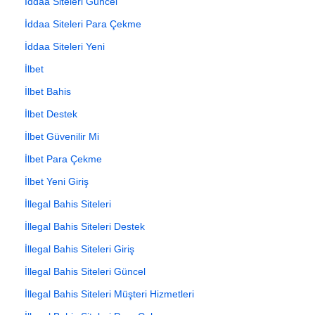
İddaa Siteleri Güncel
İddaa Siteleri Para Çekme
İddaa Siteleri Yeni
İlbet
İlbet Bahis
İlbet Destek
İlbet Güvenilir Mi
İlbet Para Çekme
İlbet Yeni Giriş
İllegal Bahis Siteleri
İllegal Bahis Siteleri Destek
İllegal Bahis Siteleri Giriş
İllegal Bahis Siteleri Güncel
İllegal Bahis Siteleri Müşteri Hizmetleri