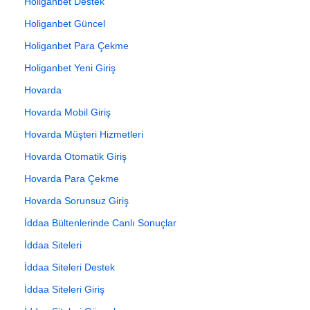
Holiganbet Destek
Holiganbet Güncel
Holiganbet Para Çekme
Holiganbet Yeni Giriş
Hovarda
Hovarda Mobil Giriş
Hovarda Müşteri Hizmetleri
Hovarda Otomatik Giriş
Hovarda Para Çekme
Hovarda Sorunsuz Giriş
İddaa Bültenlerinde Canlı Sonuçlar
İddaa Siteleri
İddaa Siteleri Destek
İddaa Siteleri Giriş