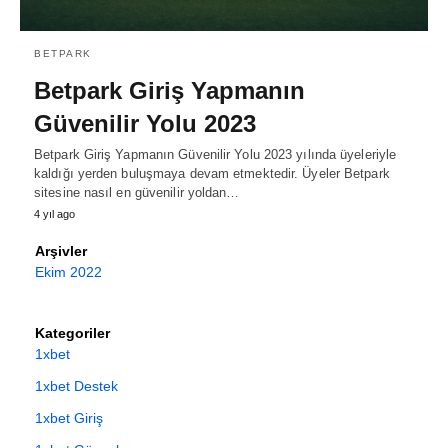
BETPARK
Betpark Giriş Yapmanın
Güvenilir Yolu 2023
Betpark Giriş Yapmanın Güvenilir Yolu 2023 yılında üyeleriyle
kaldığı yerden buluşmaya devam etmektedir. Üyeler Betpark
sitesine nasıl en güvenilir yoldan…
4 yıl ago
Arşivler
Ekim 2022
Kategoriler
1xbet
1xbet Destek
1xbet Giriş