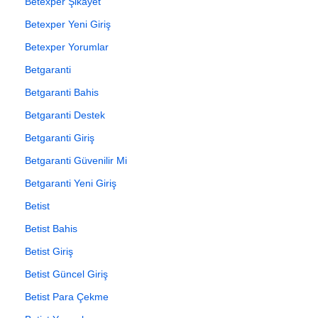
Betexper Şikayet
Betexper Yeni Giriş
Betexper Yorumlar
Betgaranti
Betgaranti Bahis
Betgaranti Destek
Betgaranti Giriş
Betgaranti Güvenilir Mi
Betgaranti Yeni Giriş
Betist
Betist Bahis
Betist Giriş
Betist Güncel Giriş
Betist Para Çekme