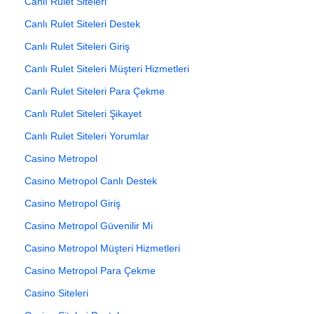
Canlı Rulet Siteleri
Canlı Rulet Siteleri Destek
Canlı Rulet Siteleri Giriş
Canlı Rulet Siteleri Müşteri Hizmetleri
Canlı Rulet Siteleri Para Çekme
Canlı Rulet Siteleri Şikayet
Canlı Rulet Siteleri Yorumlar
Casino Metropol
Casino Metropol Canlı Destek
Casino Metropol Giriş
Casino Metropol Güvenilir Mi
Casino Metropol Müşteri Hizmetleri
Casino Metropol Para Çekme
Casino Siteleri