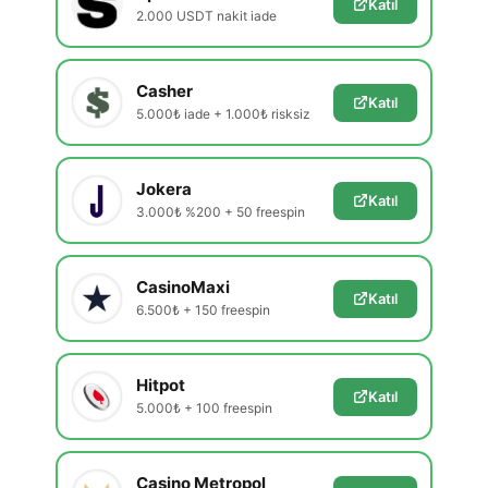
Katıl
2.000 USDT nakit iade
Casher
Katıl
5.000₺ iade + 1.000₺ risksiz
Jokera
Katıl
3.000₺ %200 + 50 freespin
CasinoMaxi
Katıl
6.500₺ + 150 freespin
Hitpot
Katıl
5.000₺ + 100 freespin
Casino Metropol