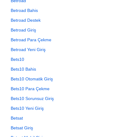
Betroad
Betroad Bahis
Betroad Destek
Betroad Giriş
Betroad Para Çekme
Betroad Yeni Giriş
Bets10
Bets10 Bahis
Bets10 Otomatik Giriş
Bets10 Para Çekme
Bets10 Sorunsuz Giriş
Bets10 Yeni Giriş
Betsat
Betsat Giriş