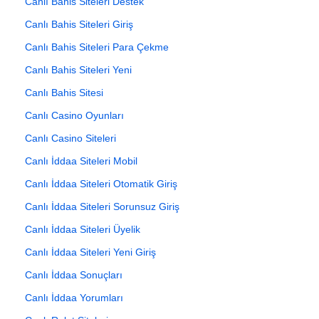
Canlı Bahis Siteleri Destek
Canlı Bahis Siteleri Giriş
Canlı Bahis Siteleri Para Çekme
Canlı Bahis Siteleri Yeni
Canlı Bahis Sitesi
Canlı Casino Oyunları
Canlı Casino Siteleri
Canlı İddaa Siteleri Mobil
Canlı İddaa Siteleri Otomatik Giriş
Canlı İddaa Siteleri Sorunsuz Giriş
Canlı İddaa Siteleri Üyelik
Canlı İddaa Siteleri Yeni Giriş
Canlı İddaa Sonuçları
Canlı İddaa Yorumları