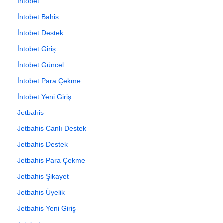
İntobet
İntobet Bahis
İntobet Destek
İntobet Giriş
İntobet Güncel
İntobet Para Çekme
İntobet Yeni Giriş
Jetbahis
Jetbahis Canlı Destek
Jetbahis Destek
Jetbahis Para Çekme
Jetbahis Şikayet
Jetbahis Üyelik
Jetbahis Yeni Giriş