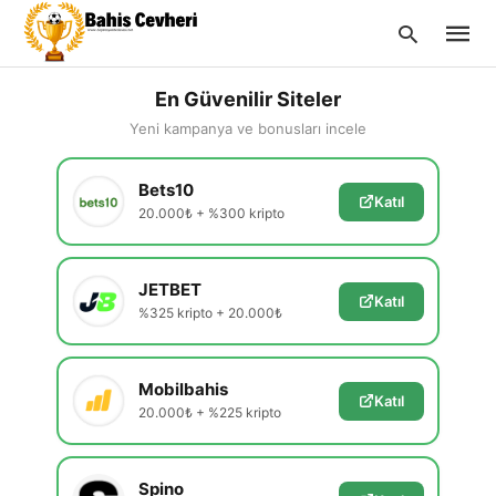
En Güvenilir Siteler
Yeni kampanya ve bonusları incele
Type
Bets10
your
Katıl
searc
20.000₺ + %300 kripto
query
and
hit
enter:
JETBET
Katıl
%325 kripto + 20.000₺
Mobilbahis
Katıl
20.000₺ + %225 kripto
Spino