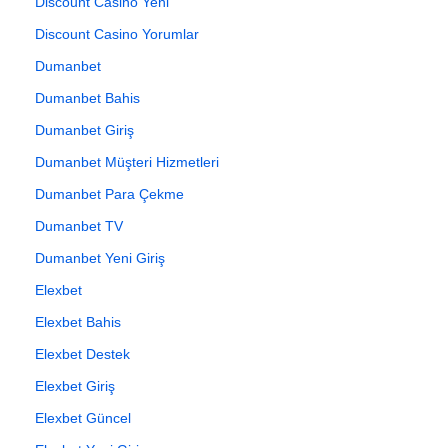
Discount Casino Yeni
Discount Casino Yorumlar
Dumanbet
Dumanbet Bahis
Dumanbet Giriş
Dumanbet Müşteri Hizmetleri
Dumanbet Para Çekme
Dumanbet TV
Dumanbet Yeni Giriş
Elexbet
Elexbet Bahis
Elexbet Destek
Elexbet Giriş
Elexbet Güncel