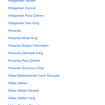
Holiganbet Destek
Holiganbet Güncel
Holiganbet Para Çekme
Holiganbet Yeni Giriş
Hovarda
Hovarda Mobil Giriş
Hovarda Müşteri Hizmetleri
Hovarda Otomatik Giriş
Hovarda Para Çekme
Hovarda Sorunsuz Giriş
İddaa Bültenlerinde Canlı Sonuçlar
İddaa Siteleri
İddaa Siteleri Destek
İddaa Siteleri Giriş