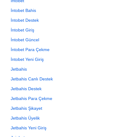
İntobet
İntobet Bahis
İntobet Destek
İntobet Giriş
İntobet Güncel
İntobet Para Çekme
İntobet Yeni Giriş
Jetbahis
Jetbahis Canlı Destek
Jetbahis Destek
Jetbahis Para Çekme
Jetbahis Şikayet
Jetbahis Üyelik
Jetbahis Yeni Giriş