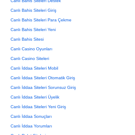
Canlı Bahis Siteleri Destek
Canlı Bahis Siteleri Giriş
Canlı Bahis Siteleri Para Çekme
Canlı Bahis Siteleri Yeni
Canlı Bahis Sitesi
Canlı Casino Oyunları
Canlı Casino Siteleri
Canlı İddaa Siteleri Mobil
Canlı İddaa Siteleri Otomatik Giriş
Canlı İddaa Siteleri Sorunsuz Giriş
Canlı İddaa Siteleri Üyelik
Canlı İddaa Siteleri Yeni Giriş
Canlı İddaa Sonuçları
Canlı İddaa Yorumları