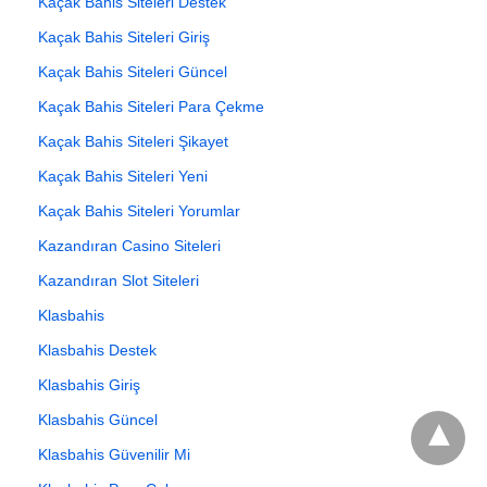
Kaçak Bahis Siteleri Destek
Kaçak Bahis Siteleri Giriş
Kaçak Bahis Siteleri Güncel
Kaçak Bahis Siteleri Para Çekme
Kaçak Bahis Siteleri Şikayet
Kaçak Bahis Siteleri Yeni
Kaçak Bahis Siteleri Yorumlar
Kazandıran Casino Siteleri
Kazandıran Slot Siteleri
Klasbahis
Klasbahis Destek
Klasbahis Giriş
Klasbahis Güncel
Klasbahis Güvenilir Mi