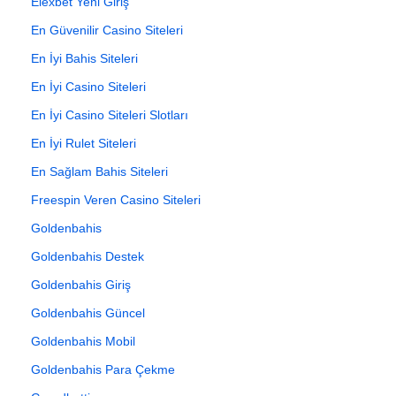
Elexbet Yeni Giriş
En Güvenilir Casino Siteleri
En İyi Bahis Siteleri
En İyi Casino Siteleri
En İyi Casino Siteleri Slotları
En İyi Rulet Siteleri
En Sağlam Bahis Siteleri
Freespin Veren Casino Siteleri
Goldenbahis
Goldenbahis Destek
Goldenbahis Giriş
Goldenbahis Güncel
Goldenbahis Mobil
Goldenbahis Para Çekme