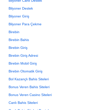
Bilyoner Canlı Destek
Bilyoner Destek
Bilyoner Giriş
Bilyoner Para Çekme
Birebin
Birebin Bahis
Birebin Giriş
Birebin Giriş Adresi
Birebin Mobil Giriş
Birebin Otomatik Giriş
Bol Kazançlı Bahis Siteleri
Bonus Veren Bahis Siteleri
Bonus Veren Casino Siteleri
Canlı Bahis Siteleri