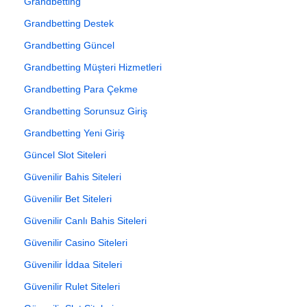
Grandbetting
Grandbetting Destek
Grandbetting Güncel
Grandbetting Müşteri Hizmetleri
Grandbetting Para Çekme
Grandbetting Sorunsuz Giriş
Grandbetting Yeni Giriş
Güncel Slot Siteleri
Güvenilir Bahis Siteleri
Güvenilir Bet Siteleri
Güvenilir Canlı Bahis Siteleri
Güvenilir Casino Siteleri
Güvenilir İddaa Siteleri
Güvenilir Rulet Siteleri