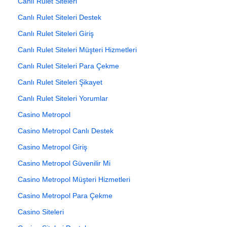
Canlı Rulet Siteleri
Canlı Rulet Siteleri Destek
Canlı Rulet Siteleri Giriş
Canlı Rulet Siteleri Müşteri Hizmetleri
Canlı Rulet Siteleri Para Çekme
Canlı Rulet Siteleri Şikayet
Canlı Rulet Siteleri Yorumlar
Casino Metropol
Casino Metropol Canlı Destek
Casino Metropol Giriş
Casino Metropol Güvenilir Mi
Casino Metropol Müşteri Hizmetleri
Casino Metropol Para Çekme
Casino Siteleri