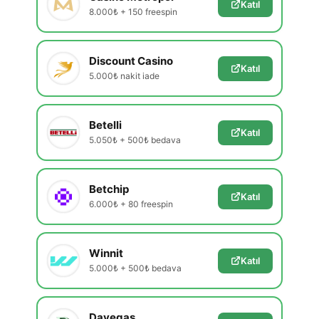
Katıl
8.000₺ + 150 freespin
Discount Casino
Katıl
5.000₺ nakit iade
Betelli
Katıl
5.050₺ + 500₺ bedava
Betchip
Katıl
6.000₺ + 80 freespin
Winnit
Katıl
5.000₺ + 500₺ bedava
Davegas