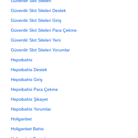
Güvenilir Slot Siteleri
Güvenilir Slot Siteleri Destek
Güvenilir Slot Siteleri Giriş
Güvenilir Slot Siteleri Para Çekme
Güvenilir Slot Siteleri Yeni
Güvenilir Slot Siteleri Yorumlar
Hepsibahis
Hepsibahis Destek
Hepsibahis Giriş
Hepsibahis Para Çekme
Hepsibahis Şikayet
Hepsibahis Yorumlar
Holiganbet
Holiganbet Bahis