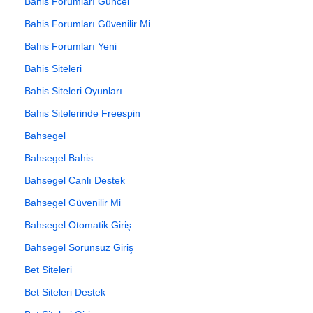
Bahis Forumları Güncel
Bahis Forumları Güvenilir Mi
Bahis Forumları Yeni
Bahis Siteleri
Bahis Siteleri Oyunları
Bahis Sitelerinde Freespin
Bahsegel
Bahsegel Bahis
Bahsegel Canlı Destek
Bahsegel Güvenilir Mi
Bahsegel Otomatik Giriş
Bahsegel Sorunsuz Giriş
Bet Siteleri
Bet Siteleri Destek