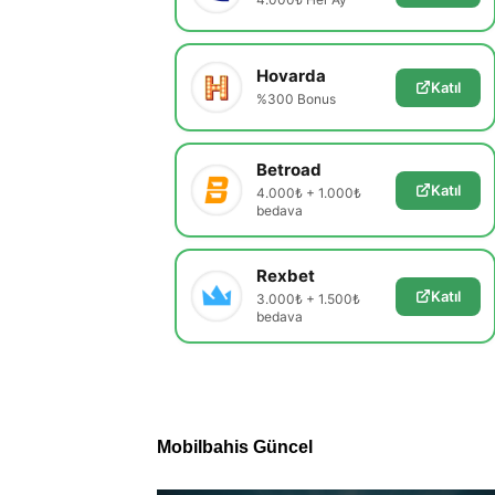
Hovarda
Katıl
%300 Bonus
Betroad
Katıl
4.000₺ + 1.000₺
bedava
Rexbet
Katıl
3.000₺ + 1.500₺
bedava
Mobilbahis Güncel