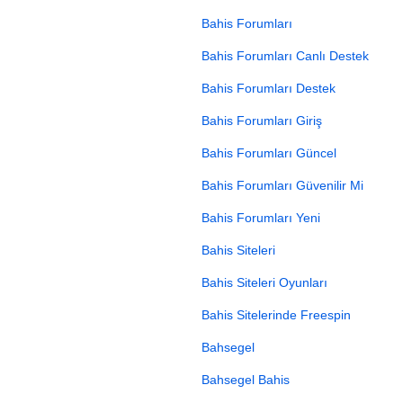
Bahis Forumları
Bahis Forumları Canlı Destek
Bahis Forumları Destek
Bahis Forumları Giriş
Bahis Forumları Güncel
Bahis Forumları Güvenilir Mi
Bahis Forumları Yeni
Bahis Siteleri
Bahis Siteleri Oyunları
Bahis Sitelerinde Freespin
Bahsegel
Bahsegel Bahis