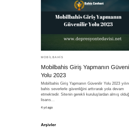
MOBILBAHIS
Mobilbahis Giriş Yapmanın Güvenil
Yolu 2023
Mobilbahis Giriş Yapmanın Güvenilir Yolu 2023 yılı
bahis severlerle güvenliğini arttırarak yola devam
etmektedir. Sitenin gerekli kuruluşlardan almış oldu
lisans…
4 yıl ago
Arşivler