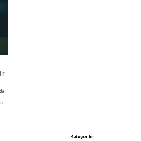
ir
nda
ğu
Kategoriler