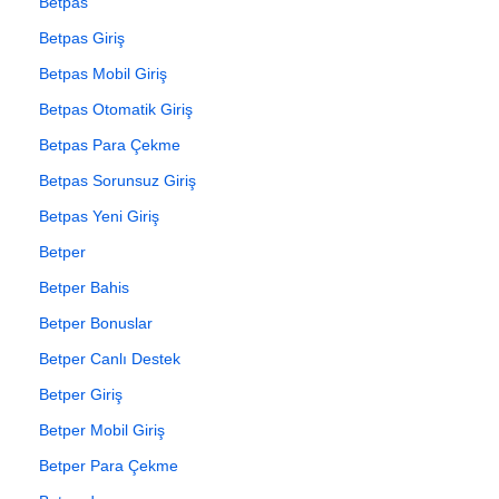
Betpas
Betpas Giriş
Betpas Mobil Giriş
Betpas Otomatik Giriş
Betpas Para Çekme
Betpas Sorunsuz Giriş
Betpas Yeni Giriş
Betper
Betper Bahis
Betper Bonuslar
Betper Canlı Destek
Betper Giriş
Betper Mobil Giriş
Betper Para Çekme