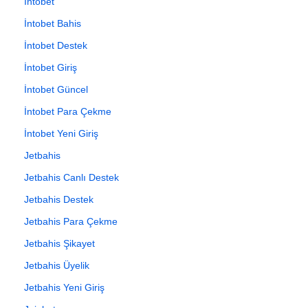
İntobet
İntobet Bahis
İntobet Destek
İntobet Giriş
İntobet Güncel
İntobet Para Çekme
İntobet Yeni Giriş
Jetbahis
Jetbahis Canlı Destek
Jetbahis Destek
Jetbahis Para Çekme
Jetbahis Şikayet
Jetbahis Üyelik
Jetbahis Yeni Giriş