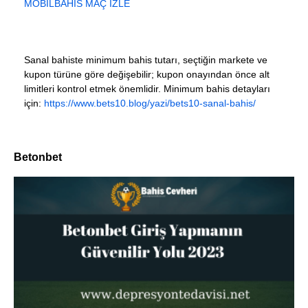
MOBILBAHIS MAÇ İZLE
Sanal bahiste minimum bahis tutarı, seçtiğin markete ve
kupon türüne göre değişebilir; kupon onayından önce alt
limitleri kontrol etmek önemlidir. Minimum bahis detayları
için:
https://www.bets10.blog/yazi/bets10-sanal-bahis/
Betonbet