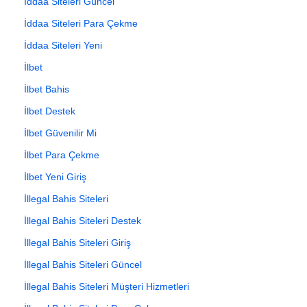
İddaa Siteleri Güncel
İddaa Siteleri Para Çekme
İddaa Siteleri Yeni
İlbet
İlbet Bahis
İlbet Destek
İlbet Güvenilir Mi
İlbet Para Çekme
İlbet Yeni Giriş
İllegal Bahis Siteleri
İllegal Bahis Siteleri Destek
İllegal Bahis Siteleri Giriş
İllegal Bahis Siteleri Güncel
İllegal Bahis Siteleri Müşteri Hizmetleri