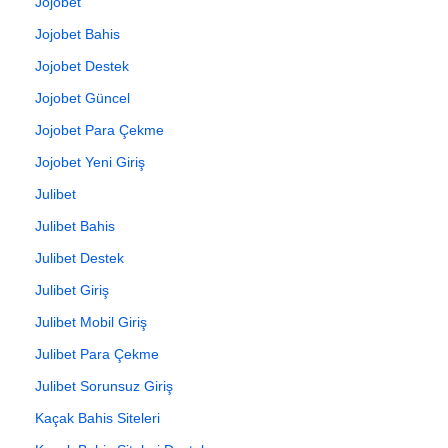
Jojobet
Jojobet Bahis
Jojobet Destek
Jojobet Güncel
Jojobet Para Çekme
Jojobet Yeni Giriş
Julibet
Julibet Bahis
Julibet Destek
Julibet Giriş
Julibet Mobil Giriş
Julibet Para Çekme
Julibet Sorunsuz Giriş
Kaçak Bahis Siteleri