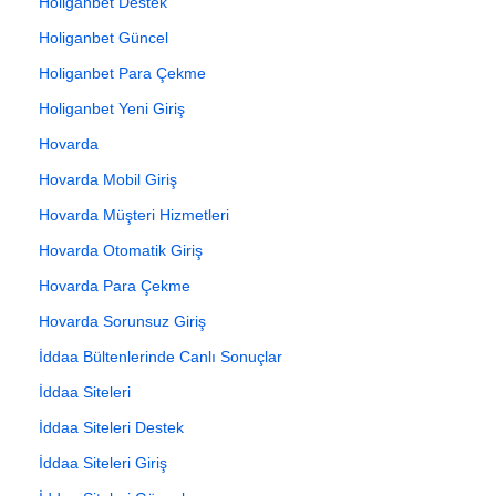
Holiganbet Destek
Holiganbet Güncel
Holiganbet Para Çekme
Holiganbet Yeni Giriş
Hovarda
Hovarda Mobil Giriş
Hovarda Müşteri Hizmetleri
Hovarda Otomatik Giriş
Hovarda Para Çekme
Hovarda Sorunsuz Giriş
İddaa Bültenlerinde Canlı Sonuçlar
İddaa Siteleri
İddaa Siteleri Destek
İddaa Siteleri Giriş