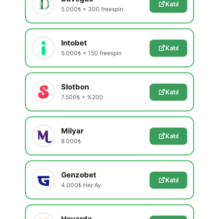
Katıl
5.000₺ + 300 freespin
Intobet
Katıl
5.000₺ + 150 freespin
Slotbon
Katıl
7.500₺ + %200
Milyar
Katıl
8.000₺
Genzobet
Katıl
4.000₺ Her Ay
Hovarda