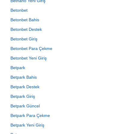
Betnano Yeni Giriş
Betonbet
Betonbet Bahis
Betonbet Destek
Betonbet Giriş
Betonbet Para Çekme
Betonbet Yeni Giriş
Betpark
Betpark Bahis
Betpark Destek
Betpark Giriş
Betpark Güncel
Betpark Para Çekme
Betpark Yeni Giriş