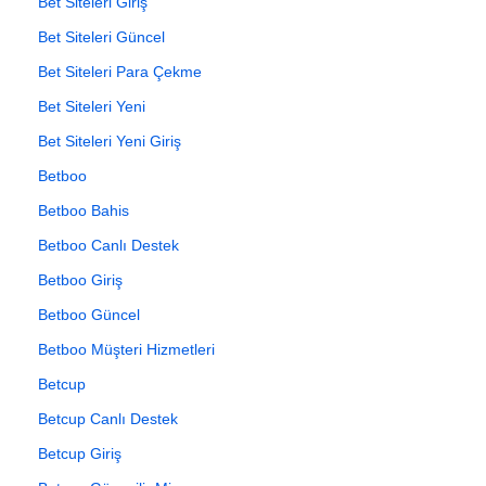
Bet Siteleri Giriş
Bet Siteleri Güncel
Bet Siteleri Para Çekme
Bet Siteleri Yeni
Bet Siteleri Yeni Giriş
Betboo
Betboo Bahis
Betboo Canlı Destek
Betboo Giriş
Betboo Güncel
Betboo Müşteri Hizmetleri
Betcup
Betcup Canlı Destek
Betcup Giriş