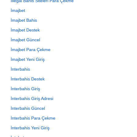
İllegal Bahis Siteleri Para Çekme
İmajbet
İmajbet Bahis
İmajbet Destek
İmajbet Güncel
İmajbet Para Çekme
İmajbet Yeni Giriş
İnterbahis
İnterbahis Destek
İnterbahis Giriş
İnterbahis Giriş Adresi
İnterbahis Güncel
İnterbahis Para Çekme
İnterbahis Yeni Giriş