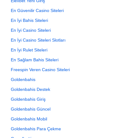
Elexbet Yeni Giriş
En Güvenilir Casino Siteleri
En İyi Bahis Siteleri
En İyi Casino Siteleri
En İyi Casino Siteleri Slotları
En İyi Rulet Siteleri
En Sağlam Bahis Siteleri
Freespin Veren Casino Siteleri
Goldenbahis
Goldenbahis Destek
Goldenbahis Giriş
Goldenbahis Güncel
Goldenbahis Mobil
Goldenbahis Para Çekme