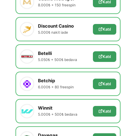
Katıl
8.000₺ + 150 freespin
Discount Casino
Katıl
5.000₺ nakit iade
Betelli
Katıl
5.050₺ + 500₺ bedava
Betchip
Katıl
6.000₺ + 80 freespin
Winnit
Katıl
5.000₺ + 500₺ bedava
Davegas