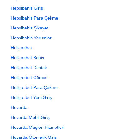
Hepsibahis Giriş
Hepsibahis Para Çekme
Hepsibahis Şikayet
Hepsibahis Yorumlar
Holiganbet
Holiganbet Bahis
Holiganbet Destek
Holiganbet Güncel
Holiganbet Para Çekme
Holiganbet Yeni Giriş
Hovarda
Hovarda Mobil Giriş
Hovarda Müşteri Hizmetleri
Hovarda Otomatik Giriş