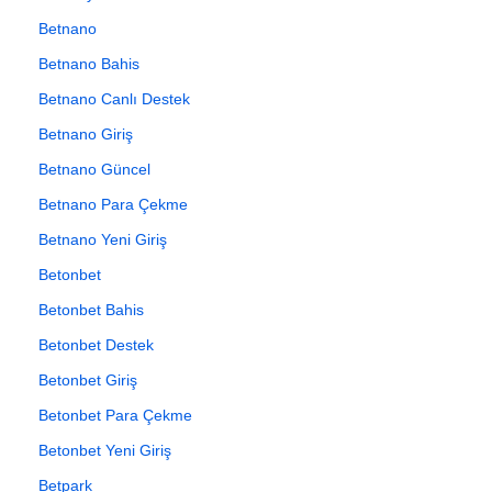
Betnano
Betnano Bahis
Betnano Canlı Destek
Betnano Giriş
Betnano Güncel
Betnano Para Çekme
Betnano Yeni Giriş
Betonbet
Betonbet Bahis
Betonbet Destek
Betonbet Giriş
Betonbet Para Çekme
Betonbet Yeni Giriş
Betpark