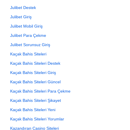
Julibet Destek
Julibet Giriş
Julibet Mobil Giriş
Julibet Para Çekme
Julibet Sorunsuz Giriş
Kaçak Bahis Siteleri
Kaçak Bahis Siteleri Destek
Kaçak Bahis Siteleri Giriş
Kaçak Bahis Siteleri Güncel
Kaçak Bahis Siteleri Para Çekme
Kaçak Bahis Siteleri Şikayet
Kaçak Bahis Siteleri Yeni
Kaçak Bahis Siteleri Yorumlar
Kazandıran Casino Siteleri