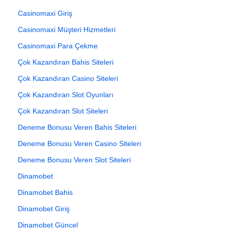
Casinomaxi Giriş
Casinomaxi Müşteri Hizmetleri
Casinomaxi Para Çekme
Çok Kazandıran Bahis Siteleri
Çok Kazandıran Casino Siteleri
Çok Kazandıran Slot Oyunları
Çok Kazandıran Slot Siteleri
Deneme Bonusu Veren Bahis Siteleri
Deneme Bonusu Veren Casino Siteleri
Deneme Bonusu Veren Slot Siteleri
Dinamobet
Dinamobet Bahis
Dinamobet Giriş
Dinamobet Güncel