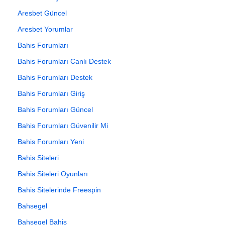
Aresbet Güncel
Aresbet Yorumlar
Bahis Forumları
Bahis Forumları Canlı Destek
Bahis Forumları Destek
Bahis Forumları Giriş
Bahis Forumları Güncel
Bahis Forumları Güvenilir Mi
Bahis Forumları Yeni
Bahis Siteleri
Bahis Siteleri Oyunları
Bahis Sitelerinde Freespin
Bahsegel
Bahsegel Bahis