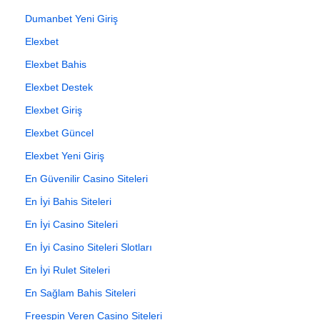
Dumanbet Yeni Giriş
Elexbet
Elexbet Bahis
Elexbet Destek
Elexbet Giriş
Elexbet Güncel
Elexbet Yeni Giriş
En Güvenilir Casino Siteleri
En İyi Bahis Siteleri
En İyi Casino Siteleri
En İyi Casino Siteleri Slotları
En İyi Rulet Siteleri
En Sağlam Bahis Siteleri
Freespin Veren Casino Siteleri