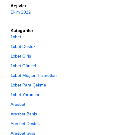
Arşivler
Ekim 2022
Kategoriler
1xbet
1xbet Destek
1xbet Giriş
1xbet Güncel
1xbet Müşteri Hizmetleri
1xbet Para Çekme
1xbet Yorumlar
Aresbet
Aresbet Bahis
Aresbet Destek
Aresbet Giriş