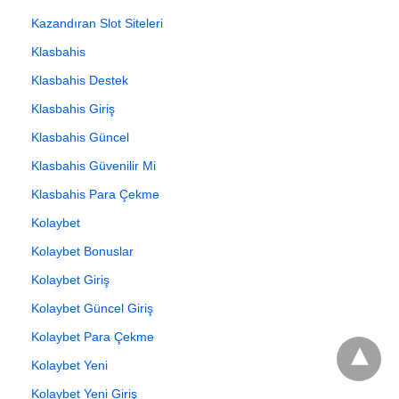
Kazandıran Slot Siteleri
Klasbahis
Klasbahis Destek
Klasbahis Giriş
Klasbahis Güncel
Klasbahis Güvenilir Mi
Klasbahis Para Çekme
Kolaybet
Kolaybet Bonuslar
Kolaybet Giriş
Kolaybet Güncel Giriş
Kolaybet Para Çekme
Kolaybet Yeni
Kolaybet Yeni Giriş