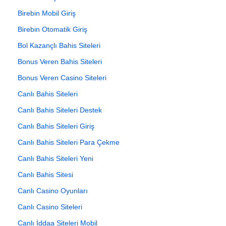
Birebin Mobil Giriş
Birebin Otomatik Giriş
Bol Kazançlı Bahis Siteleri
Bonus Veren Bahis Siteleri
Bonus Veren Casino Siteleri
Canlı Bahis Siteleri
Canlı Bahis Siteleri Destek
Canlı Bahis Siteleri Giriş
Canlı Bahis Siteleri Para Çekme
Canlı Bahis Siteleri Yeni
Canlı Bahis Sitesi
Canlı Casino Oyunları
Canlı Casino Siteleri
Canlı İddaa Siteleri Mobil