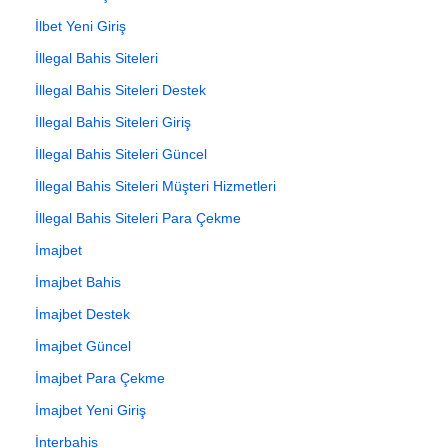
İlbet Yeni Giriş
İllegal Bahis Siteleri
İllegal Bahis Siteleri Destek
İllegal Bahis Siteleri Giriş
İllegal Bahis Siteleri Güncel
İllegal Bahis Siteleri Müşteri Hizmetleri
İllegal Bahis Siteleri Para Çekme
İmajbet
İmajbet Bahis
İmajbet Destek
İmajbet Güncel
İmajbet Para Çekme
İmajbet Yeni Giriş
İnterbahis