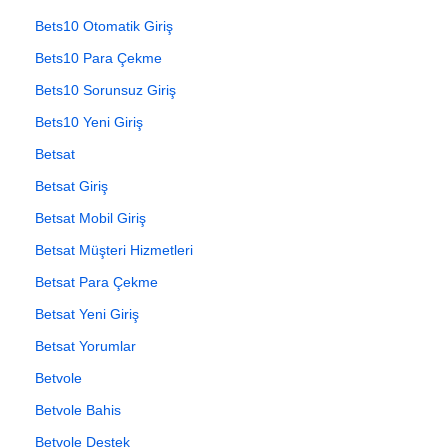
Bets10 Otomatik Giriş
Bets10 Para Çekme
Bets10 Sorunsuz Giriş
Bets10 Yeni Giriş
Betsat
Betsat Giriş
Betsat Mobil Giriş
Betsat Müşteri Hizmetleri
Betsat Para Çekme
Betsat Yeni Giriş
Betsat Yorumlar
Betvole
Betvole Bahis
Betvole Destek