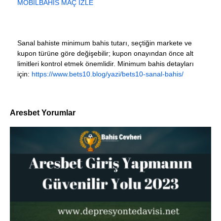
MOBILBAHIS MAÇ İZLE
Sanal bahiste minimum bahis tutarı, seçtiğin markete ve
kupon türüne göre değişebilir; kupon onayından önce alt
limitleri kontrol etmek önemlidir. Minimum bahis detayları
için:
https://www.bets10.blog/yazi/bets10-sanal-bahis/
Aresbet Yorumlar