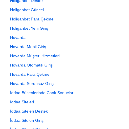
Holiganbet Destek
Holiganbet Güncel
Holiganbet Para Çekme
Holiganbet Yeni Giriş
Hovarda
Hovarda Mobil Giriş
Hovarda Müşteri Hizmetleri
Hovarda Otomatik Giriş
Hovarda Para Çekme
Hovarda Sorunsuz Giriş
İddaa Bültenlerinde Canlı Sonuçlar
İddaa Siteleri
İddaa Siteleri Destek
İddaa Siteleri Giriş