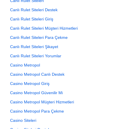
Canlı Rulet Siteleri
Canlı Rulet Siteleri Destek
Canlı Rulet Siteleri Giriş
Canlı Rulet Siteleri Müşteri Hizmetleri
Canlı Rulet Siteleri Para Çekme
Canlı Rulet Siteleri Şikayet
Canlı Rulet Siteleri Yorumlar
Casino Metropol
Casino Metropol Canlı Destek
Casino Metropol Giriş
Casino Metropol Güvenilir Mi
Casino Metropol Müşteri Hizmetleri
Casino Metropol Para Çekme
Casino Siteleri