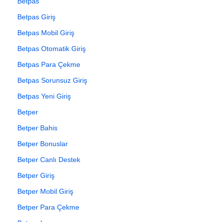
Betpas
Betpas Giriş
Betpas Mobil Giriş
Betpas Otomatik Giriş
Betpas Para Çekme
Betpas Sorunsuz Giriş
Betpas Yeni Giriş
Betper
Betper Bahis
Betper Bonuslar
Betper Canlı Destek
Betper Giriş
Betper Mobil Giriş
Betper Para Çekme