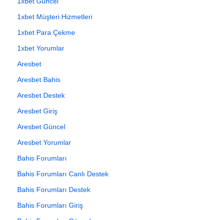
1xbet Güncel
1xbet Müşteri Hizmetleri
1xbet Para Çekme
1xbet Yorumlar
Aresbet
Aresbet Bahis
Aresbet Destek
Aresbet Giriş
Aresbet Güncel
Aresbet Yorumlar
Bahis Forumları
Bahis Forumları Canlı Destek
Bahis Forumları Destek
Bahis Forumları Giriş