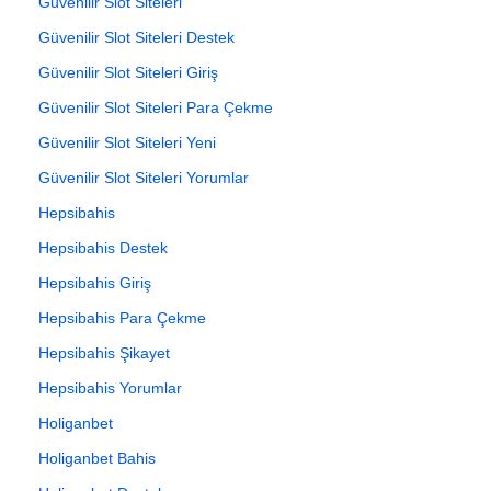
Güvenilir Slot Siteleri
Güvenilir Slot Siteleri Destek
Güvenilir Slot Siteleri Giriş
Güvenilir Slot Siteleri Para Çekme
Güvenilir Slot Siteleri Yeni
Güvenilir Slot Siteleri Yorumlar
Hepsibahis
Hepsibahis Destek
Hepsibahis Giriş
Hepsibahis Para Çekme
Hepsibahis Şikayet
Hepsibahis Yorumlar
Holiganbet
Holiganbet Bahis