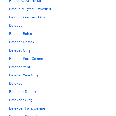
Betcup Güvenilir Mi
Betcup Müşteri Hizmetleri
Betcup Sorunsuz Giriş
Betebet
Betebet Bahis
Betebet Destek
Betebet Giriş
Betebet Para Çekme
Betebet Yeni
Betebet Yeni Giriş
Betexper
Betexper Destek
Betexper Giriş
Betexper Para Çekme