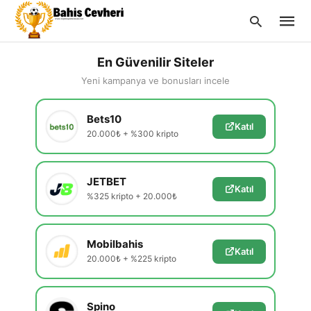
En Güvenilir Siteler
Yeni kampanya ve bonusları incele
Type
Bets10
your
Katıl
searc
20.000₺ + %300 kripto
query
and
hit
enter:
JETBET
Katıl
%325 kripto + 20.000₺
Mobilbahis
Katıl
20.000₺ + %225 kripto
Spino