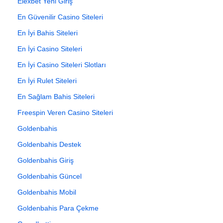
Elexbet Yeni Giriş
En Güvenilir Casino Siteleri
En İyi Bahis Siteleri
En İyi Casino Siteleri
En İyi Casino Siteleri Slotları
En İyi Rulet Siteleri
En Sağlam Bahis Siteleri
Freespin Veren Casino Siteleri
Goldenbahis
Goldenbahis Destek
Goldenbahis Giriş
Goldenbahis Güncel
Goldenbahis Mobil
Goldenbahis Para Çekme