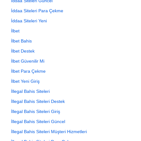
İddaa Siteleri Güncel
İddaa Siteleri Para Çekme
İddaa Siteleri Yeni
İlbet
İlbet Bahis
İlbet Destek
İlbet Güvenilir Mi
İlbet Para Çekme
İlbet Yeni Giriş
İllegal Bahis Siteleri
İllegal Bahis Siteleri Destek
İllegal Bahis Siteleri Giriş
İllegal Bahis Siteleri Güncel
İllegal Bahis Siteleri Müşteri Hizmetleri