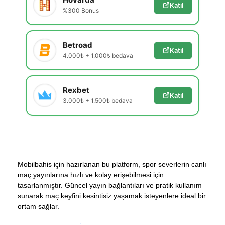
Katıl
%300 Bonus
Betroad
Katıl
4.000₺ + 1.000₺ bedava
Rexbet
Katıl
3.000₺ + 1.500₺ bedava
Mobilbahis için hazırlanan bu platform, spor severlerin canlı
maç yayınlarına hızlı ve kolay erişebilmesi için
tasarlanmıştır. Güncel yayın bağlantıları ve pratik kullanım
sunarak maç keyfini kesintisiz yaşamak isteyenlere ideal bir
ortam sağlar.