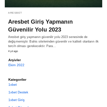
ARESBET
Aresbet Giriş Yapmanın
Güvenilir Yolu 2023
Aresbet giriş yapmanın güvenilir yolu 2023 senesinde de
değişmemiştir. Bahis sitelerinden güvenilir ve kaliteli olanların ilk
tercih olması gerekecektir. Para…
4 yıl ago
Arşivler
Ekim 2022
Kategoriler
1xbet
1xbet Destek
1xbet Giriş