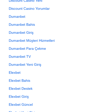
Discount Casino Yeni
Discount Casino Yorumlar
Dumanbet
Dumanbet Bahis
Dumanbet Giriş
Dumanbet Müşteri Hizmetleri
Dumanbet Para Çekme
Dumanbet TV
Dumanbet Yeni Giriş
Elexbet
Elexbet Bahis
Elexbet Destek
Elexbet Giriş
Elexbet Güncel