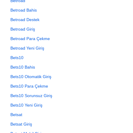
Betroad
Betroad Bahis
Betroad Destek
Betroad Giriş
Betroad Para Çekme
Betroad Yeni Giriş
Bets10
Bets10 Bahis
Bets10 Otomatik Giriş
Bets10 Para Çekme
Bets10 Sorunsuz Giriş
Bets10 Yeni Giriş
Betsat
Betsat Giriş