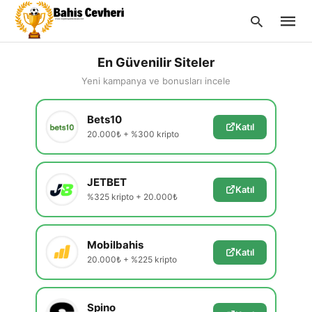
En Güvenilir Siteler
Yeni kampanya ve bonusları incele
Type
Bets10
your
Katıl
searc
20.000₺ + %300 kripto
query
and
hit
enter:
JETBET
Katıl
%325 kripto + 20.000₺
Mobilbahis
Katıl
20.000₺ + %225 kripto
Spino