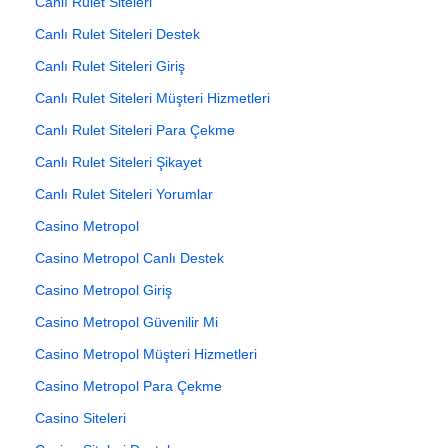
Canlı Rulet Siteleri
Canlı Rulet Siteleri Destek
Canlı Rulet Siteleri Giriş
Canlı Rulet Siteleri Müşteri Hizmetleri
Canlı Rulet Siteleri Para Çekme
Canlı Rulet Siteleri Şikayet
Canlı Rulet Siteleri Yorumlar
Casino Metropol
Casino Metropol Canlı Destek
Casino Metropol Giriş
Casino Metropol Güvenilir Mi
Casino Metropol Müşteri Hizmetleri
Casino Metropol Para Çekme
Casino Siteleri