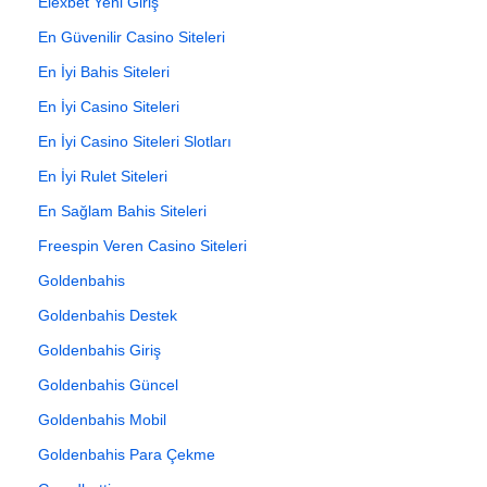
Elexbet Yeni Giriş
En Güvenilir Casino Siteleri
En İyi Bahis Siteleri
En İyi Casino Siteleri
En İyi Casino Siteleri Slotları
En İyi Rulet Siteleri
En Sağlam Bahis Siteleri
Freespin Veren Casino Siteleri
Goldenbahis
Goldenbahis Destek
Goldenbahis Giriş
Goldenbahis Güncel
Goldenbahis Mobil
Goldenbahis Para Çekme