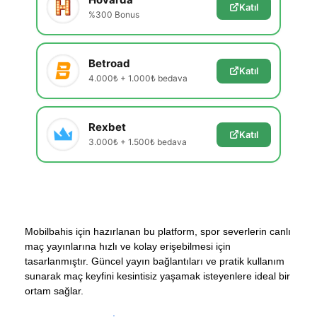
Katıl
%300 Bonus
Betroad
Katıl
4.000₺ + 1.000₺ bedava
Rexbet
Katıl
3.000₺ + 1.500₺ bedava
Mobilbahis için hazırlanan bu platform, spor severlerin canlı
maç yayınlarına hızlı ve kolay erişebilmesi için
tasarlanmıştır. Güncel yayın bağlantıları ve pratik kullanım
sunarak maç keyfini kesintisiz yaşamak isteyenlere ideal bir
ortam sağlar.