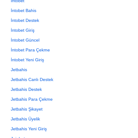
İntobet
İntobet Bahis
İntobet Destek
İntobet Giriş
İntobet Güncel
İntobet Para Çekme
İntobet Yeni Giriş
Jetbahis
Jetbahis Canlı Destek
Jetbahis Destek
Jetbahis Para Çekme
Jetbahis Şikayet
Jetbahis Üyelik
Jetbahis Yeni Giriş