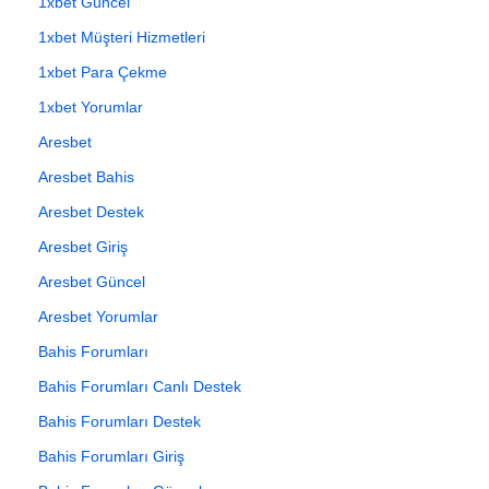
1xbet Güncel
1xbet Müşteri Hizmetleri
1xbet Para Çekme
1xbet Yorumlar
Aresbet
Aresbet Bahis
Aresbet Destek
Aresbet Giriş
Aresbet Güncel
Aresbet Yorumlar
Bahis Forumları
Bahis Forumları Canlı Destek
Bahis Forumları Destek
Bahis Forumları Giriş