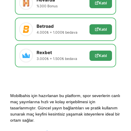
Katıl
%300 Bonus
Betroad
Katıl
4.000₺ + 1.000₺ bedava
Rexbet
Katıl
3.000₺ + 1.500₺ bedava
Mobilbahis için hazırlanan bu platform, spor severlerin canlı
maç yayınlarına hızlı ve kolay erişebilmesi için
tasarlanmıştır. Güncel yayın bağlantıları ve pratik kullanım
sunarak maç keyfini kesintisiz yaşamak isteyenlere ideal bir
ortam sağlar.