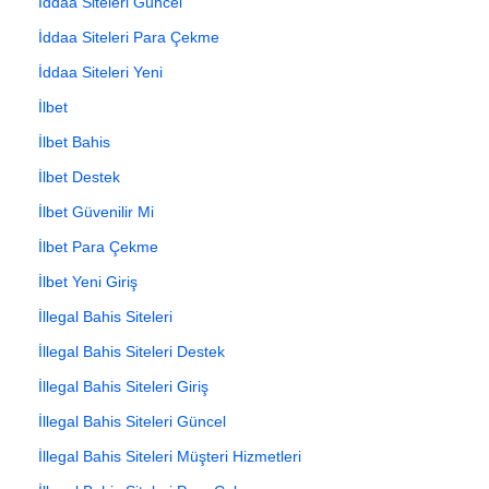
İddaa Siteleri Güncel
İddaa Siteleri Para Çekme
İddaa Siteleri Yeni
İlbet
İlbet Bahis
İlbet Destek
İlbet Güvenilir Mi
İlbet Para Çekme
İlbet Yeni Giriş
İllegal Bahis Siteleri
İllegal Bahis Siteleri Destek
İllegal Bahis Siteleri Giriş
İllegal Bahis Siteleri Güncel
İllegal Bahis Siteleri Müşteri Hizmetleri