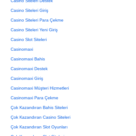
Casino Siteleri Destek
Casino Siteleri Giriş
Casino Siteleri Para Çekme
Casino Siteleri Yeni Giriş
Casino Slot Siteleri
Casinomaxi
Casinomaxi Bahis
Casinomaxi Destek
Casinomaxi Giriş
Casinomaxi Müşteri Hizmetleri
Casinomaxi Para Çekme
Çok Kazandıran Bahis Siteleri
Çok Kazandıran Casino Siteleri
Çok Kazandıran Slot Oyunları