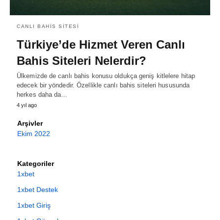
CANLI BAHIS SITESI
Türkiye’de Hizmet Veren Canlı
Bahis Siteleri Nelerdir?
Ülkemizde de canlı bahis konusu oldukça geniş kitlelere hitap
edecek bir yöndedir. Özellikle canlı bahis siteleri hususunda
herkes daha da…
4 yıl ago
Arşivler
Ekim 2022
Kategoriler
1xbet
1xbet Destek
1xbet Giriş