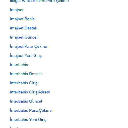
İllegal Bahis Siteleri Para Çekme
İmajbet
İmajbet Bahis
İmajbet Destek
İmajbet Güncel
İmajbet Para Çekme
İmajbet Yeni Giriş
İnterbahis
İnterbahis Destek
İnterbahis Giriş
İnterbahis Giriş Adresi
İnterbahis Güncel
İnterbahis Para Çekme
İnterbahis Yeni Giriş