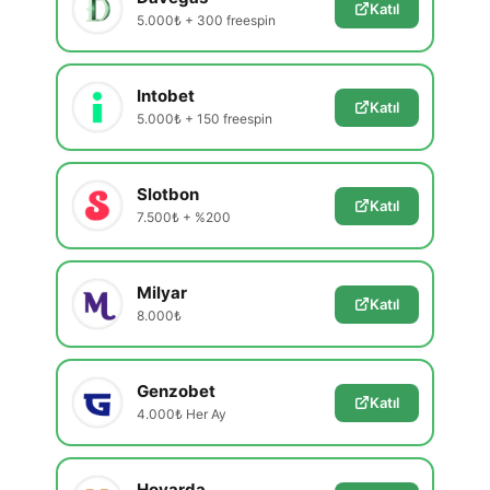
Katıl
5.000₺ + 300 freespin
Intobet
Katıl
5.000₺ + 150 freespin
Slotbon
Katıl
7.500₺ + %200
Milyar
Katıl
8.000₺
Genzobet
Katıl
4.000₺ Her Ay
Hovarda