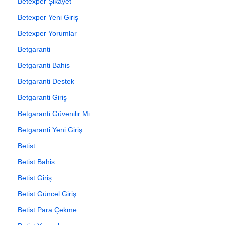
Betexper Şikayet
Betexper Yeni Giriş
Betexper Yorumlar
Betgaranti
Betgaranti Bahis
Betgaranti Destek
Betgaranti Giriş
Betgaranti Güvenilir Mi
Betgaranti Yeni Giriş
Betist
Betist Bahis
Betist Giriş
Betist Güncel Giriş
Betist Para Çekme