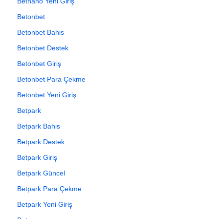
Betnano Yeni Giriş
Betonbet
Betonbet Bahis
Betonbet Destek
Betonbet Giriş
Betonbet Para Çekme
Betonbet Yeni Giriş
Betpark
Betpark Bahis
Betpark Destek
Betpark Giriş
Betpark Güncel
Betpark Para Çekme
Betpark Yeni Giriş