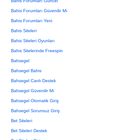
Bahis Forumları Güncel
Bahis Forumları Güvenilir Mi
Bahis Forumları Yeni
Bahis Siteleri
Bahis Siteleri Oyunları
Bahis Sitelerinde Freespin
Bahsegel
Bahsegel Bahis
Bahsegel Canlı Destek
Bahsegel Güvenilir Mi
Bahsegel Otomatik Giriş
Bahsegel Sorunsuz Giriş
Bet Siteleri
Bet Siteleri Destek