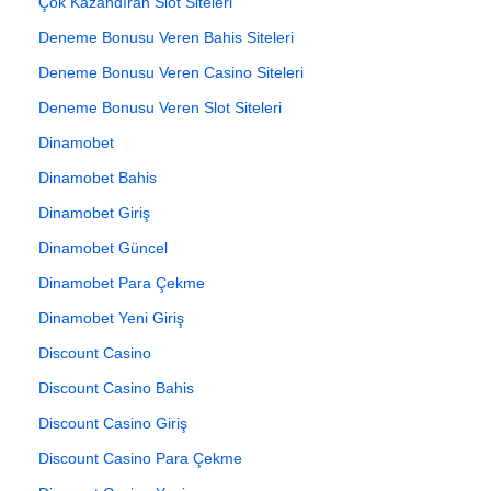
Çok Kazandıran Slot Siteleri
Deneme Bonusu Veren Bahis Siteleri
Deneme Bonusu Veren Casino Siteleri
Deneme Bonusu Veren Slot Siteleri
Dinamobet
Dinamobet Bahis
Dinamobet Giriş
Dinamobet Güncel
Dinamobet Para Çekme
Dinamobet Yeni Giriş
Discount Casino
Discount Casino Bahis
Discount Casino Giriş
Discount Casino Para Çekme