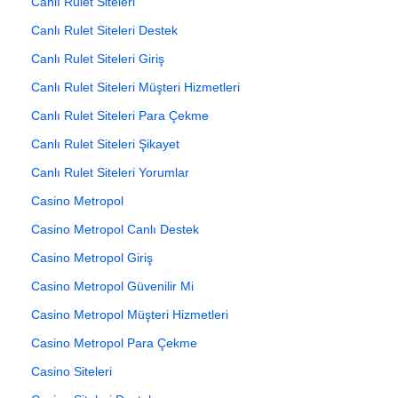
Canlı Rulet Siteleri
Canlı Rulet Siteleri Destek
Canlı Rulet Siteleri Giriş
Canlı Rulet Siteleri Müşteri Hizmetleri
Canlı Rulet Siteleri Para Çekme
Canlı Rulet Siteleri Şikayet
Canlı Rulet Siteleri Yorumlar
Casino Metropol
Casino Metropol Canlı Destek
Casino Metropol Giriş
Casino Metropol Güvenilir Mi
Casino Metropol Müşteri Hizmetleri
Casino Metropol Para Çekme
Casino Siteleri