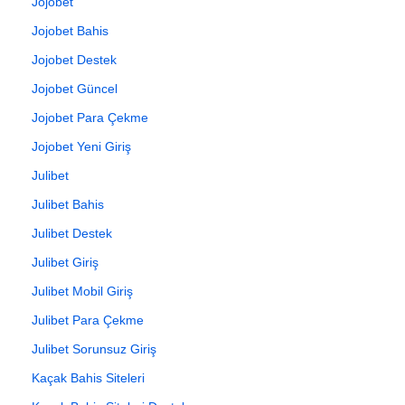
Jojobet
Jojobet Bahis
Jojobet Destek
Jojobet Güncel
Jojobet Para Çekme
Jojobet Yeni Giriş
Julibet
Julibet Bahis
Julibet Destek
Julibet Giriş
Julibet Mobil Giriş
Julibet Para Çekme
Julibet Sorunsuz Giriş
Kaçak Bahis Siteleri