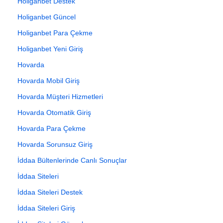
Holiganbet Destek
Holiganbet Güncel
Holiganbet Para Çekme
Holiganbet Yeni Giriş
Hovarda
Hovarda Mobil Giriş
Hovarda Müşteri Hizmetleri
Hovarda Otomatik Giriş
Hovarda Para Çekme
Hovarda Sorunsuz Giriş
İddaa Bültenlerinde Canlı Sonuçlar
İddaa Siteleri
İddaa Siteleri Destek
İddaa Siteleri Giriş