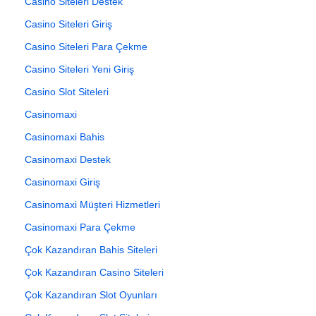
Casino Siteleri Destek
Casino Siteleri Giriş
Casino Siteleri Para Çekme
Casino Siteleri Yeni Giriş
Casino Slot Siteleri
Casinomaxi
Casinomaxi Bahis
Casinomaxi Destek
Casinomaxi Giriş
Casinomaxi Müşteri Hizmetleri
Casinomaxi Para Çekme
Çok Kazandıran Bahis Siteleri
Çok Kazandıran Casino Siteleri
Çok Kazandıran Slot Oyunları