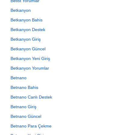
Betist Yorumlar
Betkanyon
Betkanyon Bahis
Betkanyon Destek
Betkanyon Giriş
Betkanyon Güncel
Betkanyon Yeni Giriş
Betkanyon Yorumlar
Betnano
Betnano Bahis
Betnano Canlı Destek
Betnano Giriş
Betnano Güncel
Betnano Para Çekme