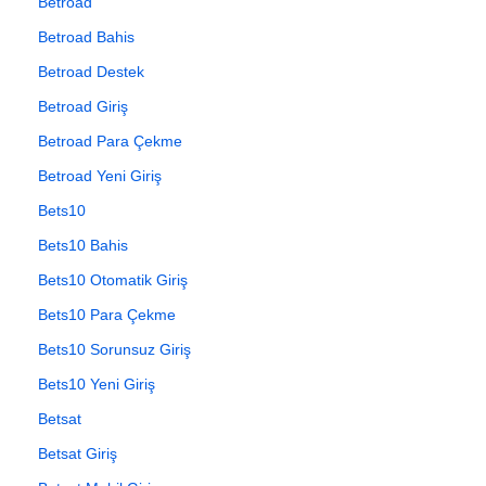
Betroad
Betroad Bahis
Betroad Destek
Betroad Giriş
Betroad Para Çekme
Betroad Yeni Giriş
Bets10
Bets10 Bahis
Bets10 Otomatik Giriş
Bets10 Para Çekme
Bets10 Sorunsuz Giriş
Bets10 Yeni Giriş
Betsat
Betsat Giriş