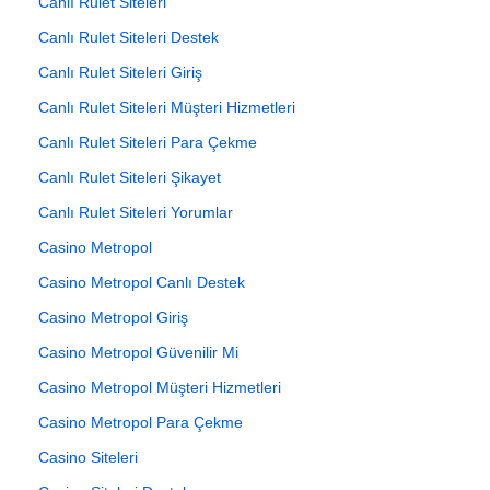
Canlı Rulet Siteleri
Canlı Rulet Siteleri Destek
Canlı Rulet Siteleri Giriş
Canlı Rulet Siteleri Müşteri Hizmetleri
Canlı Rulet Siteleri Para Çekme
Canlı Rulet Siteleri Şikayet
Canlı Rulet Siteleri Yorumlar
Casino Metropol
Casino Metropol Canlı Destek
Casino Metropol Giriş
Casino Metropol Güvenilir Mi
Casino Metropol Müşteri Hizmetleri
Casino Metropol Para Çekme
Casino Siteleri