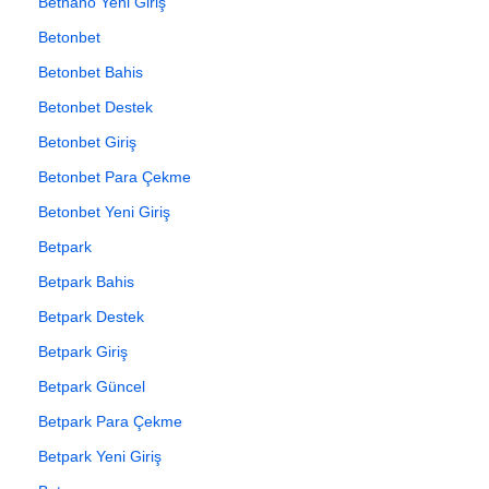
Betnano Yeni Giriş
Betonbet
Betonbet Bahis
Betonbet Destek
Betonbet Giriş
Betonbet Para Çekme
Betonbet Yeni Giriş
Betpark
Betpark Bahis
Betpark Destek
Betpark Giriş
Betpark Güncel
Betpark Para Çekme
Betpark Yeni Giriş