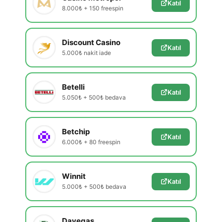
Katıl
8.000₺ + 150 freespin
Discount Casino
Katıl
5.000₺ nakit iade
Betelli
Katıl
5.050₺ + 500₺ bedava
Betchip
Katıl
6.000₺ + 80 freespin
Winnit
Katıl
5.000₺ + 500₺ bedava
Davegas