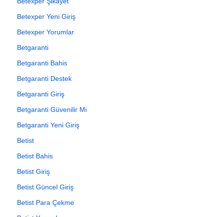
Betexper Şikayet
Betexper Yeni Giriş
Betexper Yorumlar
Betgaranti
Betgaranti Bahis
Betgaranti Destek
Betgaranti Giriş
Betgaranti Güvenilir Mi
Betgaranti Yeni Giriş
Betist
Betist Bahis
Betist Giriş
Betist Güncel Giriş
Betist Para Çekme