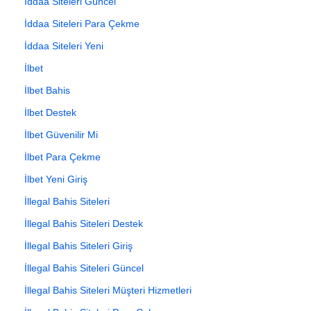
İddaa Siteleri Güncel
İddaa Siteleri Para Çekme
İddaa Siteleri Yeni
İlbet
İlbet Bahis
İlbet Destek
İlbet Güvenilir Mi
İlbet Para Çekme
İlbet Yeni Giriş
İllegal Bahis Siteleri
İllegal Bahis Siteleri Destek
İllegal Bahis Siteleri Giriş
İllegal Bahis Siteleri Güncel
İllegal Bahis Siteleri Müşteri Hizmetleri