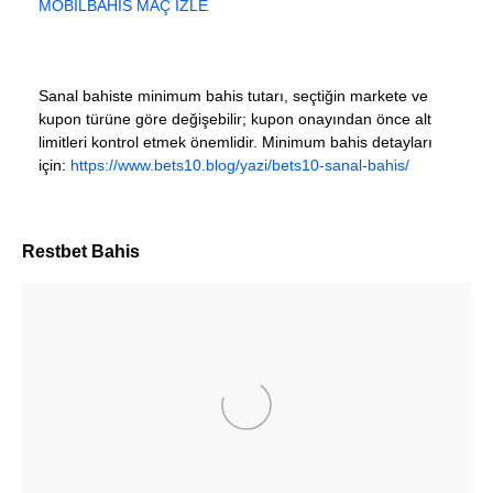
MOBILBAHIS MAÇ İZLE
Sanal bahiste minimum bahis tutarı, seçtiğin markete ve
kupon türüne göre değişebilir; kupon onayından önce alt
limitleri kontrol etmek önemlidir. Minimum bahis detayları
için:
https://www.bets10.blog/yazi/bets10-sanal-bahis/
Restbet Bahis