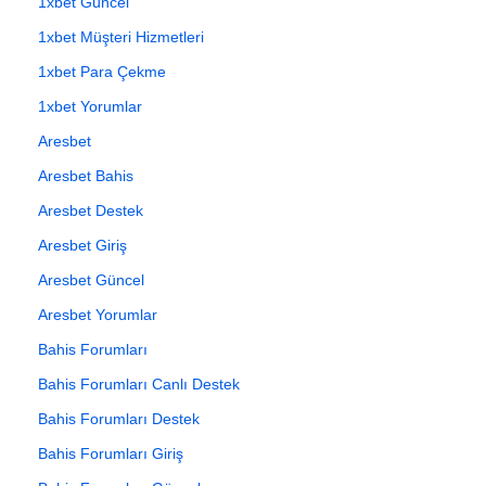
1xbet Güncel
1xbet Müşteri Hizmetleri
1xbet Para Çekme
1xbet Yorumlar
Aresbet
Aresbet Bahis
Aresbet Destek
Aresbet Giriş
Aresbet Güncel
Aresbet Yorumlar
Bahis Forumları
Bahis Forumları Canlı Destek
Bahis Forumları Destek
Bahis Forumları Giriş