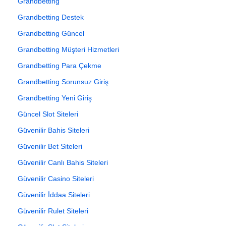
Grandbetting
Grandbetting Destek
Grandbetting Güncel
Grandbetting Müşteri Hizmetleri
Grandbetting Para Çekme
Grandbetting Sorunsuz Giriş
Grandbetting Yeni Giriş
Güncel Slot Siteleri
Güvenilir Bahis Siteleri
Güvenilir Bet Siteleri
Güvenilir Canlı Bahis Siteleri
Güvenilir Casino Siteleri
Güvenilir İddaa Siteleri
Güvenilir Rulet Siteleri