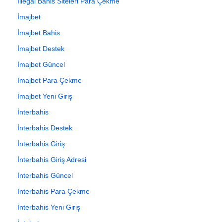
İllegal Bahis Siteleri Para Çekme
İmajbet
İmajbet Bahis
İmajbet Destek
İmajbet Güncel
İmajbet Para Çekme
İmajbet Yeni Giriş
İnterbahis
İnterbahis Destek
İnterbahis Giriş
İnterbahis Giriş Adresi
İnterbahis Güncel
İnterbahis Para Çekme
İnterbahis Yeni Giriş