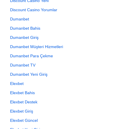
Discount Casino Yeni
Discount Casino Yorumlar
Dumanbet
Dumanbet Bahis
Dumanbet Giriş
Dumanbet Müşteri Hizmetleri
Dumanbet Para Çekme
Dumanbet TV
Dumanbet Yeni Giriş
Elexbet
Elexbet Bahis
Elexbet Destek
Elexbet Giriş
Elexbet Güncel