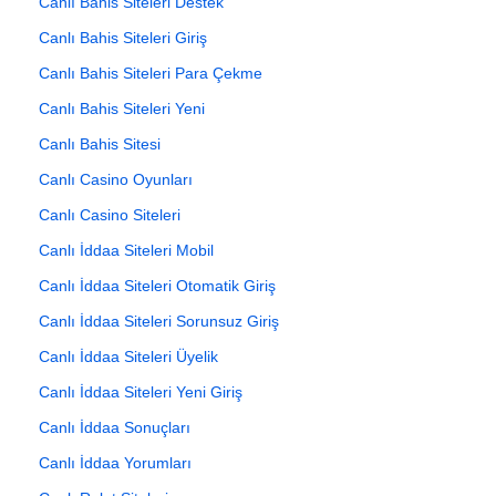
Canlı Bahis Siteleri Destek
Canlı Bahis Siteleri Giriş
Canlı Bahis Siteleri Para Çekme
Canlı Bahis Siteleri Yeni
Canlı Bahis Sitesi
Canlı Casino Oyunları
Canlı Casino Siteleri
Canlı İddaa Siteleri Mobil
Canlı İddaa Siteleri Otomatik Giriş
Canlı İddaa Siteleri Sorunsuz Giriş
Canlı İddaa Siteleri Üyelik
Canlı İddaa Siteleri Yeni Giriş
Canlı İddaa Sonuçları
Canlı İddaa Yorumları