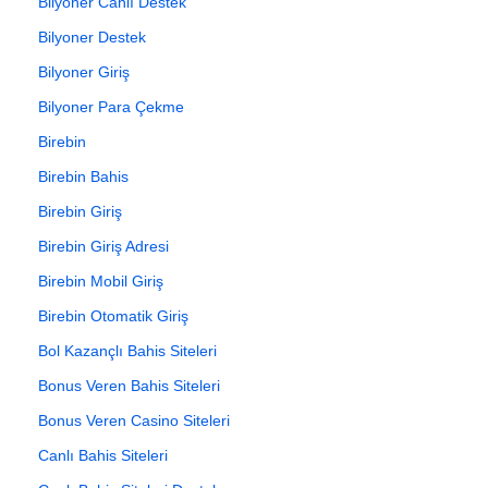
Bilyoner Canlı Destek
Bilyoner Destek
Bilyoner Giriş
Bilyoner Para Çekme
Birebin
Birebin Bahis
Birebin Giriş
Birebin Giriş Adresi
Birebin Mobil Giriş
Birebin Otomatik Giriş
Bol Kazançlı Bahis Siteleri
Bonus Veren Bahis Siteleri
Bonus Veren Casino Siteleri
Canlı Bahis Siteleri