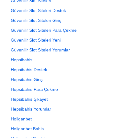
Güvenilir Slot Siteleri
Güvenilir Slot Siteleri Destek
Güvenilir Slot Siteleri Giriş
Güvenilir Slot Siteleri Para Çekme
Güvenilir Slot Siteleri Yeni
Güvenilir Slot Siteleri Yorumlar
Hepsibahis
Hepsibahis Destek
Hepsibahis Giriş
Hepsibahis Para Çekme
Hepsibahis Şikayet
Hepsibahis Yorumlar
Holiganbet
Holiganbet Bahis