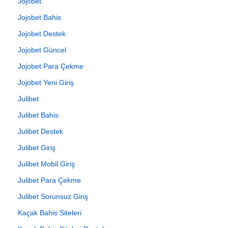
Jojobet
Jojobet Bahis
Jojobet Destek
Jojobet Güncel
Jojobet Para Çekme
Jojobet Yeni Giriş
Julibet
Julibet Bahis
Julibet Destek
Julibet Giriş
Julibet Mobil Giriş
Julibet Para Çekme
Julibet Sorunsuz Giriş
Kaçak Bahis Siteleri