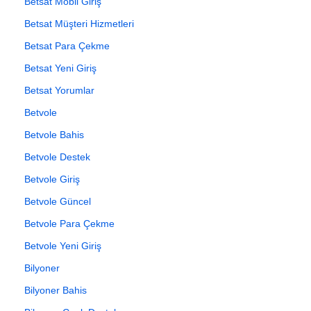
Betsat Mobil Giriş
Betsat Müşteri Hizmetleri
Betsat Para Çekme
Betsat Yeni Giriş
Betsat Yorumlar
Betvole
Betvole Bahis
Betvole Destek
Betvole Giriş
Betvole Güncel
Betvole Para Çekme
Betvole Yeni Giriş
Bilyoner
Bilyoner Bahis