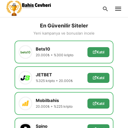
En Güvenilir Siteler
Yeni kampanya ve bonusları incele
Type
Bets10
your
Katıl
searc
20.000₺ + %300 kripto
query
and
hit
enter:
JETBET
Katıl
%325 kripto + 20.000₺
Mobilbahis
Katıl
20.000₺ + %225 kripto
Spino