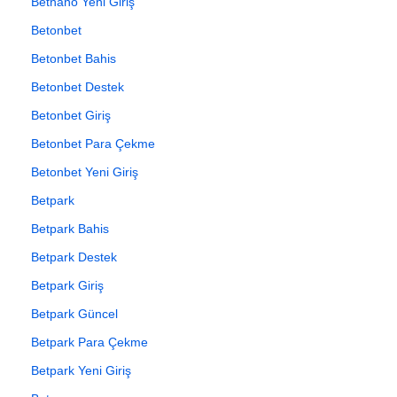
Betnano Yeni Giriş
Betonbet
Betonbet Bahis
Betonbet Destek
Betonbet Giriş
Betonbet Para Çekme
Betonbet Yeni Giriş
Betpark
Betpark Bahis
Betpark Destek
Betpark Giriş
Betpark Güncel
Betpark Para Çekme
Betpark Yeni Giriş