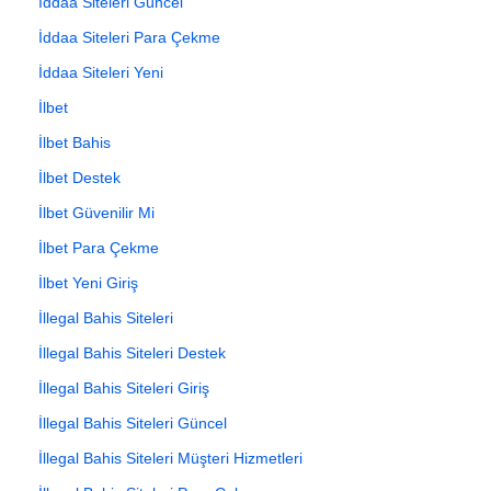
İddaa Siteleri Güncel
İddaa Siteleri Para Çekme
İddaa Siteleri Yeni
İlbet
İlbet Bahis
İlbet Destek
İlbet Güvenilir Mi
İlbet Para Çekme
İlbet Yeni Giriş
İllegal Bahis Siteleri
İllegal Bahis Siteleri Destek
İllegal Bahis Siteleri Giriş
İllegal Bahis Siteleri Güncel
İllegal Bahis Siteleri Müşteri Hizmetleri