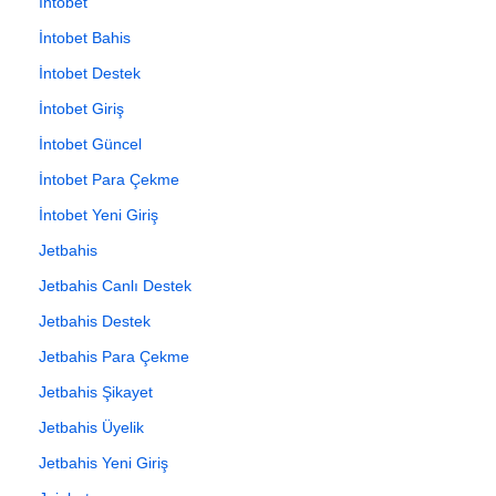
İntobet
İntobet Bahis
İntobet Destek
İntobet Giriş
İntobet Güncel
İntobet Para Çekme
İntobet Yeni Giriş
Jetbahis
Jetbahis Canlı Destek
Jetbahis Destek
Jetbahis Para Çekme
Jetbahis Şikayet
Jetbahis Üyelik
Jetbahis Yeni Giriş