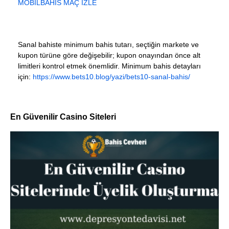
MOBILBAHIS MAÇ İZLE
Sanal bahiste minimum bahis tutarı, seçtiğin markete ve
kupon türüne göre değişebilir; kupon onayından önce alt
limitleri kontrol etmek önemlidir. Minimum bahis detayları
için:
https://www.bets10.blog/yazi/bets10-sanal-bahis/
En Güvenilir Casino Siteleri