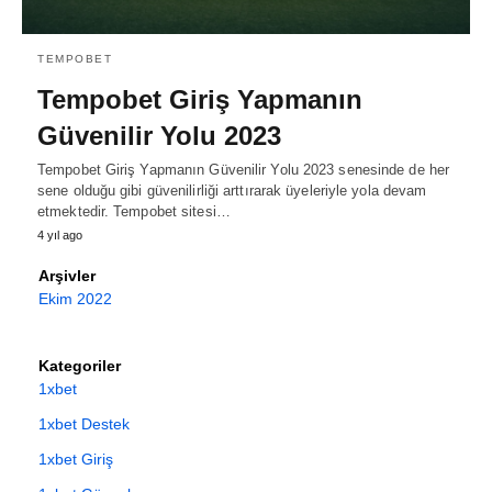
TEMPOBET
Tempobet Giriş Yapmanın
Güvenilir Yolu 2023
Tempobet Giriş Yapmanın Güvenilir Yolu 2023 senesinde de her
sene olduğu gibi güvenilirliği arttırarak üyeleriyle yola devam
etmektedir. Tempobet sitesi…
4 yıl ago
Arşivler
Ekim 2022
Kategoriler
1xbet
1xbet Destek
1xbet Giriş