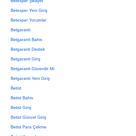
Betexper Şikayet
Betexper Yeni Giriş
Betexper Yorumlar
Betgaranti
Betgaranti Bahis
Betgaranti Destek
Betgaranti Giriş
Betgaranti Güvenilir Mi
Betgaranti Yeni Giriş
Betist
Betist Bahis
Betist Giriş
Betist Güncel Giriş
Betist Para Çekme