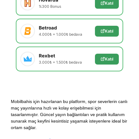
Katıl
%300 Bonus
Betroad
Katıl
4.000₺ + 1.000₺ bedava
Rexbet
Katıl
3.000₺ + 1.500₺ bedava
Mobilbahis için hazırlanan bu platform, spor severlerin canlı
maç yayınlarına hızlı ve kolay erişebilmesi için
tasarlanmıştır. Güncel yayın bağlantıları ve pratik kullanım
sunarak maç keyfini kesintisiz yaşamak isteyenlere ideal bir
ortam sağlar.