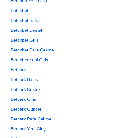
Betnano Yeni Giriş
Betonbet
Betonbet Bahis
Betonbet Destek
Betonbet Giriş
Betonbet Para Çekme
Betonbet Yeni Giriş
Betpark
Betpark Bahis
Betpark Destek
Betpark Giriş
Betpark Güncel
Betpark Para Çekme
Betpark Yeni Giriş