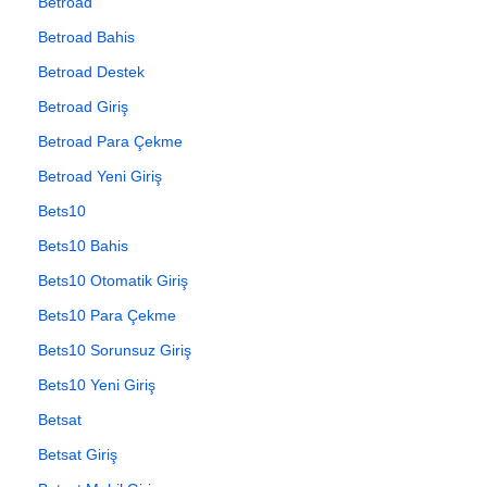
Betroad
Betroad Bahis
Betroad Destek
Betroad Giriş
Betroad Para Çekme
Betroad Yeni Giriş
Bets10
Bets10 Bahis
Bets10 Otomatik Giriş
Bets10 Para Çekme
Bets10 Sorunsuz Giriş
Bets10 Yeni Giriş
Betsat
Betsat Giriş