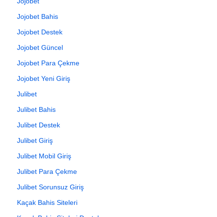
Jojobet
Jojobet Bahis
Jojobet Destek
Jojobet Güncel
Jojobet Para Çekme
Jojobet Yeni Giriş
Julibet
Julibet Bahis
Julibet Destek
Julibet Giriş
Julibet Mobil Giriş
Julibet Para Çekme
Julibet Sorunsuz Giriş
Kaçak Bahis Siteleri