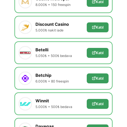
Katıl
8.000₺ + 150 freespin
Discount Casino
Katıl
5.000₺ nakit iade
Betelli
Katıl
5.050₺ + 500₺ bedava
Betchip
Katıl
6.000₺ + 80 freespin
Winnit
Katıl
5.000₺ + 500₺ bedava
Davegas