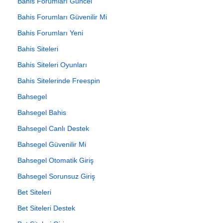
Bahis Forumları Güncel
Bahis Forumları Güvenilir Mi
Bahis Forumları Yeni
Bahis Siteleri
Bahis Siteleri Oyunları
Bahis Sitelerinde Freespin
Bahsegel
Bahsegel Bahis
Bahsegel Canlı Destek
Bahsegel Güvenilir Mi
Bahsegel Otomatik Giriş
Bahsegel Sorunsuz Giriş
Bet Siteleri
Bet Siteleri Destek