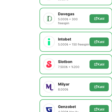
Davegas
Katıl
5.000₺ + 300
freespin
Intobet
Katıl
5.000₺ + 150 freespin
Slotbon
Katıl
7.500₺ + %200
Milyar
Katıl
8.000₺
Genzobet
Katıl
4.000₺ Her Ay