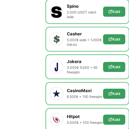
Spino
Katıl
2.000 USDT nakit
iade
Casher
Katıl
5.000₺ iade + 1.000₺
risksiz
Jokera
Katıl
3.000₺ %200 + 50
freespin
CasinoMaxi
Katıl
6.500₺ + 150 freespin
Hitpot
Katıl
5.000₺ + 100 freespin