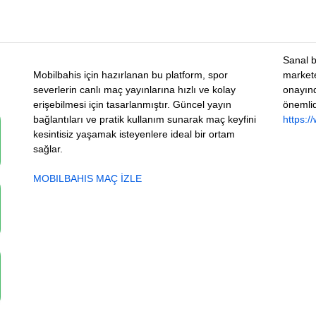
Sanal b
Mobilbahis için hazırlanan bu platform, spor
markete
severlerin canlı maç yayınlarına hızlı ve kolay
onayınd
erişebilmesi için tasarlanmıştır. Güncel yayın
önemlid
bağlantıları ve pratik kullanım sunarak maç keyfini
https:/
kesintisiz yaşamak isteyenlere ideal bir ortam
sağlar.
MOBILBAHIS MAÇ İZLE