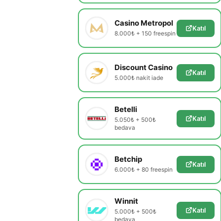
Casino Metropol
Katıl
8.000₺ + 150 freespin
Discount Casino
Katıl
5.000₺ nakit iade
Betelli
Katıl
5.050₺ + 500₺
bedava
Betchip
Katıl
6.000₺ + 80 freespin
Winnit
Katıl
5.000₺ + 500₺
bedava