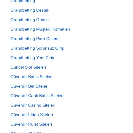
Grandbetting
Grandbetting Destek
Grandbetting Güncel
Grandbetting Müşteri Hizmetleri
Grandbetting Para Çekme
Grandbetting Sorunsuz Giriş
Grandbetting Yeni Giriş
Güncel Slot Siteleri
Güvenilir Bahis Siteleri
Güvenilir Bet Siteleri
Güvenilir Canlı Bahis Siteleri
Güvenilir Casino Siteleri
Güvenilir İddaa Siteleri
Güvenilir Rulet Siteleri