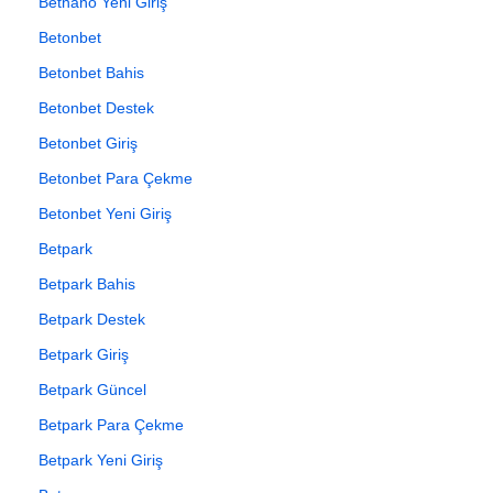
Betnano Yeni Giriş
Betonbet
Betonbet Bahis
Betonbet Destek
Betonbet Giriş
Betonbet Para Çekme
Betonbet Yeni Giriş
Betpark
Betpark Bahis
Betpark Destek
Betpark Giriş
Betpark Güncel
Betpark Para Çekme
Betpark Yeni Giriş