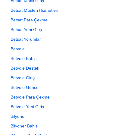
Betsat Mobil Giriş
Betsat Müşteri Hizmetleri
Betsat Para Çekme
Betsat Yeni Giriş
Betsat Yorumlar
Betvole
Betvole Bahis
Betvole Destek
Betvole Giriş
Betvole Güncel
Betvole Para Çekme
Betvole Yeni Giriş
Bilyoner
Bilyoner Bahis