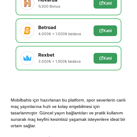
Katıl
%300 Bonus
Betroad
Katıl
4.000₺ + 1.000₺ bedava
Rexbet
Katıl
3.000₺ + 1.500₺ bedava
Mobilbahis için hazırlanan bu platform, spor severlerin canlı
maç yayınlarına hızlı ve kolay erişebilmesi için
tasarlanmıştır. Güncel yayın bağlantıları ve pratik kullanım
sunarak maç keyfini kesintisiz yaşamak isteyenlere ideal bir
ortam sağlar.