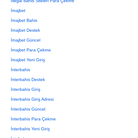
İllegal Bahis Siteleri Para Çekme
İmajbet
İmajbet Bahis
İmajbet Destek
İmajbet Güncel
İmajbet Para Çekme
İmajbet Yeni Giriş
İnterbahis
İnterbahis Destek
İnterbahis Giriş
İnterbahis Giriş Adresi
İnterbahis Güncel
İnterbahis Para Çekme
İnterbahis Yeni Giriş