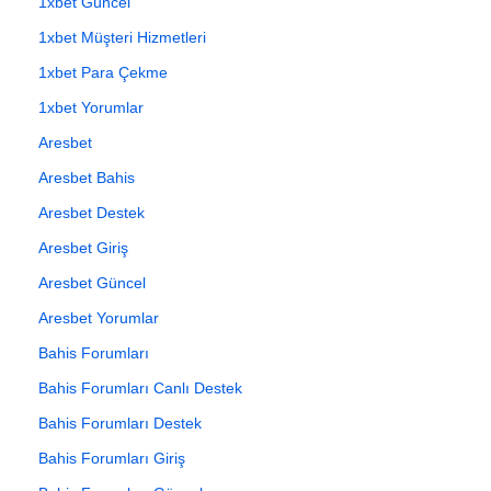
1xbet Güncel
1xbet Müşteri Hizmetleri
1xbet Para Çekme
1xbet Yorumlar
Aresbet
Aresbet Bahis
Aresbet Destek
Aresbet Giriş
Aresbet Güncel
Aresbet Yorumlar
Bahis Forumları
Bahis Forumları Canlı Destek
Bahis Forumları Destek
Bahis Forumları Giriş