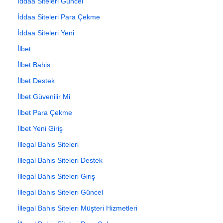
İddaa Siteleri Güncel
İddaa Siteleri Para Çekme
İddaa Siteleri Yeni
İlbet
İlbet Bahis
İlbet Destek
İlbet Güvenilir Mi
İlbet Para Çekme
İlbet Yeni Giriş
İllegal Bahis Siteleri
İllegal Bahis Siteleri Destek
İllegal Bahis Siteleri Giriş
İllegal Bahis Siteleri Güncel
İllegal Bahis Siteleri Müşteri Hizmetleri