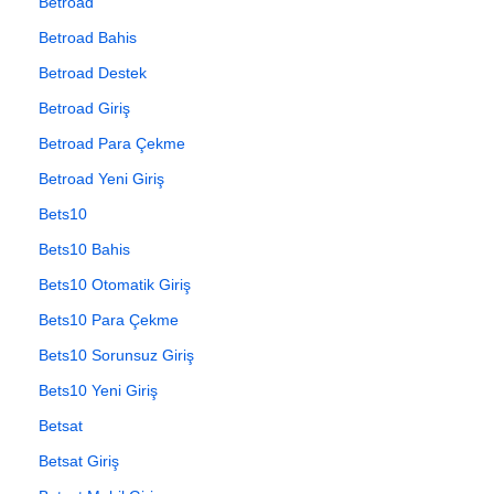
Betroad
Betroad Bahis
Betroad Destek
Betroad Giriş
Betroad Para Çekme
Betroad Yeni Giriş
Bets10
Bets10 Bahis
Bets10 Otomatik Giriş
Bets10 Para Çekme
Bets10 Sorunsuz Giriş
Bets10 Yeni Giriş
Betsat
Betsat Giriş