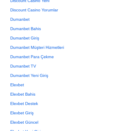
Discount Casino Yeni
Discount Casino Yorumlar
Dumanbet
Dumanbet Bahis
Dumanbet Giriş
Dumanbet Müşteri Hizmetleri
Dumanbet Para Çekme
Dumanbet TV
Dumanbet Yeni Giriş
Elexbet
Elexbet Bahis
Elexbet Destek
Elexbet Giriş
Elexbet Güncel