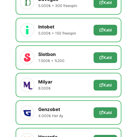
Katıl
5.000₺ + 300 freespin
Intobet
Katıl
5.000₺ + 150 freespin
Slotbon
Katıl
7.500₺ + %200
Milyar
Katıl
8.000₺
Genzobet
Katıl
4.000₺ Her Ay
Hovarda