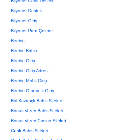
Bilyoner Canlı Destek
Bilyoner Destek
Bilyoner Giriş
Bilyoner Para Çekme
Birebin
Birebin Bahis
Birebin Giriş
Birebin Giriş Adresi
Birebin Mobil Giriş
Birebin Otomatik Giriş
Bol Kazançlı Bahis Siteleri
Bonus Veren Bahis Siteleri
Bonus Veren Casino Siteleri
Canlı Bahis Siteleri