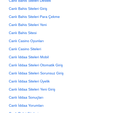
Canlı Bahis Siteleri Destek
Canlı Bahis Siteleri Giriş
Canlı Bahis Siteleri Para Çekme
Canlı Bahis Siteleri Yeni
Canlı Bahis Sitesi
Canlı Casino Oyunları
Canlı Casino Siteleri
Canlı İddaa Siteleri Mobil
Canlı İddaa Siteleri Otomatik Giriş
Canlı İddaa Siteleri Sorunsuz Giriş
Canlı İddaa Siteleri Üyelik
Canlı İddaa Siteleri Yeni Giriş
Canlı İddaa Sonuçları
Canlı İddaa Yorumları