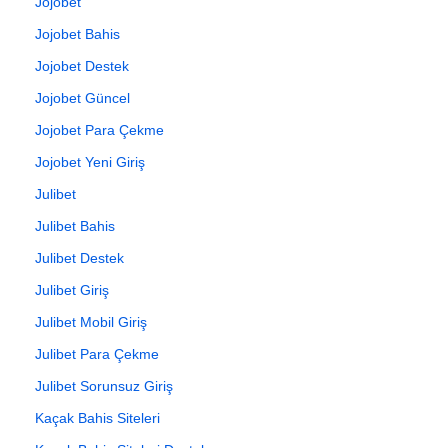
Jojobet
Jojobet Bahis
Jojobet Destek
Jojobet Güncel
Jojobet Para Çekme
Jojobet Yeni Giriş
Julibet
Julibet Bahis
Julibet Destek
Julibet Giriş
Julibet Mobil Giriş
Julibet Para Çekme
Julibet Sorunsuz Giriş
Kaçak Bahis Siteleri