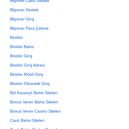
Bilyoner Canlı Destek
Bilyoner Destek
Bilyoner Giriş
Bilyoner Para Çekme
Birebin
Birebin Bahis
Birebin Giriş
Birebin Giriş Adresi
Birebin Mobil Giriş
Birebin Otomatik Giriş
Bol Kazançlı Bahis Siteleri
Bonus Veren Bahis Siteleri
Bonus Veren Casino Siteleri
Canlı Bahis Siteleri