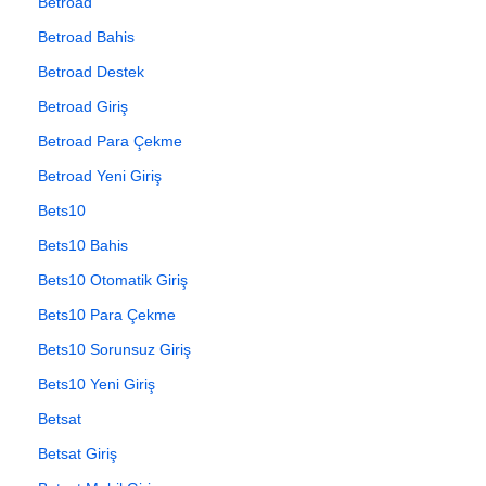
Betroad
Betroad Bahis
Betroad Destek
Betroad Giriş
Betroad Para Çekme
Betroad Yeni Giriş
Bets10
Bets10 Bahis
Bets10 Otomatik Giriş
Bets10 Para Çekme
Bets10 Sorunsuz Giriş
Bets10 Yeni Giriş
Betsat
Betsat Giriş