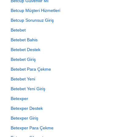
Betcup Güvenilir Mi
Betcup Müşteri Hizmetleri
Betcup Sorunsuz Giriş
Betebet
Betebet Bahis
Betebet Destek
Betebet Giriş
Betebet Para Çekme
Betebet Yeni
Betebet Yeni Giriş
Betexper
Betexper Destek
Betexper Giriş
Betexper Para Çekme