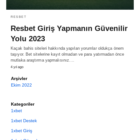
RESBET
Resbet Giriş Yapmanın Güvenilir
Yolu 2023
Kaçak bahis siteleri hakkında yapılan yorumlar oldukça önem
taşıyor. Bet sitelerine kayıt olmadan ve para yatırmadan önce
mutlaka araştırma yapmalısınız.…
4 yıl ago
Arşivler
Ekim 2022
Kategoriler
1xbet
1xbet Destek
1xbet Giriş