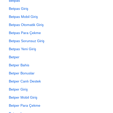
Betpas
Betpas Giriş
Betpas Mobil Giriş
Betpas Otomatik Giriş
Betpas Para Çekme
Betpas Sorunsuz Giriş
Betpas Yeni Giriş
Betper
Betper Bahis
Betper Bonuslar
Betper Canlı Destek
Betper Giriş
Betper Mobil Giriş
Betper Para Çekme