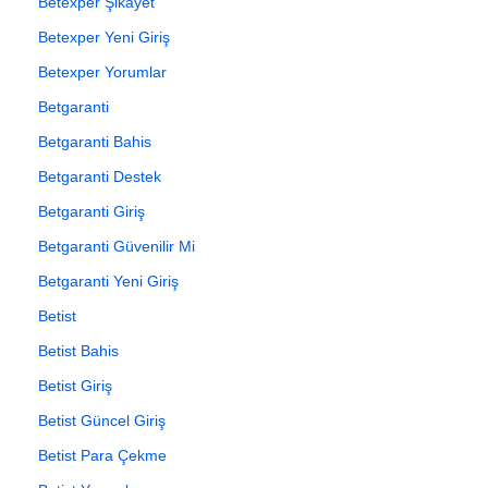
Betexper Şikayet
Betexper Yeni Giriş
Betexper Yorumlar
Betgaranti
Betgaranti Bahis
Betgaranti Destek
Betgaranti Giriş
Betgaranti Güvenilir Mi
Betgaranti Yeni Giriş
Betist
Betist Bahis
Betist Giriş
Betist Güncel Giriş
Betist Para Çekme