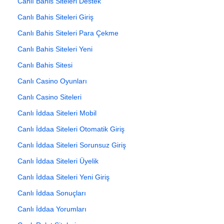
Canlı Bahis Siteleri Destek
Canlı Bahis Siteleri Giriş
Canlı Bahis Siteleri Para Çekme
Canlı Bahis Siteleri Yeni
Canlı Bahis Sitesi
Canlı Casino Oyunları
Canlı Casino Siteleri
Canlı İddaa Siteleri Mobil
Canlı İddaa Siteleri Otomatik Giriş
Canlı İddaa Siteleri Sorunsuz Giriş
Canlı İddaa Siteleri Üyelik
Canlı İddaa Siteleri Yeni Giriş
Canlı İddaa Sonuçları
Canlı İddaa Yorumları