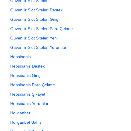
Güvenilir Slot Siteleri
Güvenilir Slot Siteleri Destek
Güvenilir Slot Siteleri Giriş
Güvenilir Slot Siteleri Para Çekme
Güvenilir Slot Siteleri Yeni
Güvenilir Slot Siteleri Yorumlar
Hepsibahis
Hepsibahis Destek
Hepsibahis Giriş
Hepsibahis Para Çekme
Hepsibahis Şikayet
Hepsibahis Yorumlar
Holiganbet
Holiganbet Bahis