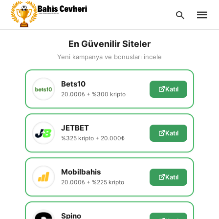
En Güvenilir Siteler
Yeni kampanya ve bonusları incele
Type
Bets10
your
Katıl
searc
20.000₺ + %300 kripto
query
and
hit
enter:
JETBET
Katıl
%325 kripto + 20.000₺
Mobilbahis
Katıl
20.000₺ + %225 kripto
Spino