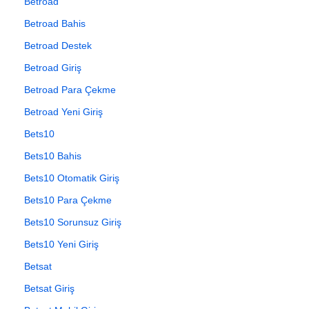
Betroad
Betroad Bahis
Betroad Destek
Betroad Giriş
Betroad Para Çekme
Betroad Yeni Giriş
Bets10
Bets10 Bahis
Bets10 Otomatik Giriş
Bets10 Para Çekme
Bets10 Sorunsuz Giriş
Bets10 Yeni Giriş
Betsat
Betsat Giriş