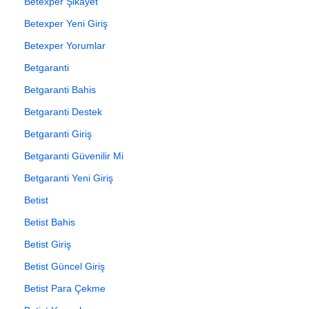
Betexper Şikayet
Betexper Yeni Giriş
Betexper Yorumlar
Betgaranti
Betgaranti Bahis
Betgaranti Destek
Betgaranti Giriş
Betgaranti Güvenilir Mi
Betgaranti Yeni Giriş
Betist
Betist Bahis
Betist Giriş
Betist Güncel Giriş
Betist Para Çekme