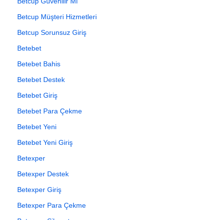
Betcup Güvenilir Mi
Betcup Müşteri Hizmetleri
Betcup Sorunsuz Giriş
Betebet
Betebet Bahis
Betebet Destek
Betebet Giriş
Betebet Para Çekme
Betebet Yeni
Betebet Yeni Giriş
Betexper
Betexper Destek
Betexper Giriş
Betexper Para Çekme