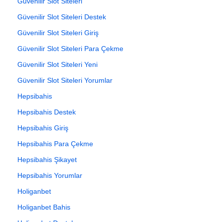
Güvenilir Slot Siteleri
Güvenilir Slot Siteleri Destek
Güvenilir Slot Siteleri Giriş
Güvenilir Slot Siteleri Para Çekme
Güvenilir Slot Siteleri Yeni
Güvenilir Slot Siteleri Yorumlar
Hepsibahis
Hepsibahis Destek
Hepsibahis Giriş
Hepsibahis Para Çekme
Hepsibahis Şikayet
Hepsibahis Yorumlar
Holiganbet
Holiganbet Bahis