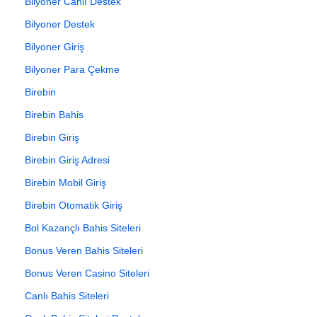
Bilyoner Canlı Destek
Bilyoner Destek
Bilyoner Giriş
Bilyoner Para Çekme
Birebin
Birebin Bahis
Birebin Giriş
Birebin Giriş Adresi
Birebin Mobil Giriş
Birebin Otomatik Giriş
Bol Kazançlı Bahis Siteleri
Bonus Veren Bahis Siteleri
Bonus Veren Casino Siteleri
Canlı Bahis Siteleri