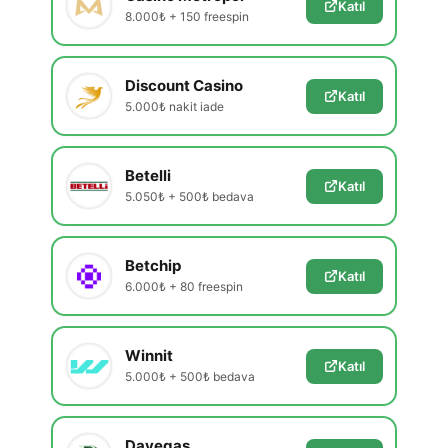
Katıl
8.000₺ + 150 freespin
Discount Casino
Katıl
5.000₺ nakit iade
Betelli
Katıl
5.050₺ + 500₺ bedava
Betchip
Katıl
6.000₺ + 80 freespin
Winnit
Katıl
5.000₺ + 500₺ bedava
Davegas