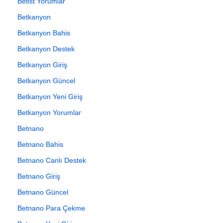
Betist Yorumlar
Betkanyon
Betkanyon Bahis
Betkanyon Destek
Betkanyon Giriş
Betkanyon Güncel
Betkanyon Yeni Giriş
Betkanyon Yorumlar
Betnano
Betnano Bahis
Betnano Canlı Destek
Betnano Giriş
Betnano Güncel
Betnano Para Çekme