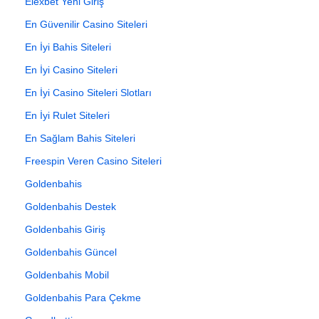
Elexbet Yeni Giriş
En Güvenilir Casino Siteleri
En İyi Bahis Siteleri
En İyi Casino Siteleri
En İyi Casino Siteleri Slotları
En İyi Rulet Siteleri
En Sağlam Bahis Siteleri
Freespin Veren Casino Siteleri
Goldenbahis
Goldenbahis Destek
Goldenbahis Giriş
Goldenbahis Güncel
Goldenbahis Mobil
Goldenbahis Para Çekme