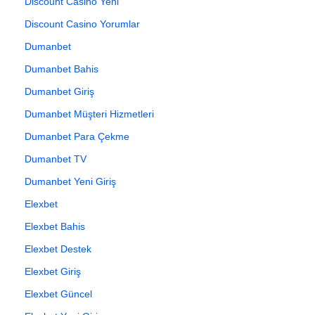
Discount Casino Yeni
Discount Casino Yorumlar
Dumanbet
Dumanbet Bahis
Dumanbet Giriş
Dumanbet Müşteri Hizmetleri
Dumanbet Para Çekme
Dumanbet TV
Dumanbet Yeni Giriş
Elexbet
Elexbet Bahis
Elexbet Destek
Elexbet Giriş
Elexbet Güncel