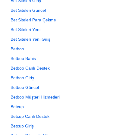
Bet Siteleri Giriş
Bet Siteleri Güncel
Bet Siteleri Para Çekme
Bet Siteleri Yeni
Bet Siteleri Yeni Giriş
Betboo
Betboo Bahis
Betboo Canlı Destek
Betboo Giriş
Betboo Güncel
Betboo Müşteri Hizmetleri
Betcup
Betcup Canlı Destek
Betcup Giriş