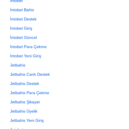
İntobet
İntobet Bahis
İntobet Destek
İntobet Giriş
İntobet Güncel
İntobet Para Çekme
İntobet Yeni Giriş
Jetbahis
Jetbahis Canlı Destek
Jetbahis Destek
Jetbahis Para Çekme
Jetbahis Şikayet
Jetbahis Üyelik
Jetbahis Yeni Giriş