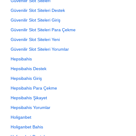
Güvenilir Slot Siteleri
Güvenilir Slot Siteleri Destek
Güvenilir Slot Siteleri Giriş
Güvenilir Slot Siteleri Para Çekme
Güvenilir Slot Siteleri Yeni
Güvenilir Slot Siteleri Yorumlar
Hepsibahis
Hepsibahis Destek
Hepsibahis Giriş
Hepsibahis Para Çekme
Hepsibahis Şikayet
Hepsibahis Yorumlar
Holiganbet
Holiganbet Bahis