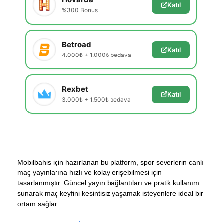
Katıl
%300 Bonus
Betroad
Katıl
4.000₺ + 1.000₺ bedava
Rexbet
Katıl
3.000₺ + 1.500₺ bedava
Mobilbahis için hazırlanan bu platform, spor severlerin canlı
maç yayınlarına hızlı ve kolay erişebilmesi için
tasarlanmıştır. Güncel yayın bağlantıları ve pratik kullanım
sunarak maç keyfini kesintisiz yaşamak isteyenlere ideal bir
ortam sağlar.