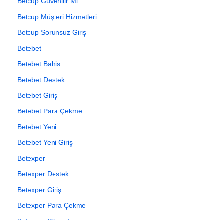
Betcup Güvenilir Mi
Betcup Müşteri Hizmetleri
Betcup Sorunsuz Giriş
Betebet
Betebet Bahis
Betebet Destek
Betebet Giriş
Betebet Para Çekme
Betebet Yeni
Betebet Yeni Giriş
Betexper
Betexper Destek
Betexper Giriş
Betexper Para Çekme