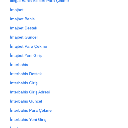
İllegal Bahis Siteleri Para Çekme
İmajbet
İmajbet Bahis
İmajbet Destek
İmajbet Güncel
İmajbet Para Çekme
İmajbet Yeni Giriş
İnterbahis
İnterbahis Destek
İnterbahis Giriş
İnterbahis Giriş Adresi
İnterbahis Güncel
İnterbahis Para Çekme
İnterbahis Yeni Giriş