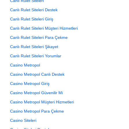
Canlı Rulet Siteleri
Canlı Rulet Siteleri Destek
Canlı Rulet Siteleri Giriş
Canlı Rulet Siteleri Müşteri Hizmetleri
Canlı Rulet Siteleri Para Çekme
Canlı Rulet Siteleri Şikayet
Canlı Rulet Siteleri Yorumlar
Casino Metropol
Casino Metropol Canlı Destek
Casino Metropol Giriş
Casino Metropol Güvenilir Mi
Casino Metropol Müşteri Hizmetleri
Casino Metropol Para Çekme
Casino Siteleri