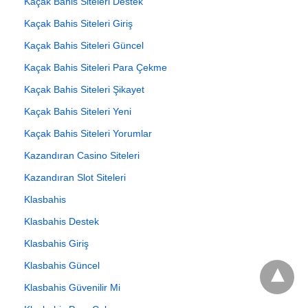
Kaçak Bahis Siteleri Destek
Kaçak Bahis Siteleri Giriş
Kaçak Bahis Siteleri Güncel
Kaçak Bahis Siteleri Para Çekme
Kaçak Bahis Siteleri Şikayet
Kaçak Bahis Siteleri Yeni
Kaçak Bahis Siteleri Yorumlar
Kazandıran Casino Siteleri
Kazandıran Slot Siteleri
Klasbahis
Klasbahis Destek
Klasbahis Giriş
Klasbahis Güncel
Klasbahis Güvenilir Mi