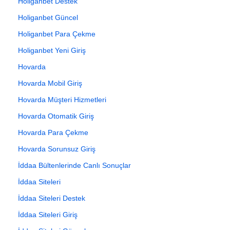
Holiganbet Destek
Holiganbet Güncel
Holiganbet Para Çekme
Holiganbet Yeni Giriş
Hovarda
Hovarda Mobil Giriş
Hovarda Müşteri Hizmetleri
Hovarda Otomatik Giriş
Hovarda Para Çekme
Hovarda Sorunsuz Giriş
İddaa Bültenlerinde Canlı Sonuçlar
İddaa Siteleri
İddaa Siteleri Destek
İddaa Siteleri Giriş