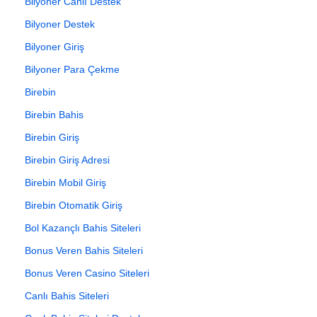
Bilyoner Canlı Destek
Bilyoner Destek
Bilyoner Giriş
Bilyoner Para Çekme
Birebin
Birebin Bahis
Birebin Giriş
Birebin Giriş Adresi
Birebin Mobil Giriş
Birebin Otomatik Giriş
Bol Kazançlı Bahis Siteleri
Bonus Veren Bahis Siteleri
Bonus Veren Casino Siteleri
Canlı Bahis Siteleri