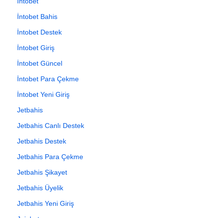
İntobet
İntobet Bahis
İntobet Destek
İntobet Giriş
İntobet Güncel
İntobet Para Çekme
İntobet Yeni Giriş
Jetbahis
Jetbahis Canlı Destek
Jetbahis Destek
Jetbahis Para Çekme
Jetbahis Şikayet
Jetbahis Üyelik
Jetbahis Yeni Giriş