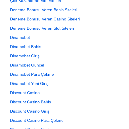
Çok Kazandıran Slot Siteleri
Deneme Bonusu Veren Bahis Siteleri
Deneme Bonusu Veren Casino Siteleri
Deneme Bonusu Veren Slot Siteleri
Dinamobet
Dinamobet Bahis
Dinamobet Giriş
Dinamobet Güncel
Dinamobet Para Çekme
Dinamobet Yeni Giriş
Discount Casino
Discount Casino Bahis
Discount Casino Giriş
Discount Casino Para Çekme