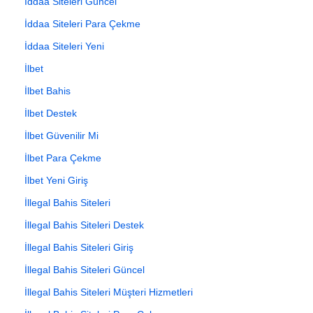
İddaa Siteleri Güncel
İddaa Siteleri Para Çekme
İddaa Siteleri Yeni
İlbet
İlbet Bahis
İlbet Destek
İlbet Güvenilir Mi
İlbet Para Çekme
İlbet Yeni Giriş
İllegal Bahis Siteleri
İllegal Bahis Siteleri Destek
İllegal Bahis Siteleri Giriş
İllegal Bahis Siteleri Güncel
İllegal Bahis Siteleri Müşteri Hizmetleri