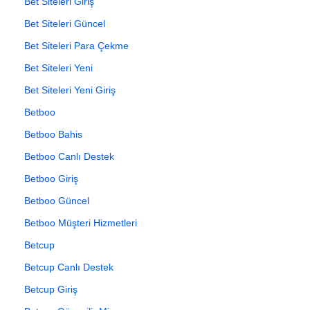
Bet Siteleri Giriş
Bet Siteleri Güncel
Bet Siteleri Para Çekme
Bet Siteleri Yeni
Bet Siteleri Yeni Giriş
Betboo
Betboo Bahis
Betboo Canlı Destek
Betboo Giriş
Betboo Güncel
Betboo Müşteri Hizmetleri
Betcup
Betcup Canlı Destek
Betcup Giriş