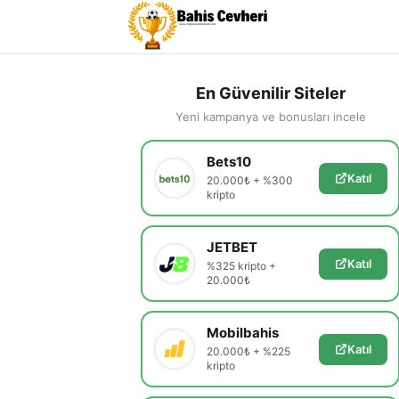
En Güvenilir Siteler
Yeni kampanya ve bonusları incele
Bets10
Katıl
20.000₺ + %300
kripto
JETBET
Katıl
%325 kripto +
20.000₺
Mobilbahis
Katıl
20.000₺ + %225
kripto