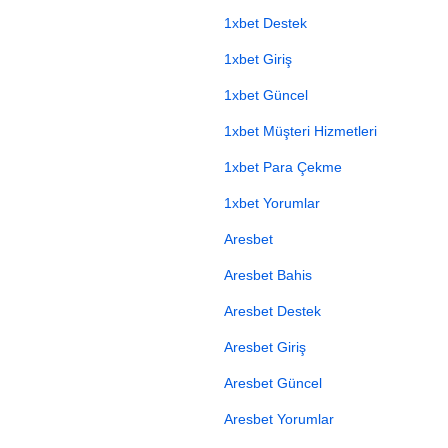
1xbet Destek
1xbet Giriş
1xbet Güncel
1xbet Müşteri Hizmetleri
1xbet Para Çekme
1xbet Yorumlar
Aresbet
Aresbet Bahis
Aresbet Destek
Aresbet Giriş
Aresbet Güncel
Aresbet Yorumlar