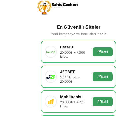
En Güvenilir Siteler
Yeni kampanya ve bonusları incele
Bets10
Katıl
20.000₺ + %300
kripto
JETBET
Katıl
%325 kripto +
20.000₺
Mobilbahis
Katıl
20.000₺ + %225
kripto