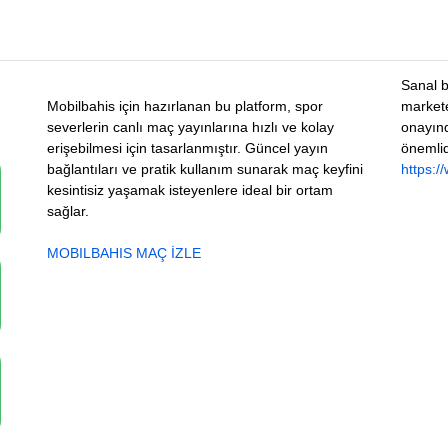
Sanal b
Mobilbahis için hazırlanan bu platform, spor
markete
severlerin canlı maç yayınlarına hızlı ve kolay
onayınd
erişebilmesi için tasarlanmıştır. Güncel yayın
önemlid
bağlantıları ve pratik kullanım sunarak maç keyfini
https:/
kesintisiz yaşamak isteyenlere ideal bir ortam
sağlar.
MOBILBAHIS MAÇ İZLE