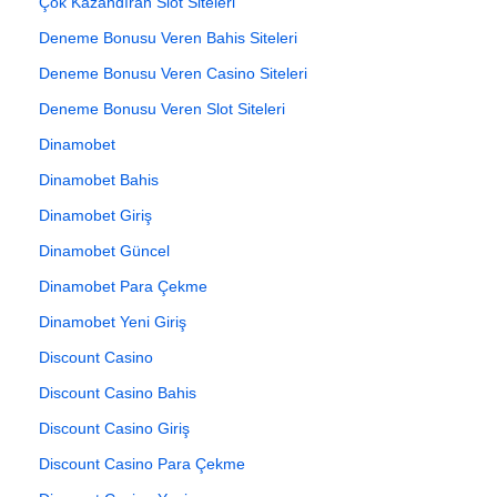
Çok Kazandıran Slot Siteleri
Deneme Bonusu Veren Bahis Siteleri
Deneme Bonusu Veren Casino Siteleri
Deneme Bonusu Veren Slot Siteleri
Dinamobet
Dinamobet Bahis
Dinamobet Giriş
Dinamobet Güncel
Dinamobet Para Çekme
Dinamobet Yeni Giriş
Discount Casino
Discount Casino Bahis
Discount Casino Giriş
Discount Casino Para Çekme