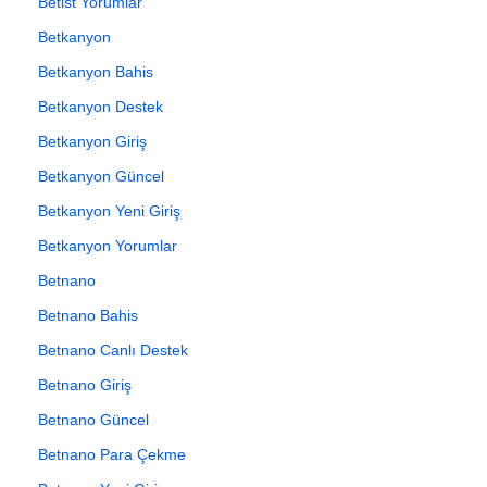
Betist Yorumlar
Betkanyon
Betkanyon Bahis
Betkanyon Destek
Betkanyon Giriş
Betkanyon Güncel
Betkanyon Yeni Giriş
Betkanyon Yorumlar
Betnano
Betnano Bahis
Betnano Canlı Destek
Betnano Giriş
Betnano Güncel
Betnano Para Çekme