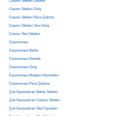
Casino Siteleri Destek
Casino Siteleri Giriş
Casino Siteleri Para Çekme
Casino Siteleri Yeni Giriş
Casino Slot Siteleri
Casinomaxi
Casinomaxi Bahis
Casinomaxi Destek
Casinomaxi Giriş
Casinomaxi Müşteri Hizmetleri
Casinomaxi Para Çekme
Çok Kazandıran Bahis Siteleri
Çok Kazandıran Casino Siteleri
Çok Kazandıran Slot Oyunları