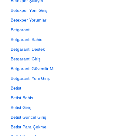
Betexper Şikayet
Betexper Yeni Giriş
Betexper Yorumlar
Betgaranti
Betgaranti Bahis
Betgaranti Destek
Betgaranti Giriş
Betgaranti Güvenilir Mi
Betgaranti Yeni Giriş
Betist
Betist Bahis
Betist Giriş
Betist Güncel Giriş
Betist Para Çekme