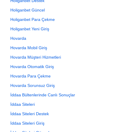
Holiganbet Destek
Holiganbet Güncel
Holiganbet Para Çekme
Holiganbet Yeni Giriş
Hovarda
Hovarda Mobil Giriş
Hovarda Müşteri Hizmetleri
Hovarda Otomatik Giriş
Hovarda Para Çekme
Hovarda Sorunsuz Giriş
İddaa Bültenlerinde Canlı Sonuçlar
İddaa Siteleri
İddaa Siteleri Destek
İddaa Siteleri Giriş