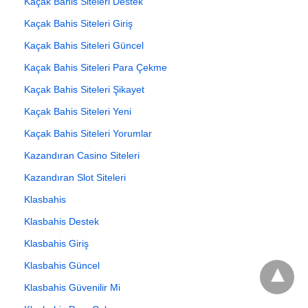
Kaçak Bahis Siteleri Destek
Kaçak Bahis Siteleri Giriş
Kaçak Bahis Siteleri Güncel
Kaçak Bahis Siteleri Para Çekme
Kaçak Bahis Siteleri Şikayet
Kaçak Bahis Siteleri Yeni
Kaçak Bahis Siteleri Yorumlar
Kazandıran Casino Siteleri
Kazandıran Slot Siteleri
Klasbahis
Klasbahis Destek
Klasbahis Giriş
Klasbahis Güncel
Klasbahis Güvenilir Mi