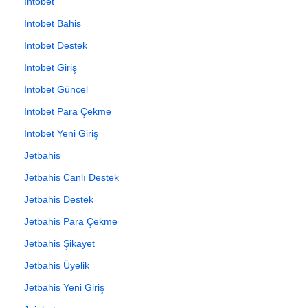
İntobet
İntobet Bahis
İntobet Destek
İntobet Giriş
İntobet Güncel
İntobet Para Çekme
İntobet Yeni Giriş
Jetbahis
Jetbahis Canlı Destek
Jetbahis Destek
Jetbahis Para Çekme
Jetbahis Şikayet
Jetbahis Üyelik
Jetbahis Yeni Giriş