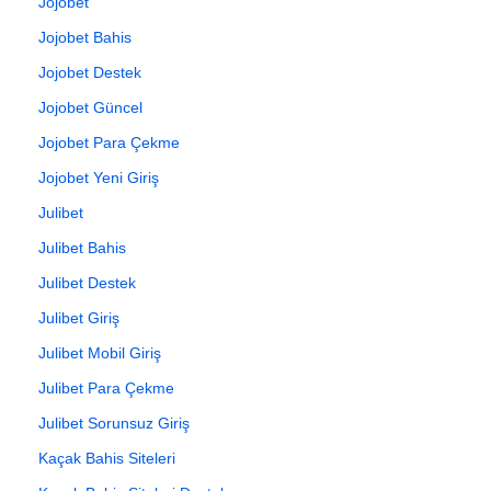
Jojobet
Jojobet Bahis
Jojobet Destek
Jojobet Güncel
Jojobet Para Çekme
Jojobet Yeni Giriş
Julibet
Julibet Bahis
Julibet Destek
Julibet Giriş
Julibet Mobil Giriş
Julibet Para Çekme
Julibet Sorunsuz Giriş
Kaçak Bahis Siteleri