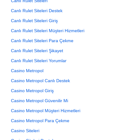
Canlı Rulet Siteleri
Canlı Rulet Siteleri Destek
Canlı Rulet Siteleri Giriş
Canlı Rulet Siteleri Müşteri Hizmetleri
Canlı Rulet Siteleri Para Çekme
Canlı Rulet Siteleri Şikayet
Canlı Rulet Siteleri Yorumlar
Casino Metropol
Casino Metropol Canlı Destek
Casino Metropol Giriş
Casino Metropol Güvenilir Mi
Casino Metropol Müşteri Hizmetleri
Casino Metropol Para Çekme
Casino Siteleri