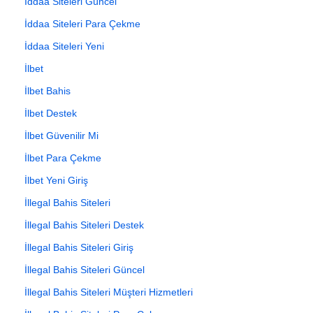
İddaa Siteleri Güncel
İddaa Siteleri Para Çekme
İddaa Siteleri Yeni
İlbet
İlbet Bahis
İlbet Destek
İlbet Güvenilir Mi
İlbet Para Çekme
İlbet Yeni Giriş
İllegal Bahis Siteleri
İllegal Bahis Siteleri Destek
İllegal Bahis Siteleri Giriş
İllegal Bahis Siteleri Güncel
İllegal Bahis Siteleri Müşteri Hizmetleri