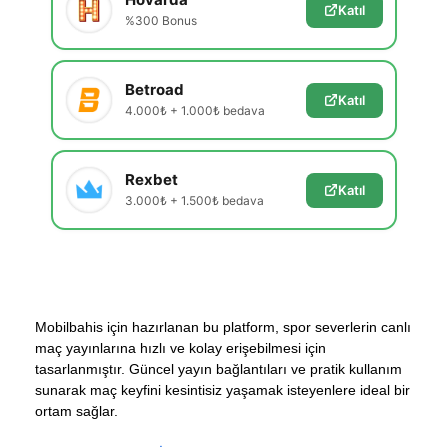
Katıl
%300 Bonus
Betroad
Katıl
4.000₺ + 1.000₺ bedava
Rexbet
Katıl
3.000₺ + 1.500₺ bedava
Mobilbahis için hazırlanan bu platform, spor severlerin canlı
maç yayınlarına hızlı ve kolay erişebilmesi için
tasarlanmıştır. Güncel yayın bağlantıları ve pratik kullanım
sunarak maç keyfini kesintisiz yaşamak isteyenlere ideal bir
ortam sağlar.