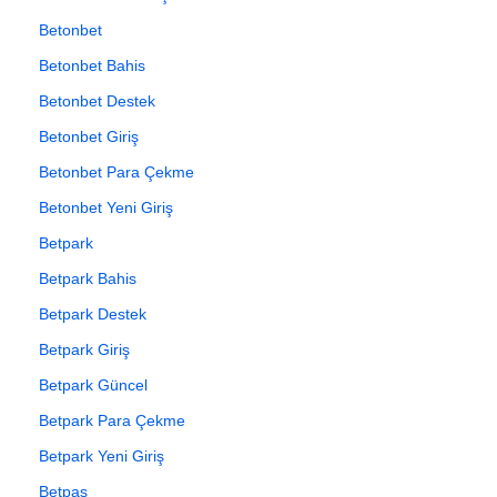
Betonbet
Betonbet Bahis
Betonbet Destek
Betonbet Giriş
Betonbet Para Çekme
Betonbet Yeni Giriş
Betpark
Betpark Bahis
Betpark Destek
Betpark Giriş
Betpark Güncel
Betpark Para Çekme
Betpark Yeni Giriş
Betpas