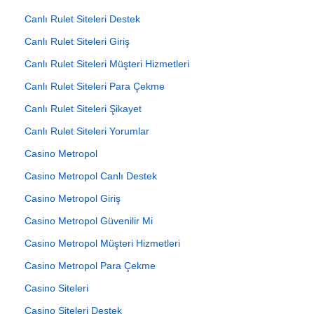
Canlı Rulet Siteleri Destek
Canlı Rulet Siteleri Giriş
Canlı Rulet Siteleri Müşteri Hizmetleri
Canlı Rulet Siteleri Para Çekme
Canlı Rulet Siteleri Şikayet
Canlı Rulet Siteleri Yorumlar
Casino Metropol
Casino Metropol Canlı Destek
Casino Metropol Giriş
Casino Metropol Güvenilir Mi
Casino Metropol Müşteri Hizmetleri
Casino Metropol Para Çekme
Casino Siteleri
Casino Siteleri Destek