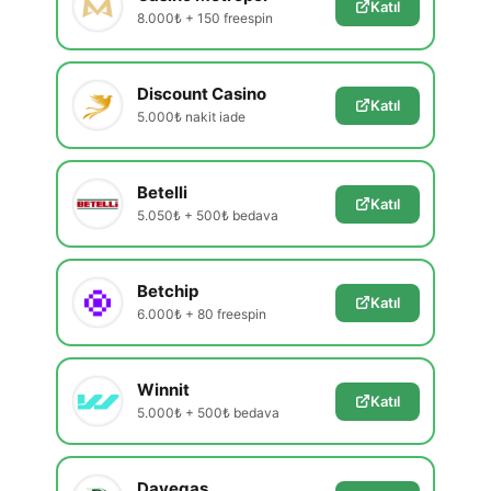
Katıl
8.000₺ + 150 freespin
Discount Casino
Katıl
5.000₺ nakit iade
Betelli
Katıl
5.050₺ + 500₺ bedava
Betchip
Katıl
6.000₺ + 80 freespin
Winnit
Katıl
5.000₺ + 500₺ bedava
Davegas