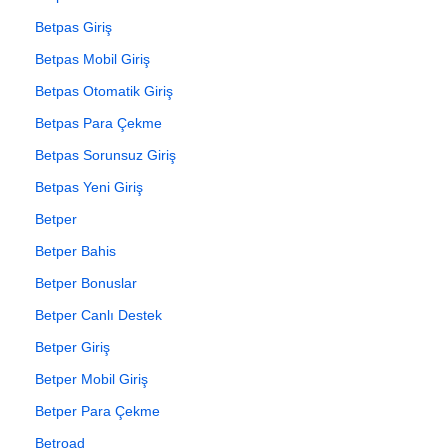
Betpas Giriş
Betpas Mobil Giriş
Betpas Otomatik Giriş
Betpas Para Çekme
Betpas Sorunsuz Giriş
Betpas Yeni Giriş
Betper
Betper Bahis
Betper Bonuslar
Betper Canlı Destek
Betper Giriş
Betper Mobil Giriş
Betper Para Çekme
Betroad