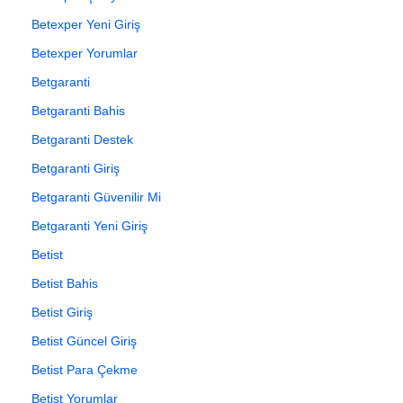
Betexper Yeni Giriş
Betexper Yorumlar
Betgaranti
Betgaranti Bahis
Betgaranti Destek
Betgaranti Giriş
Betgaranti Güvenilir Mi
Betgaranti Yeni Giriş
Betist
Betist Bahis
Betist Giriş
Betist Güncel Giriş
Betist Para Çekme
Betist Yorumlar