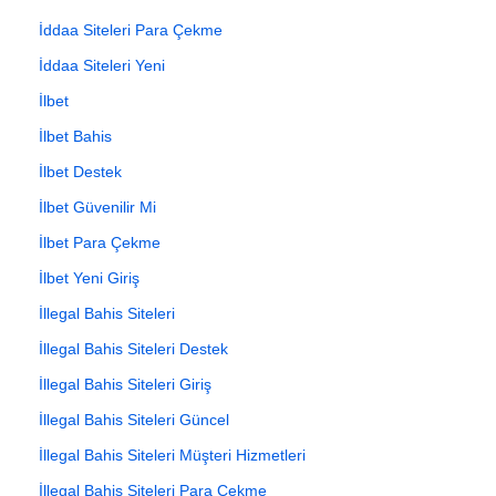
İddaa Siteleri Para Çekme
İddaa Siteleri Yeni
İlbet
İlbet Bahis
İlbet Destek
İlbet Güvenilir Mi
İlbet Para Çekme
İlbet Yeni Giriş
İllegal Bahis Siteleri
İllegal Bahis Siteleri Destek
İllegal Bahis Siteleri Giriş
İllegal Bahis Siteleri Güncel
İllegal Bahis Siteleri Müşteri Hizmetleri
İllegal Bahis Siteleri Para Çekme