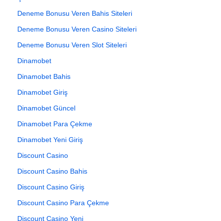
Deneme Bonusu Veren Bahis Siteleri
Deneme Bonusu Veren Casino Siteleri
Deneme Bonusu Veren Slot Siteleri
Dinamobet
Dinamobet Bahis
Dinamobet Giriş
Dinamobet Güncel
Dinamobet Para Çekme
Dinamobet Yeni Giriş
Discount Casino
Discount Casino Bahis
Discount Casino Giriş
Discount Casino Para Çekme
Discount Casino Yeni