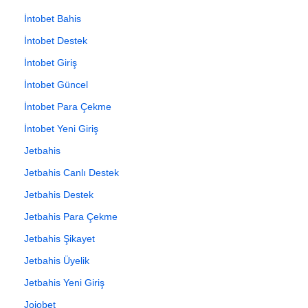
İntobet Bahis
İntobet Destek
İntobet Giriş
İntobet Güncel
İntobet Para Çekme
İntobet Yeni Giriş
Jetbahis
Jetbahis Canlı Destek
Jetbahis Destek
Jetbahis Para Çekme
Jetbahis Şikayet
Jetbahis Üyelik
Jetbahis Yeni Giriş
Jojobet