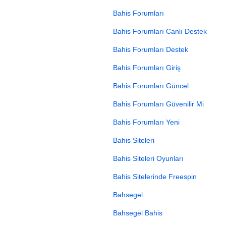
Bahis Forumları
Bahis Forumları Canlı Destek
Bahis Forumları Destek
Bahis Forumları Giriş
Bahis Forumları Güncel
Bahis Forumları Güvenilir Mi
Bahis Forumları Yeni
Bahis Siteleri
Bahis Siteleri Oyunları
Bahis Sitelerinde Freespin
Bahsegel
Bahsegel Bahis