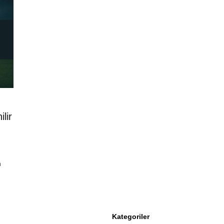
lir
m
Kategoriler