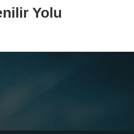
ilir Yolu