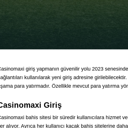
asinomaxi giriş yapmanın güvenilir yolu 2023 senesinde d
ağlantıları kullanılarak yeni giriş adresine girilebilecektir
şama para yatırmadır. Özellikle mevcut para yatırma yön
Casinomaxi Giriş
asinomaxi bahis sitesi bir süredir kullanıcılara hizmet ve
er alıyor. Ayrıca her kullanıcı kaçak bahis sitelerine dah