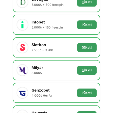
Katıl
5.000₺ + 300 freespin
Intobet
Katıl
5.000₺ + 150 freespin
Slotbon
Katıl
7.500₺ + %200
Milyar
Katıl
8.000₺
Genzobet
Katıl
4.000₺ Her Ay
Hovarda