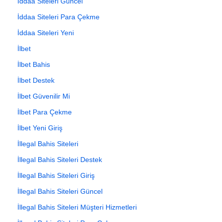
İddaa Siteleri Güncel
İddaa Siteleri Para Çekme
İddaa Siteleri Yeni
İlbet
İlbet Bahis
İlbet Destek
İlbet Güvenilir Mi
İlbet Para Çekme
İlbet Yeni Giriş
İllegal Bahis Siteleri
İllegal Bahis Siteleri Destek
İllegal Bahis Siteleri Giriş
İllegal Bahis Siteleri Güncel
İllegal Bahis Siteleri Müşteri Hizmetleri