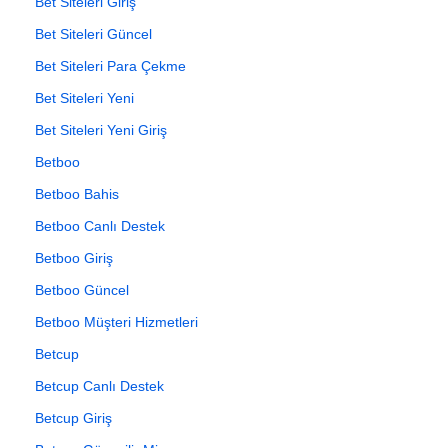
Bet Siteleri Giriş
Bet Siteleri Güncel
Bet Siteleri Para Çekme
Bet Siteleri Yeni
Bet Siteleri Yeni Giriş
Betboo
Betboo Bahis
Betboo Canlı Destek
Betboo Giriş
Betboo Güncel
Betboo Müşteri Hizmetleri
Betcup
Betcup Canlı Destek
Betcup Giriş