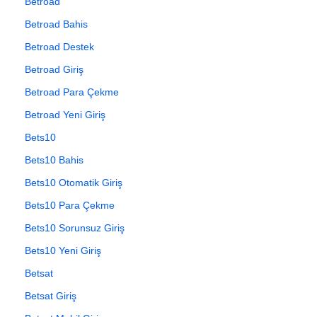
Betroad
Betroad Bahis
Betroad Destek
Betroad Giriş
Betroad Para Çekme
Betroad Yeni Giriş
Bets10
Bets10 Bahis
Bets10 Otomatik Giriş
Bets10 Para Çekme
Bets10 Sorunsuz Giriş
Bets10 Yeni Giriş
Betsat
Betsat Giriş