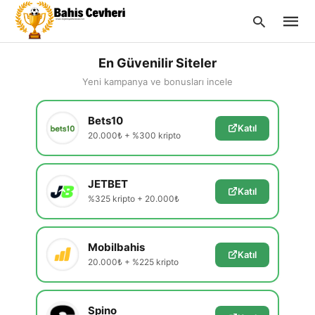
En Güvenilir Siteler
Yeni kampanya ve bonusları incele
Type
Bets10
your
Katıl
searc
20.000₺ + %300 kripto
query
and
hit
enter:
JETBET
Katıl
%325 kripto + 20.000₺
Mobilbahis
Katıl
20.000₺ + %225 kripto
Spino