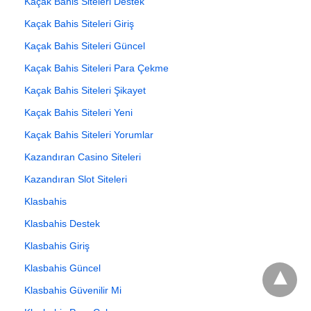
Kaçak Bahis Siteleri Destek
Kaçak Bahis Siteleri Giriş
Kaçak Bahis Siteleri Güncel
Kaçak Bahis Siteleri Para Çekme
Kaçak Bahis Siteleri Şikayet
Kaçak Bahis Siteleri Yeni
Kaçak Bahis Siteleri Yorumlar
Kazandıran Casino Siteleri
Kazandıran Slot Siteleri
Klasbahis
Klasbahis Destek
Klasbahis Giriş
Klasbahis Güncel
Klasbahis Güvenilir Mi