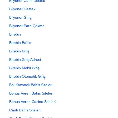
Bilyoner Canlı Destek
Bilyoner Destek
Bilyoner Giriş
Bilyoner Para Çekme
Birebin
Birebin Bahis
Birebin Giriş
Birebin Giriş Adresi
Birebin Mobil Giriş
Birebin Otomatik Giriş
Bol Kazançlı Bahis Siteleri
Bonus Veren Bahis Siteleri
Bonus Veren Casino Siteleri
Canlı Bahis Siteleri