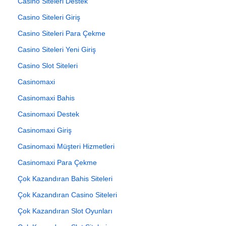
Casino Siteleri Destek
Casino Siteleri Giriş
Casino Siteleri Para Çekme
Casino Siteleri Yeni Giriş
Casino Slot Siteleri
Casinomaxi
Casinomaxi Bahis
Casinomaxi Destek
Casinomaxi Giriş
Casinomaxi Müşteri Hizmetleri
Casinomaxi Para Çekme
Çok Kazandıran Bahis Siteleri
Çok Kazandıran Casino Siteleri
Çok Kazandıran Slot Oyunları