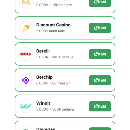
Katıl
8.000₺ + 150 freespin
Discount Casino
Katıl
5.000₺ nakit iade
Betelli
Katıl
5.050₺ + 500₺ bedava
Betchip
Katıl
6.000₺ + 80 freespin
Winnit
Katıl
5.000₺ + 500₺ bedava
Davegas