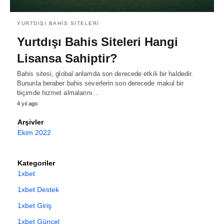
YURTDIŞI BAHIS SITELERI
Yurtdışı Bahis Siteleri Hangi
Lisansa Sahiptir?
Bahis sitesi, global anlamda son derecede etkili bir haldedir.
Bununla beraber bahis severlerin son derecede makul bir
biçimde hizmet almalarını…
4 yıl ago
Arşivler
Ekim 2022
Kategoriler
1xbet
1xbet Destek
1xbet Giriş
1xbet Güncel