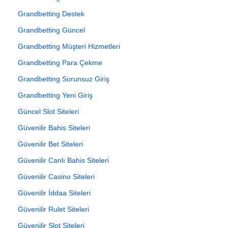
Grandbetting Destek
Grandbetting Güncel
Grandbetting Müşteri Hizmetleri
Grandbetting Para Çekme
Grandbetting Sorunsuz Giriş
Grandbetting Yeni Giriş
Güncel Slot Siteleri
Güvenilir Bahis Siteleri
Güvenilir Bet Siteleri
Güvenilir Canlı Bahis Siteleri
Güvenilir Casino Siteleri
Güvenilir İddaa Siteleri
Güvenilir Rulet Siteleri
Güvenilir Slot Siteleri