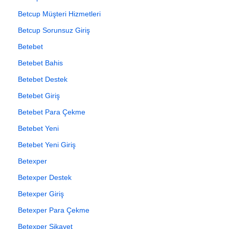
Betcup Müşteri Hizmetleri
Betcup Sorunsuz Giriş
Betebet
Betebet Bahis
Betebet Destek
Betebet Giriş
Betebet Para Çekme
Betebet Yeni
Betebet Yeni Giriş
Betexper
Betexper Destek
Betexper Giriş
Betexper Para Çekme
Betexper Şikayet