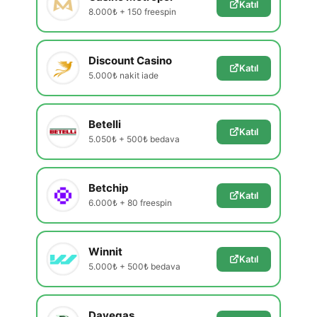
Katıl
8.000₺ + 150 freespin
Discount Casino
Katıl
5.000₺ nakit iade
Betelli
Katıl
5.050₺ + 500₺ bedava
Betchip
Katıl
6.000₺ + 80 freespin
Winnit
Katıl
5.000₺ + 500₺ bedava
Davegas