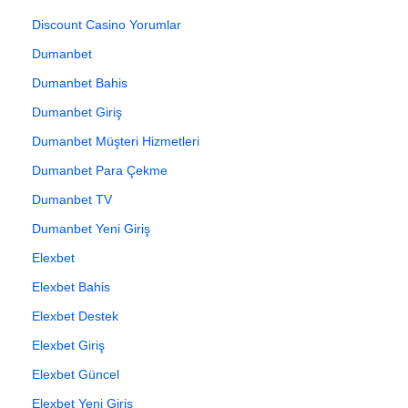
Discount Casino Yorumlar
Dumanbet
Dumanbet Bahis
Dumanbet Giriş
Dumanbet Müşteri Hizmetleri
Dumanbet Para Çekme
Dumanbet TV
Dumanbet Yeni Giriş
Elexbet
Elexbet Bahis
Elexbet Destek
Elexbet Giriş
Elexbet Güncel
Elexbet Yeni Giriş