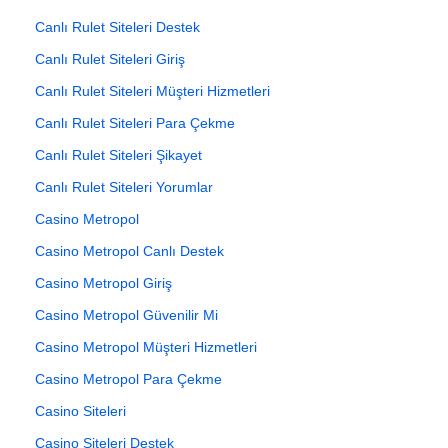
Canlı Rulet Siteleri Destek
Canlı Rulet Siteleri Giriş
Canlı Rulet Siteleri Müşteri Hizmetleri
Canlı Rulet Siteleri Para Çekme
Canlı Rulet Siteleri Şikayet
Canlı Rulet Siteleri Yorumlar
Casino Metropol
Casino Metropol Canlı Destek
Casino Metropol Giriş
Casino Metropol Güvenilir Mi
Casino Metropol Müşteri Hizmetleri
Casino Metropol Para Çekme
Casino Siteleri
Casino Siteleri Destek