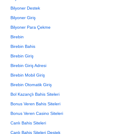
Bilyoner Destek
Bilyoner Giriş
Bilyoner Para Çekme
Birebin
Birebin Bahis
Birebin Giriş
Birebin Giriş Adresi
Birebin Mobil Giriş
Birebin Otomatik Giriş
Bol Kazançlı Bahis Siteleri
Bonus Veren Bahis Siteleri
Bonus Veren Casino Siteleri
Canlı Bahis Siteleri
Canlı Bahis Siteleri Destek