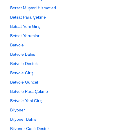
Betsat Müşteri Hizmetleri
Betsat Para Çekme
Betsat Yeni Giriş
Betsat Yorumlar
Betvole
Betvole Bahis
Betvole Destek
Betvole Giriş
Betvole Güncel
Betvole Para Çekme
Betvole Yeni Giriş
Bilyoner
Bilyoner Bahis
Bilyoner Canlı Destek