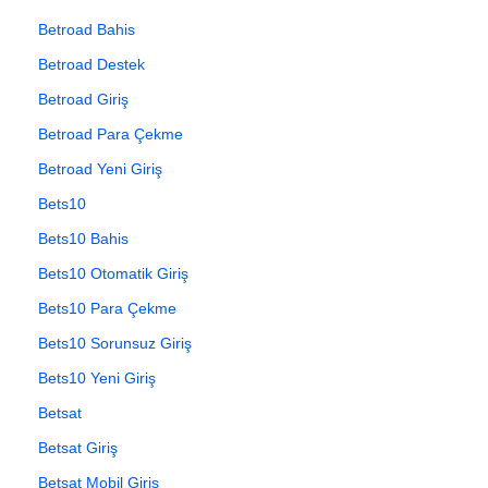
Betroad Bahis
Betroad Destek
Betroad Giriş
Betroad Para Çekme
Betroad Yeni Giriş
Bets10
Bets10 Bahis
Bets10 Otomatik Giriş
Bets10 Para Çekme
Bets10 Sorunsuz Giriş
Bets10 Yeni Giriş
Betsat
Betsat Giriş
Betsat Mobil Giriş