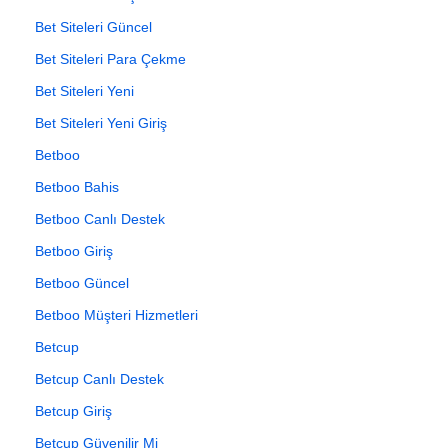
Bet Siteleri Güncel
Bet Siteleri Para Çekme
Bet Siteleri Yeni
Bet Siteleri Yeni Giriş
Betboo
Betboo Bahis
Betboo Canlı Destek
Betboo Giriş
Betboo Güncel
Betboo Müşteri Hizmetleri
Betcup
Betcup Canlı Destek
Betcup Giriş
Betcup Güvenilir Mi