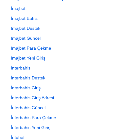
İmajbet
İmajbet Bahis
İmajbet Destek
İmajbet Güncel
İmajbet Para Çekme
İmajbet Yeni Giriş
İnterbahis
İnterbahis Destek
İnterbahis Giriş
İnterbahis Giriş Adresi
İnterbahis Güncel
İnterbahis Para Çekme
İnterbahis Yeni Giriş
İntobet