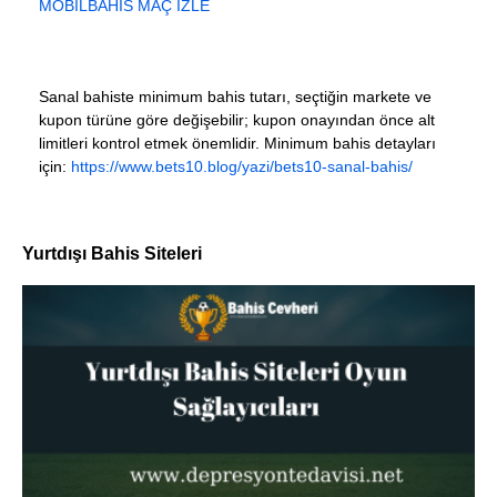
MOBILBAHIS MAÇ İZLE
Sanal bahiste minimum bahis tutarı, seçtiğin markete ve
kupon türüne göre değişebilir; kupon onayından önce alt
limitleri kontrol etmek önemlidir. Minimum bahis detayları
için:
https://www.bets10.blog/yazi/bets10-sanal-bahis/
Yurtdışı Bahis Siteleri