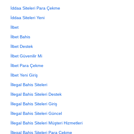
İddaa Siteleri Para Çekme
İddaa Siteleri Yeni
İlbet
İlbet Bahis
İlbet Destek
İlbet Güvenilir Mi
İlbet Para Çekme
İlbet Yeni Giriş
İllegal Bahis Siteleri
İllegal Bahis Siteleri Destek
İllegal Bahis Siteleri Giriş
İllegal Bahis Siteleri Güncel
İllegal Bahis Siteleri Müşteri Hizmetleri
İllegal Bahis Siteleri Para Çekme