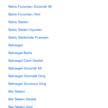
Bahis Forumları Güvenilir Mi
Bahis Forumları Yeni
Bahis Siteleri
Bahis Siteleri Oyunları
Bahis Sitelerinde Freespin
Bahsegel
Bahsegel Bahis
Bahsegel Canlı Destek
Bahsegel Güvenilir Mi
Bahsegel Otomatik Giriş
Bahsegel Sorunsuz Giriş
Bet Siteleri
Bet Siteleri Destek
Bet Siteleri Giriş