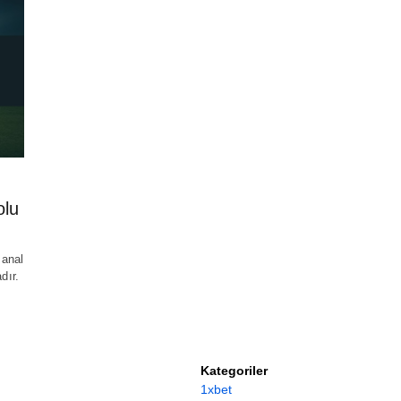
olu
sanal
dır.
Kategoriler
1xbet