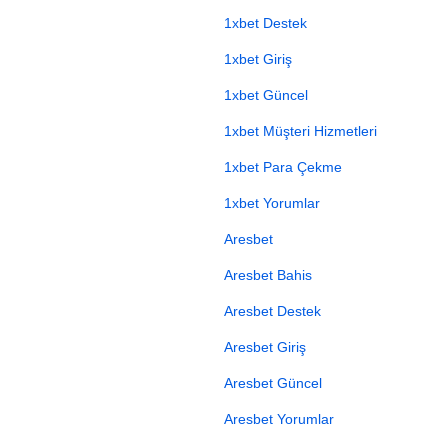
1xbet Destek
1xbet Giriş
1xbet Güncel
1xbet Müşteri Hizmetleri
1xbet Para Çekme
1xbet Yorumlar
Aresbet
Aresbet Bahis
Aresbet Destek
Aresbet Giriş
Aresbet Güncel
Aresbet Yorumlar