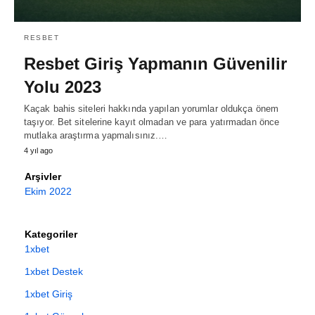
RESBET
Resbet Giriş Yapmanın Güvenilir
Yolu 2023
Kaçak bahis siteleri hakkında yapılan yorumlar oldukça önem
taşıyor. Bet sitelerine kayıt olmadan ve para yatırmadan önce
mutlaka araştırma yapmalısınız.…
4 yıl ago
Arşivler
Ekim 2022
Kategoriler
1xbet
1xbet Destek
1xbet Giriş