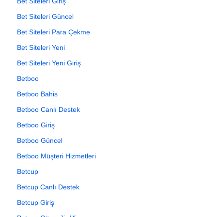
Bet Siteleri Giriş
Bet Siteleri Güncel
Bet Siteleri Para Çekme
Bet Siteleri Yeni
Bet Siteleri Yeni Giriş
Betboo
Betboo Bahis
Betboo Canlı Destek
Betboo Giriş
Betboo Güncel
Betboo Müşteri Hizmetleri
Betcup
Betcup Canlı Destek
Betcup Giriş