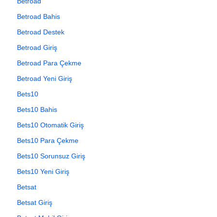
Betroad
Betroad Bahis
Betroad Destek
Betroad Giriş
Betroad Para Çekme
Betroad Yeni Giriş
Bets10
Bets10 Bahis
Bets10 Otomatik Giriş
Bets10 Para Çekme
Bets10 Sorunsuz Giriş
Bets10 Yeni Giriş
Betsat
Betsat Giriş