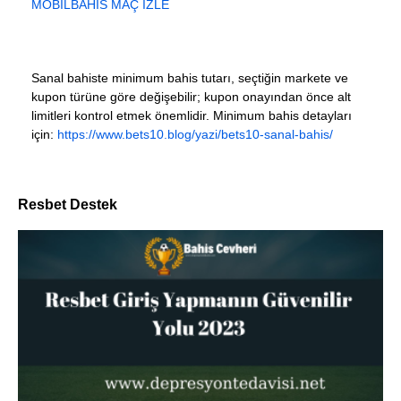
MOBILBAHIS MAÇ İZLE
Sanal bahiste minimum bahis tutarı, seçtiğin markete ve
kupon türüne göre değişebilir; kupon onayından önce alt
limitleri kontrol etmek önemlidir. Minimum bahis detayları
için:
https://www.bets10.blog/yazi/bets10-sanal-bahis/
Resbet Destek