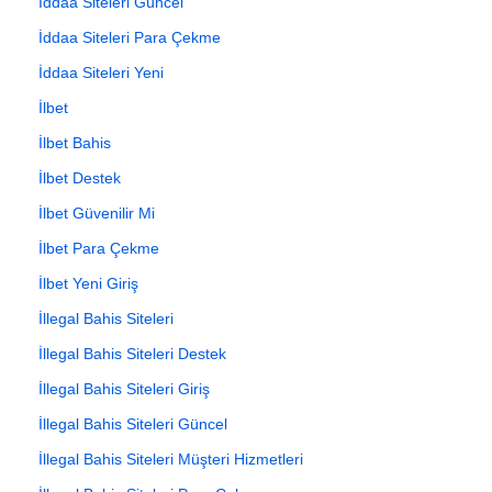
İddaa Siteleri Güncel
İddaa Siteleri Para Çekme
İddaa Siteleri Yeni
İlbet
İlbet Bahis
İlbet Destek
İlbet Güvenilir Mi
İlbet Para Çekme
İlbet Yeni Giriş
İllegal Bahis Siteleri
İllegal Bahis Siteleri Destek
İllegal Bahis Siteleri Giriş
İllegal Bahis Siteleri Güncel
İllegal Bahis Siteleri Müşteri Hizmetleri