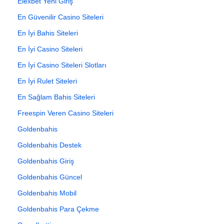
Elexbet Yeni Giriş
En Güvenilir Casino Siteleri
En İyi Bahis Siteleri
En İyi Casino Siteleri
En İyi Casino Siteleri Slotları
En İyi Rulet Siteleri
En Sağlam Bahis Siteleri
Freespin Veren Casino Siteleri
Goldenbahis
Goldenbahis Destek
Goldenbahis Giriş
Goldenbahis Güncel
Goldenbahis Mobil
Goldenbahis Para Çekme