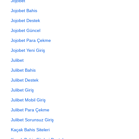
Jojobet
Jojobet Bahis
Jojobet Destek
Jojobet Güncel
Jojobet Para Çekme
Jojobet Yeni Giriş
Julibet
Julibet Bahis
Julibet Destek
Julibet Giriş
Julibet Mobil Giriş
Julibet Para Çekme
Julibet Sorunsuz Giriş
Kaçak Bahis Siteleri