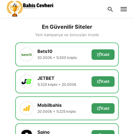
En Güvenilir Siteler
Yeni kampanya ve bonusları incele
Type
Bets10
your
Katıl
searc
20.000₺ + %300 kripto
query
and
hit
enter:
JETBET
Katıl
%325 kripto + 20.000₺
Mobilbahis
Katıl
20.000₺ + %225 kripto
Spino