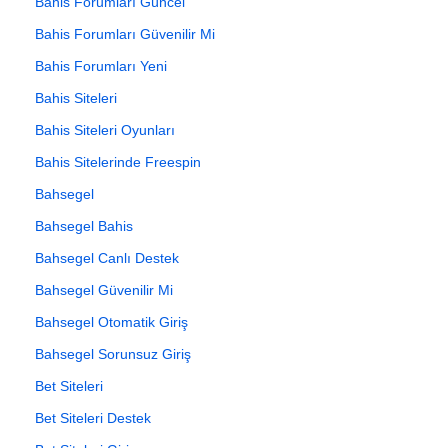
Bahis Forumları Güncel
Bahis Forumları Güvenilir Mi
Bahis Forumları Yeni
Bahis Siteleri
Bahis Siteleri Oyunları
Bahis Sitelerinde Freespin
Bahsegel
Bahsegel Bahis
Bahsegel Canlı Destek
Bahsegel Güvenilir Mi
Bahsegel Otomatik Giriş
Bahsegel Sorunsuz Giriş
Bet Siteleri
Bet Siteleri Destek