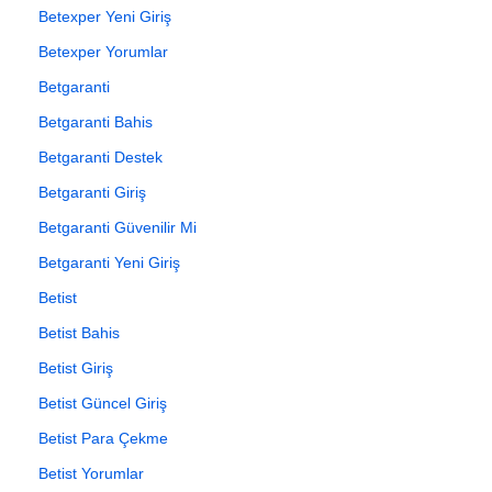
Betexper Yeni Giriş
Betexper Yorumlar
Betgaranti
Betgaranti Bahis
Betgaranti Destek
Betgaranti Giriş
Betgaranti Güvenilir Mi
Betgaranti Yeni Giriş
Betist
Betist Bahis
Betist Giriş
Betist Güncel Giriş
Betist Para Çekme
Betist Yorumlar