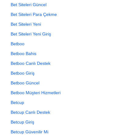
Bet Siteleri Güncel
Bet Siteleri Para Çekme
Bet Siteleri Yeni
Bet Siteleri Yeni Giriş
Betboo
Betboo Bahis
Betboo Canlı Destek
Betboo Giriş
Betboo Güncel
Betboo Müşteri Hizmetleri
Betcup
Betcup Canlı Destek
Betcup Giriş
Betcup Güvenilir Mi