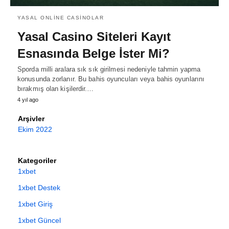
YASAL ONLINE CASINOLAR
Yasal Casino Siteleri Kayıt
Esnasında Belge İster Mi?
Sporda milli aralara sık sık girilmesi nedeniyle tahmin yapma
konusunda zorlanır. Bu bahis oyuncuları veya bahis oyunlarını
bırakmış olan kişilerdir.…
4 yıl ago
Arşivler
Ekim 2022
Kategoriler
1xbet
1xbet Destek
1xbet Giriş
1xbet Güncel