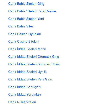
Canlı Bahis Siteleri Giriş
Canlı Bahis Siteleri Para Çekme
Canlı Bahis Siteleri Yeni
Canlı Bahis Sitesi
Canlı Casino Oyunları
Canlı Casino Siteleri
Canlı İddaa Siteleri Mobil
Canlı İddaa Siteleri Otomatik Giriş
Canlı İddaa Siteleri Sorunsuz Giriş
Canlı İddaa Siteleri Üyelik
Canlı İddaa Siteleri Yeni Giriş
Canlı İddaa Sonuçları
Canlı İddaa Yorumları
Canlı Rulet Siteleri