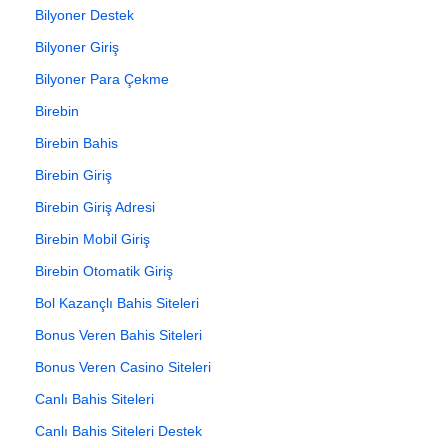
Bilyoner Destek
Bilyoner Giriş
Bilyoner Para Çekme
Birebin
Birebin Bahis
Birebin Giriş
Birebin Giriş Adresi
Birebin Mobil Giriş
Birebin Otomatik Giriş
Bol Kazançlı Bahis Siteleri
Bonus Veren Bahis Siteleri
Bonus Veren Casino Siteleri
Canlı Bahis Siteleri
Canlı Bahis Siteleri Destek