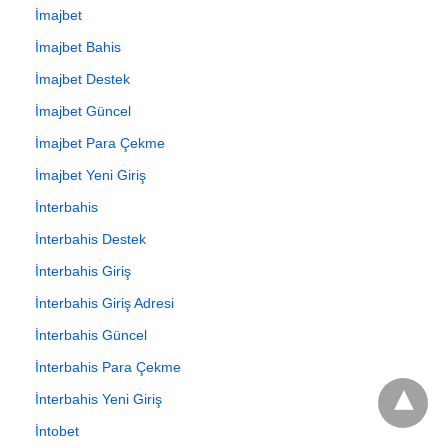
İmajbet
İmajbet Bahis
İmajbet Destek
İmajbet Güncel
İmajbet Para Çekme
İmajbet Yeni Giriş
İnterbahis
İnterbahis Destek
İnterbahis Giriş
İnterbahis Giriş Adresi
İnterbahis Güncel
İnterbahis Para Çekme
İnterbahis Yeni Giriş
İntobet