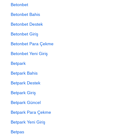
Betonbet
Betonbet Bahis
Betonbet Destek
Betonbet Giriş
Betonbet Para Çekme
Betonbet Yeni Giriş
Betpark
Betpark Bahis
Betpark Destek
Betpark Giriş
Betpark Güncel
Betpark Para Çekme
Betpark Yeni Giriş
Betpas