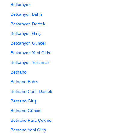
Betkanyon
Betkanyon Bahis
Betkanyon Destek
Betkanyon Giriş
Betkanyon Güncel
Betkanyon Yeni Giriş
Betkanyon Yorumlar
Betnano
Betnano Bahis
Betnano Canlı Destek
Betnano Giriş
Betnano Güncel
Betnano Para Çekme
Betnano Yeni Giriş