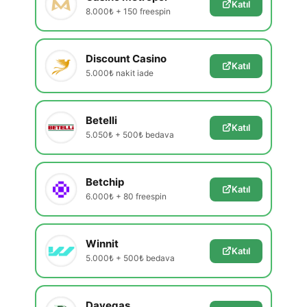
Katıl
8.000₺ + 150 freespin
Discount Casino
Katıl
5.000₺ nakit iade
Betelli
Katıl
5.050₺ + 500₺ bedava
Betchip
Katıl
6.000₺ + 80 freespin
Winnit
Katıl
5.000₺ + 500₺ bedava
Davegas