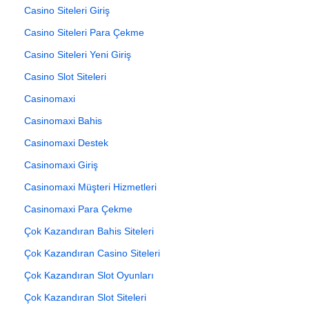
Casino Siteleri Giriş
Casino Siteleri Para Çekme
Casino Siteleri Yeni Giriş
Casino Slot Siteleri
Casinomaxi
Casinomaxi Bahis
Casinomaxi Destek
Casinomaxi Giriş
Casinomaxi Müşteri Hizmetleri
Casinomaxi Para Çekme
Çok Kazandıran Bahis Siteleri
Çok Kazandıran Casino Siteleri
Çok Kazandıran Slot Oyunları
Çok Kazandıran Slot Siteleri