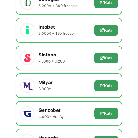
Katıl
5.000₺ + 300 freespin
Intobet
Katıl
5.000₺ + 150 freespin
Slotbon
Katıl
7.500₺ + %200
Milyar
Katıl
8.000₺
Genzobet
Katıl
4.000₺ Her Ay
Hovarda