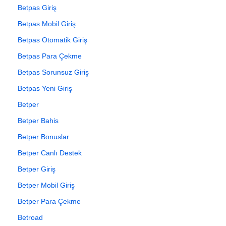
Betpas Giriş
Betpas Mobil Giriş
Betpas Otomatik Giriş
Betpas Para Çekme
Betpas Sorunsuz Giriş
Betpas Yeni Giriş
Betper
Betper Bahis
Betper Bonuslar
Betper Canlı Destek
Betper Giriş
Betper Mobil Giriş
Betper Para Çekme
Betroad