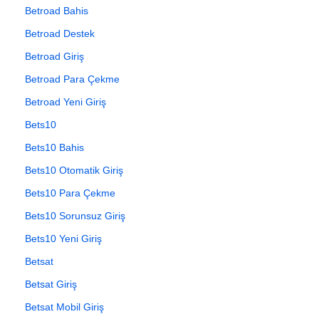
Betroad Bahis
Betroad Destek
Betroad Giriş
Betroad Para Çekme
Betroad Yeni Giriş
Bets10
Bets10 Bahis
Bets10 Otomatik Giriş
Bets10 Para Çekme
Bets10 Sorunsuz Giriş
Bets10 Yeni Giriş
Betsat
Betsat Giriş
Betsat Mobil Giriş