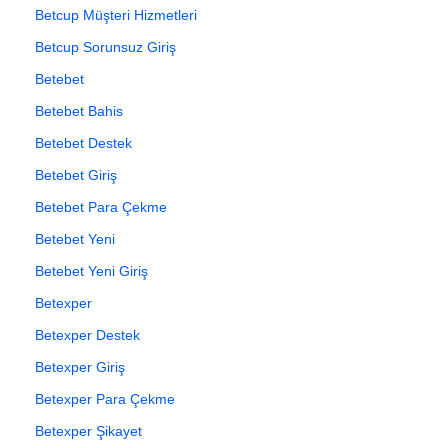
Betcup Müşteri Hizmetleri
Betcup Sorunsuz Giriş
Betebet
Betebet Bahis
Betebet Destek
Betebet Giriş
Betebet Para Çekme
Betebet Yeni
Betebet Yeni Giriş
Betexper
Betexper Destek
Betexper Giriş
Betexper Para Çekme
Betexper Şikayet