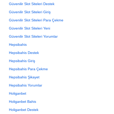
Güvenilir Slot Siteleri Destek
Güvenilir Slot Siteleri Giriş
Güvenilir Slot Siteleri Para Çekme
Güvenilir Slot Siteleri Yeni
Güvenilir Slot Siteleri Yorumlar
Hepsibahis
Hepsibahis Destek
Hepsibahis Giriş
Hepsibahis Para Çekme
Hepsibahis Şikayet
Hepsibahis Yorumlar
Holiganbet
Holiganbet Bahis
Holiganbet Destek