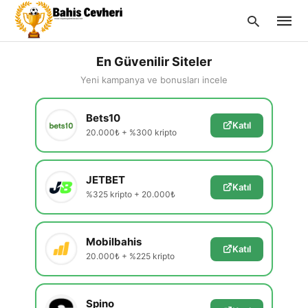
En Güvenilir Siteler
Yeni kampanya ve bonusları incele
Type
Bets10
your
Katıl
searc
20.000₺ + %300 kripto
query
and
hit
enter:
JETBET
Katıl
%325 kripto + 20.000₺
Mobilbahis
Katıl
20.000₺ + %225 kripto
Spino