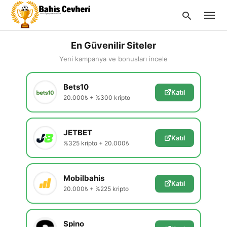
En Güvenilir Siteler
Yeni kampanya ve bonusları incele
Type
Bets10
your
Katıl
searc
20.000₺ + %300 kripto
query
and
hit
enter:
JETBET
Katıl
%325 kripto + 20.000₺
Mobilbahis
Katıl
20.000₺ + %225 kripto
Spino