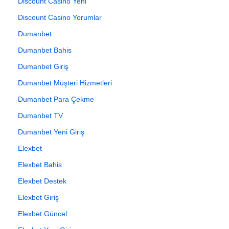
Discount Casino Yeni
Discount Casino Yorumlar
Dumanbet
Dumanbet Bahis
Dumanbet Giriş
Dumanbet Müşteri Hizmetleri
Dumanbet Para Çekme
Dumanbet TV
Dumanbet Yeni Giriş
Elexbet
Elexbet Bahis
Elexbet Destek
Elexbet Giriş
Elexbet Güncel