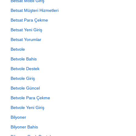
Betsat Mobil Giriş
Betsat Müşteri Hizmetleri
Betsat Para Çekme
Betsat Yeni Giriş
Betsat Yorumlar
Betvole
Betvole Bahis
Betvole Destek
Betvole Giriş
Betvole Güncel
Betvole Para Çekme
Betvole Yeni Giriş
Bilyoner
Bilyoner Bahis