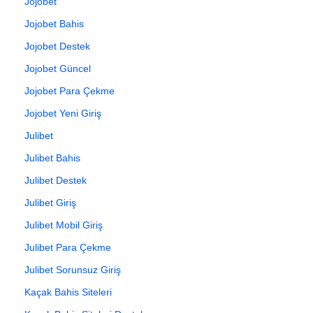
Jojobet
Jojobet Bahis
Jojobet Destek
Jojobet Güncel
Jojobet Para Çekme
Jojobet Yeni Giriş
Julibet
Julibet Bahis
Julibet Destek
Julibet Giriş
Julibet Mobil Giriş
Julibet Para Çekme
Julibet Sorunsuz Giriş
Kaçak Bahis Siteleri