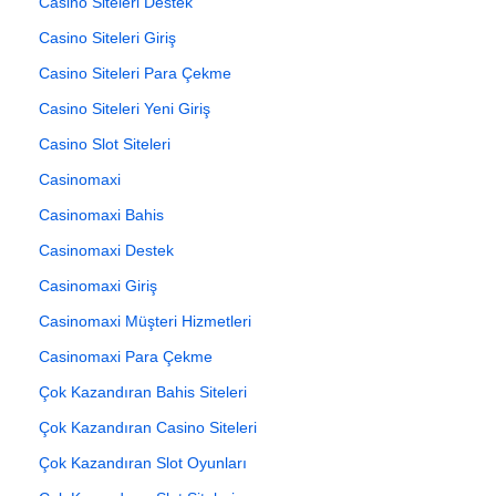
Casino Siteleri Destek
Casino Siteleri Giriş
Casino Siteleri Para Çekme
Casino Siteleri Yeni Giriş
Casino Slot Siteleri
Casinomaxi
Casinomaxi Bahis
Casinomaxi Destek
Casinomaxi Giriş
Casinomaxi Müşteri Hizmetleri
Casinomaxi Para Çekme
Çok Kazandıran Bahis Siteleri
Çok Kazandıran Casino Siteleri
Çok Kazandıran Slot Oyunları