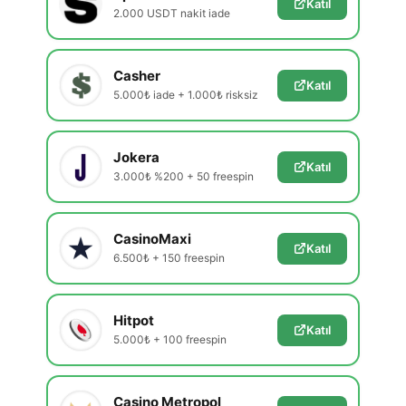
Katıl
2.000 USDT nakit iade
Casher
Katıl
5.000₺ iade + 1.000₺ risksiz
Jokera
Katıl
3.000₺ %200 + 50 freespin
CasinoMaxi
Katıl
6.500₺ + 150 freespin
Hitpot
Katıl
5.000₺ + 100 freespin
Casino Metropol