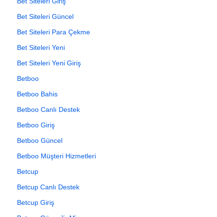
Bet Siteleri Giriş
Bet Siteleri Güncel
Bet Siteleri Para Çekme
Bet Siteleri Yeni
Bet Siteleri Yeni Giriş
Betboo
Betboo Bahis
Betboo Canlı Destek
Betboo Giriş
Betboo Güncel
Betboo Müşteri Hizmetleri
Betcup
Betcup Canlı Destek
Betcup Giriş