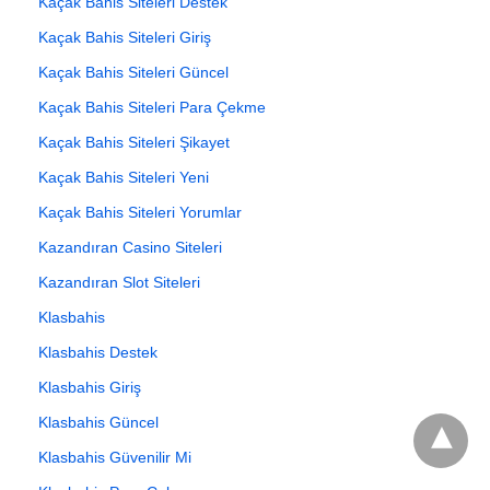
Kaçak Bahis Siteleri Destek
Kaçak Bahis Siteleri Giriş
Kaçak Bahis Siteleri Güncel
Kaçak Bahis Siteleri Para Çekme
Kaçak Bahis Siteleri Şikayet
Kaçak Bahis Siteleri Yeni
Kaçak Bahis Siteleri Yorumlar
Kazandıran Casino Siteleri
Kazandıran Slot Siteleri
Klasbahis
Klasbahis Destek
Klasbahis Giriş
Klasbahis Güncel
Klasbahis Güvenilir Mi