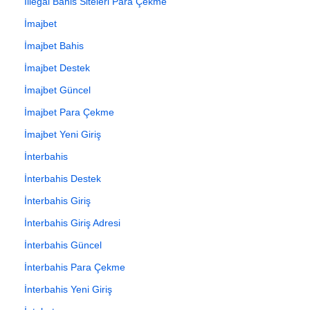
İllegal Bahis Siteleri Para Çekme
İmajbet
İmajbet Bahis
İmajbet Destek
İmajbet Güncel
İmajbet Para Çekme
İmajbet Yeni Giriş
İnterbahis
İnterbahis Destek
İnterbahis Giriş
İnterbahis Giriş Adresi
İnterbahis Güncel
İnterbahis Para Çekme
İnterbahis Yeni Giriş