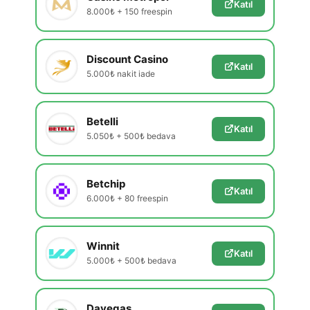
Katıl
8.000₺ + 150 freespin
Discount Casino
Katıl
5.000₺ nakit iade
Betelli
Katıl
5.050₺ + 500₺ bedava
Betchip
Katıl
6.000₺ + 80 freespin
Winnit
Katıl
5.000₺ + 500₺ bedava
Davegas