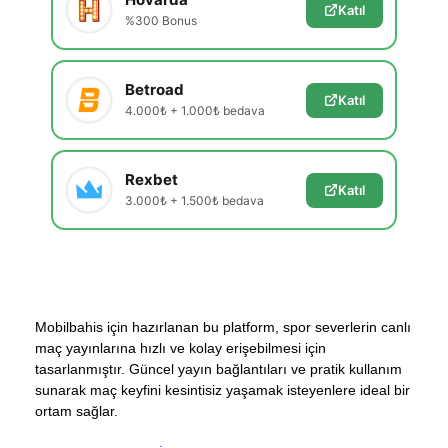
Katıl
%300 Bonus
Betroad
Katıl
4.000₺ + 1.000₺ bedava
Rexbet
Katıl
3.000₺ + 1.500₺ bedava
Mobilbahis için hazırlanan bu platform, spor severlerin canlı
maç yayınlarına hızlı ve kolay erişebilmesi için
tasarlanmıştır. Güncel yayın bağlantıları ve pratik kullanım
sunarak maç keyfini kesintisiz yaşamak isteyenlere ideal bir
ortam sağlar.