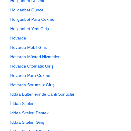
Holiganbet Destek
Holiganbet Güncel
Holiganbet Para Çekme
Holiganbet Yeni Giriş
Hovarda
Hovarda Mobil Giriş
Hovarda Müşteri Hizmetleri
Hovarda Otomatik Giriş
Hovarda Para Çekme
Hovarda Sorunsuz Giriş
İddaa Bültenlerinde Canlı Sonuçlar
İddaa Siteleri
İddaa Siteleri Destek
İddaa Siteleri Giriş