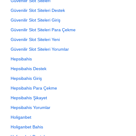
Güvenilir Slot Siteleri
Güvenilir Slot Siteleri Destek
Güvenilir Slot Siteleri Giriş
Güvenilir Slot Siteleri Para Çekme
Güvenilir Slot Siteleri Yeni
Güvenilir Slot Siteleri Yorumlar
Hepsibahis
Hepsibahis Destek
Hepsibahis Giriş
Hepsibahis Para Çekme
Hepsibahis Şikayet
Hepsibahis Yorumlar
Holiganbet
Holiganbet Bahis