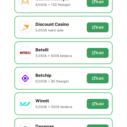
Katıl
8.000₺ + 150 freespin
Discount Casino
Katıl
5.000₺ nakit iade
Betelli
Katıl
5.050₺ + 500₺ bedava
Betchip
Katıl
6.000₺ + 80 freespin
Winnit
Katıl
5.000₺ + 500₺ bedava
Davegas