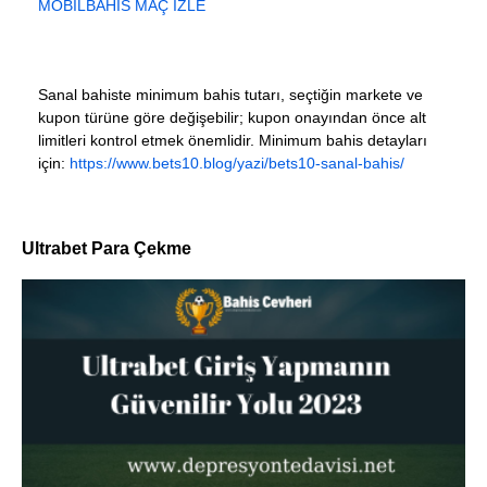
MOBILBAHIS MAÇ İZLE
Sanal bahiste minimum bahis tutarı, seçtiğin markete ve
kupon türüne göre değişebilir; kupon onayından önce alt
limitleri kontrol etmek önemlidir. Minimum bahis detayları
için:
https://www.bets10.blog/yazi/bets10-sanal-bahis/
Ultrabet Para Çekme