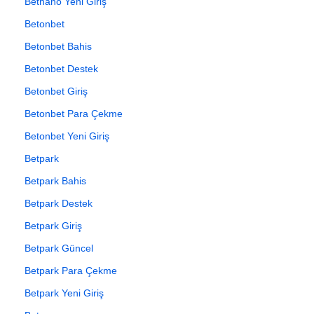
Betnano Yeni Giriş
Betonbet
Betonbet Bahis
Betonbet Destek
Betonbet Giriş
Betonbet Para Çekme
Betonbet Yeni Giriş
Betpark
Betpark Bahis
Betpark Destek
Betpark Giriş
Betpark Güncel
Betpark Para Çekme
Betpark Yeni Giriş