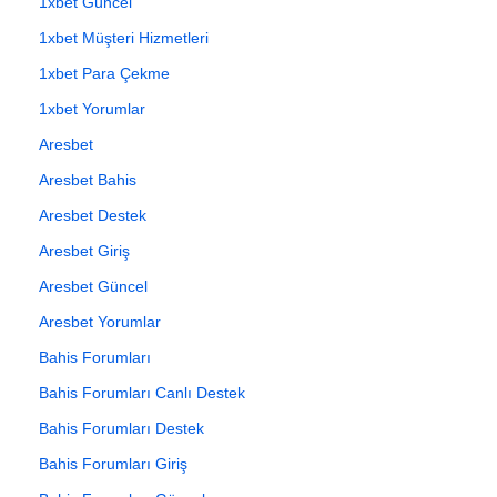
1xbet Güncel
1xbet Müşteri Hizmetleri
1xbet Para Çekme
1xbet Yorumlar
Aresbet
Aresbet Bahis
Aresbet Destek
Aresbet Giriş
Aresbet Güncel
Aresbet Yorumlar
Bahis Forumları
Bahis Forumları Canlı Destek
Bahis Forumları Destek
Bahis Forumları Giriş