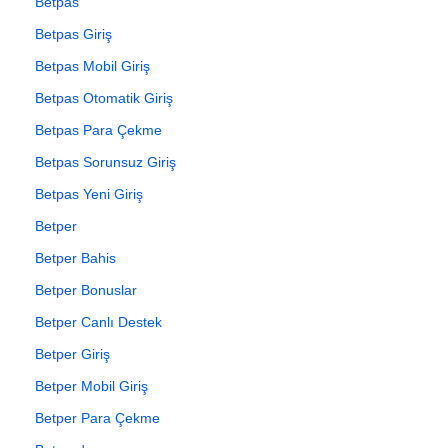
Betpas
Betpas Giriş
Betpas Mobil Giriş
Betpas Otomatik Giriş
Betpas Para Çekme
Betpas Sorunsuz Giriş
Betpas Yeni Giriş
Betper
Betper Bahis
Betper Bonuslar
Betper Canlı Destek
Betper Giriş
Betper Mobil Giriş
Betper Para Çekme