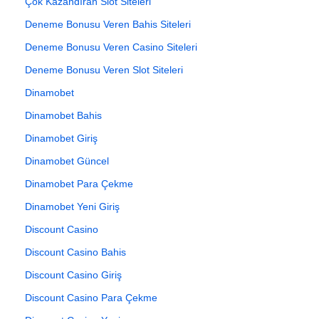
Çok Kazandıran Slot Siteleri
Deneme Bonusu Veren Bahis Siteleri
Deneme Bonusu Veren Casino Siteleri
Deneme Bonusu Veren Slot Siteleri
Dinamobet
Dinamobet Bahis
Dinamobet Giriş
Dinamobet Güncel
Dinamobet Para Çekme
Dinamobet Yeni Giriş
Discount Casino
Discount Casino Bahis
Discount Casino Giriş
Discount Casino Para Çekme