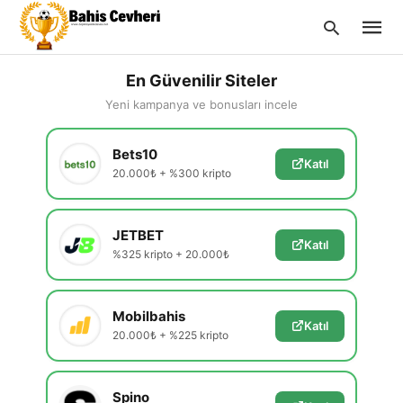
En Güvenilir Siteler
Yeni kampanya ve bonusları incele
Type
Bets10
your
Katıl
searc
20.000₺ + %300 kripto
query
and
hit
enter:
JETBET
Katıl
%325 kripto + 20.000₺
Mobilbahis
Katıl
20.000₺ + %225 kripto
Spino