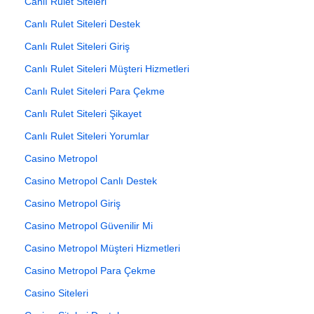
Canlı Rulet Siteleri
Canlı Rulet Siteleri Destek
Canlı Rulet Siteleri Giriş
Canlı Rulet Siteleri Müşteri Hizmetleri
Canlı Rulet Siteleri Para Çekme
Canlı Rulet Siteleri Şikayet
Canlı Rulet Siteleri Yorumlar
Casino Metropol
Casino Metropol Canlı Destek
Casino Metropol Giriş
Casino Metropol Güvenilir Mi
Casino Metropol Müşteri Hizmetleri
Casino Metropol Para Çekme
Casino Siteleri