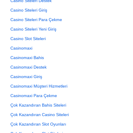
Casino Siteleri Destek
Casino Siteleri Giriş
Casino Siteleri Para Çekme
Casino Siteleri Yeni Giriş
Casino Slot Siteleri
Casinomaxi
Casinomaxi Bahis
Casinomaxi Destek
Casinomaxi Giriş
Casinomaxi Müşteri Hizmetleri
Casinomaxi Para Çekme
Çok Kazandıran Bahis Siteleri
Çok Kazandıran Casino Siteleri
Çok Kazandıran Slot Oyunları