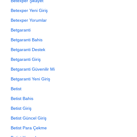
Betexper Şikayet
Betexper Yeni Giriş
Betexper Yorumlar
Betgaranti
Betgaranti Bahis
Betgaranti Destek
Betgaranti Giriş
Betgaranti Güvenilir Mi
Betgaranti Yeni Giriş
Betist
Betist Bahis
Betist Giriş
Betist Güncel Giriş
Betist Para Çekme