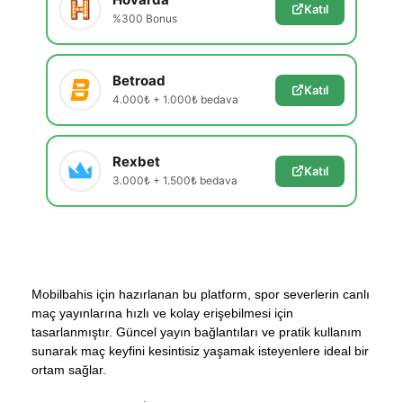
Katıl
%300 Bonus
Betroad
Katıl
4.000₺ + 1.000₺ bedava
Rexbet
Katıl
3.000₺ + 1.500₺ bedava
Mobilbahis için hazırlanan bu platform, spor severlerin canlı
maç yayınlarına hızlı ve kolay erişebilmesi için
tasarlanmıştır. Güncel yayın bağlantıları ve pratik kullanım
sunarak maç keyfini kesintisiz yaşamak isteyenlere ideal bir
ortam sağlar.