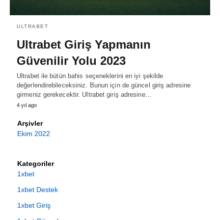
ULTRABET
Ultrabet Giriş Yapmanın
Güvenilir Yolu 2023
Ultrabet ile bütün bahis seçeneklerini en iyi şekilde
değerlendirebileceksiniz. Bunun için de güncel giriş adresine
girmeniz gerekecektir. Ultrabet giriş adresine…
4 yıl ago
Arşivler
Ekim 2022
Kategoriler
1xbet
1xbet Destek
1xbet Giriş