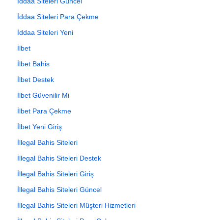
İddaa Siteleri Güncel
İddaa Siteleri Para Çekme
İddaa Siteleri Yeni
İlbet
İlbet Bahis
İlbet Destek
İlbet Güvenilir Mi
İlbet Para Çekme
İlbet Yeni Giriş
İllegal Bahis Siteleri
İllegal Bahis Siteleri Destek
İllegal Bahis Siteleri Giriş
İllegal Bahis Siteleri Güncel
İllegal Bahis Siteleri Müşteri Hizmetleri