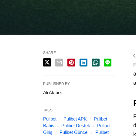
SHARE
O
P
a
a
PUBLISHED BY
Ali Aktürk
TAGS:
P
Pulibet
Pulibet APK
Pulibet
d
Bahis
Pulibet Destek
Pulibet
Giriş
Pulibet Güncel
Pulibet
k