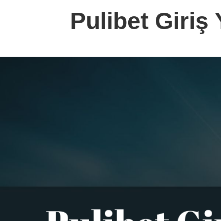
Pulibet Giriş