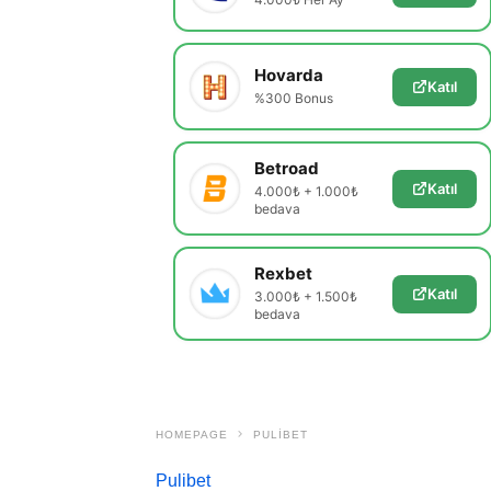
Hovarda
Katıl
%300 Bonus
Betroad
Katıl
4.000₺ + 1.000₺
bedava
Rexbet
Katıl
3.000₺ + 1.500₺
bedava
HOMEPAGE
PULIBET
Pulibet