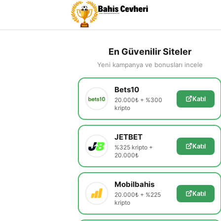
En Güvenilir Siteler
Yeni kampanya ve bonusları incele
Bets10
Katıl
20.000₺ + %300
kripto
JETBET
Katıl
%325 kripto +
20.000₺
Mobilbahis
Katıl
20.000₺ + %225
kripto