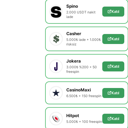
Spino
Katıl
2.000 USDT nakit
iade
Casher
Katıl
5.000₺ iade + 1.000₺
risksiz
Jokera
Katıl
3.000₺ %200 + 50
freespin
CasinoMaxi
Katıl
6.500₺ + 150 freespin
Hitpot
Katıl
5.000₺ + 100 freespin