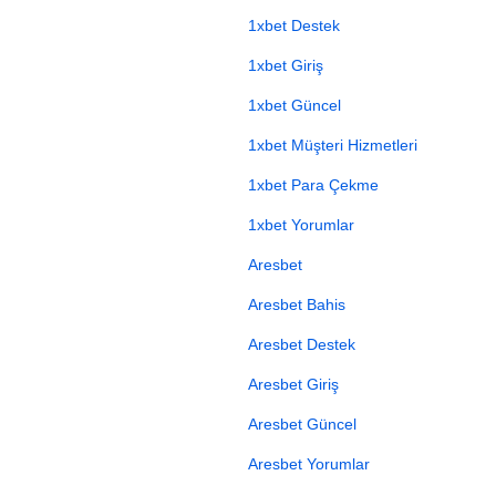
1xbet Destek
1xbet Giriş
1xbet Güncel
1xbet Müşteri Hizmetleri
1xbet Para Çekme
1xbet Yorumlar
Aresbet
Aresbet Bahis
Aresbet Destek
Aresbet Giriş
Aresbet Güncel
Aresbet Yorumlar