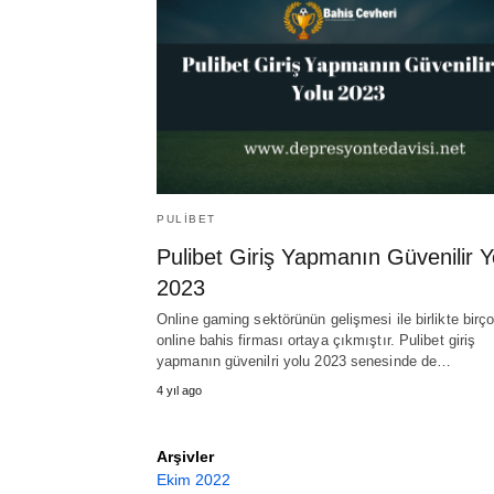
PULIBET
Pulibet Giriş Yapmanın Güvenilir Y
2023
Online gaming sektörünün gelişmesi ile birlikte birç
online bahis firması ortaya çıkmıştır. Pulibet giriş
yapmanın güvenilri yolu 2023 senesinde de…
4 yıl ago
Arşivler
Ekim 2022