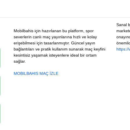
Sanal b
Mobilbahis için hazırlanan bu platform, spor
markete
severlerin canlı maç yayınlarına hızlı ve kolay
onayınd
erişebilmesi için tasarlanmıştır. Güncel yayın
önemlid
bağlantıları ve pratik kullanım sunarak maç keyfini
https:/
kesintisiz yaşamak isteyenlere ideal bir ortam
sağlar.
MOBILBAHIS MAÇ İZLE