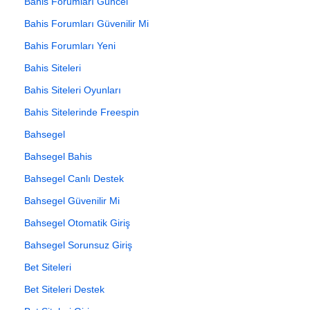
Bahis Forumları Güncel
Bahis Forumları Güvenilir Mi
Bahis Forumları Yeni
Bahis Siteleri
Bahis Siteleri Oyunları
Bahis Sitelerinde Freespin
Bahsegel
Bahsegel Bahis
Bahsegel Canlı Destek
Bahsegel Güvenilir Mi
Bahsegel Otomatik Giriş
Bahsegel Sorunsuz Giriş
Bet Siteleri
Bet Siteleri Destek