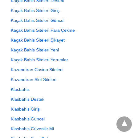
Kaçak Bahis Siteleri Destek
Kaçak Bahis Siteleri Giriş
Kaçak Bahis Siteleri Güncel
Kaçak Bahis Siteleri Para Çekme
Kaçak Bahis Siteleri Şikayet
Kaçak Bahis Siteleri Yeni
Kaçak Bahis Siteleri Yorumlar
Kazandıran Casino Siteleri
Kazandıran Slot Siteleri
Klasbahis
Klasbahis Destek
Klasbahis Giriş
Klasbahis Güncel
Klasbahis Güvenilir Mi