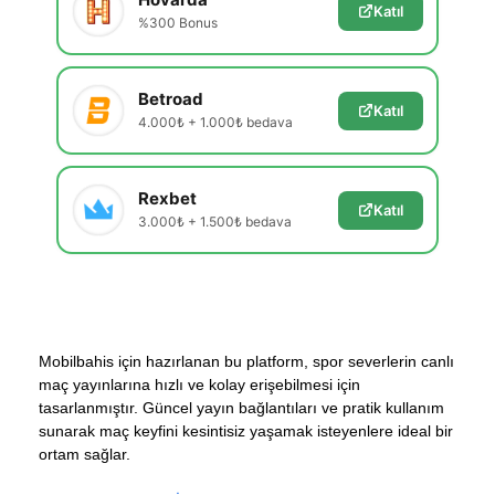
Katıl
%300 Bonus
Betroad
Katıl
4.000₺ + 1.000₺ bedava
Rexbet
Katıl
3.000₺ + 1.500₺ bedava
Mobilbahis için hazırlanan bu platform, spor severlerin canlı
maç yayınlarına hızlı ve kolay erişebilmesi için
tasarlanmıştır. Güncel yayın bağlantıları ve pratik kullanım
sunarak maç keyfini kesintisiz yaşamak isteyenlere ideal bir
ortam sağlar.