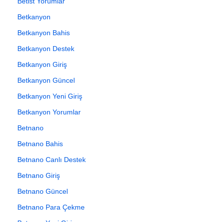
Betist Yorumlar
Betkanyon
Betkanyon Bahis
Betkanyon Destek
Betkanyon Giriş
Betkanyon Güncel
Betkanyon Yeni Giriş
Betkanyon Yorumlar
Betnano
Betnano Bahis
Betnano Canlı Destek
Betnano Giriş
Betnano Güncel
Betnano Para Çekme