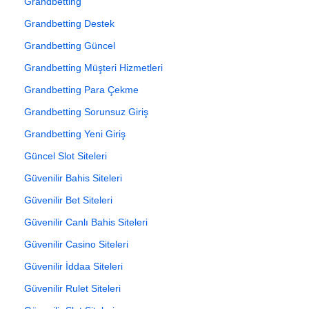
Grandbetting
Grandbetting Destek
Grandbetting Güncel
Grandbetting Müşteri Hizmetleri
Grandbetting Para Çekme
Grandbetting Sorunsuz Giriş
Grandbetting Yeni Giriş
Güncel Slot Siteleri
Güvenilir Bahis Siteleri
Güvenilir Bet Siteleri
Güvenilir Canlı Bahis Siteleri
Güvenilir Casino Siteleri
Güvenilir İddaa Siteleri
Güvenilir Rulet Siteleri