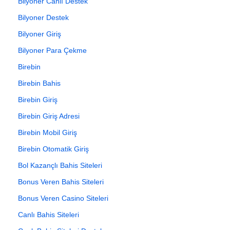
Bilyoner Canlı Destek
Bilyoner Destek
Bilyoner Giriş
Bilyoner Para Çekme
Birebin
Birebin Bahis
Birebin Giriş
Birebin Giriş Adresi
Birebin Mobil Giriş
Birebin Otomatik Giriş
Bol Kazançlı Bahis Siteleri
Bonus Veren Bahis Siteleri
Bonus Veren Casino Siteleri
Canlı Bahis Siteleri