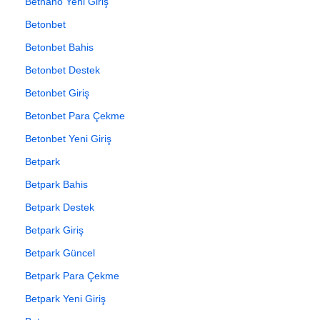
Betnano Yeni Giriş
Betonbet
Betonbet Bahis
Betonbet Destek
Betonbet Giriş
Betonbet Para Çekme
Betonbet Yeni Giriş
Betpark
Betpark Bahis
Betpark Destek
Betpark Giriş
Betpark Güncel
Betpark Para Çekme
Betpark Yeni Giriş