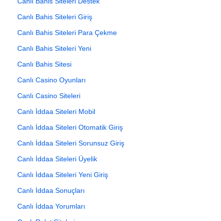
Canlı Bahis Siteleri Destek
Canlı Bahis Siteleri Giriş
Canlı Bahis Siteleri Para Çekme
Canlı Bahis Siteleri Yeni
Canlı Bahis Sitesi
Canlı Casino Oyunları
Canlı Casino Siteleri
Canlı İddaa Siteleri Mobil
Canlı İddaa Siteleri Otomatik Giriş
Canlı İddaa Siteleri Sorunsuz Giriş
Canlı İddaa Siteleri Üyelik
Canlı İddaa Siteleri Yeni Giriş
Canlı İddaa Sonuçları
Canlı İddaa Yorumları