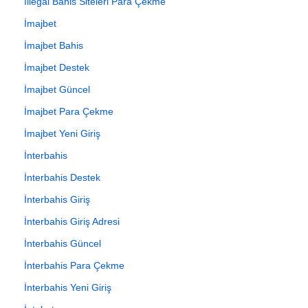
İllegal Bahis Siteleri Para Çekme
İmajbet
İmajbet Bahis
İmajbet Destek
İmajbet Güncel
İmajbet Para Çekme
İmajbet Yeni Giriş
İnterbahis
İnterbahis Destek
İnterbahis Giriş
İnterbahis Giriş Adresi
İnterbahis Güncel
İnterbahis Para Çekme
İnterbahis Yeni Giriş