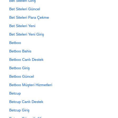
Bet Siteleri Giriş
Bet Siteleri Güncel
Bet Siteleri Para Çekme
Bet Siteleri Yeni
Bet Siteleri Yeni Giriş
Betboo
Betboo Bahis
Betboo Canlı Destek
Betboo Giriş
Betboo Güncel
Betboo Müşteri Hizmetleri
Betcup
Betcup Canlı Destek
Betcup Giriş