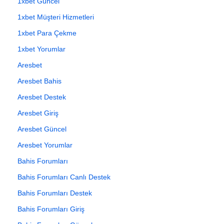
1xbet Güncel
1xbet Müşteri Hizmetleri
1xbet Para Çekme
1xbet Yorumlar
Aresbet
Aresbet Bahis
Aresbet Destek
Aresbet Giriş
Aresbet Güncel
Aresbet Yorumlar
Bahis Forumları
Bahis Forumları Canlı Destek
Bahis Forumları Destek
Bahis Forumları Giriş