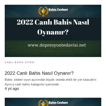
CANLI BAHIS SITESI
2022 Canlı Bahis Nasıl Oynanır?
Bahis siteleri oyun açısından büyük oranda etkili bir yer tutacaktır.
Ayrıca canlı bahis kategorisi içerisinde…
4 yıl ago