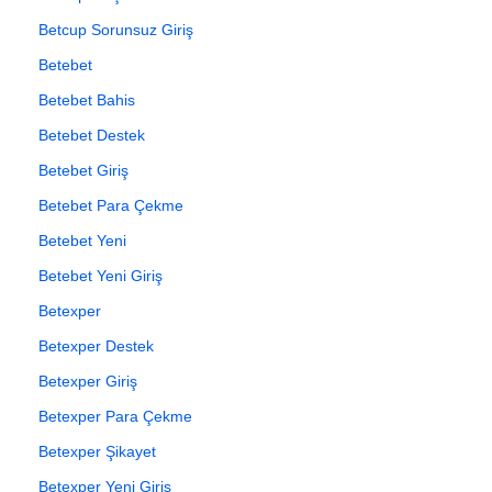
Betcup Sorunsuz Giriş
Betebet
Betebet Bahis
Betebet Destek
Betebet Giriş
Betebet Para Çekme
Betebet Yeni
Betebet Yeni Giriş
Betexper
Betexper Destek
Betexper Giriş
Betexper Para Çekme
Betexper Şikayet
Betexper Yeni Giriş