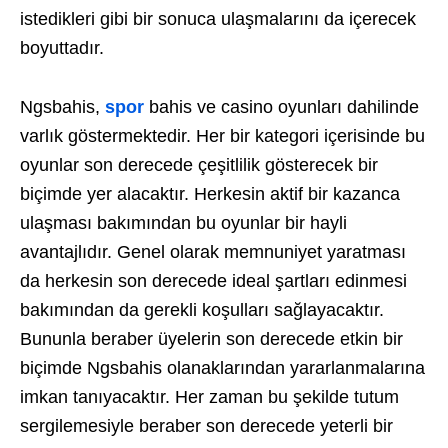
istedikleri gibi bir sonuca ulaşmalarını da içerecek
boyuttadır.
Ngsbahis,
spor
bahis ve casino oyunları dahilinde
varlık göstermektedir. Her bir kategori içerisinde bu
oyunlar son derecede çeşitlilik gösterecek bir
biçimde yer alacaktır. Herkesin aktif bir kazanca
ulaşması bakımından bu oyunlar bir hayli
avantajlıdır. Genel olarak memnuniyet yaratması
da herkesin son derecede ideal şartları edinmesi
bakımından da gerekli koşulları sağlayacaktır.
Bununla beraber üyelerin son derecede etkin bir
biçimde Ngsbahis olanaklarından yararlanmalarına
imkan tanıyacaktır. Her zaman bu şekilde tutum
sergilemesiyle beraber son derecede yeterli bir