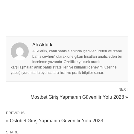
Ali Aktürk
Ali Aktürk, canlı bahis alanında içerikler üreten ve “canlı
bahis cevheri” olarak öne çıkan fırsatları analiz eden bir
inceleme yazarıdır. Özellikle yüksek oranlı
karşılaşmalar, anlık bahis stratejileri ve kullanıcı deneyimi üzerine
yaptığı yorumlarla oyunculara hızlı ve pratik bilgiler sunar.
NEXT
Mostbet Giriş Yapmanın Güvenilir Yolu 2023 »
PREVIOUS
« Oslobet Giriş Yapmanın Güvenilir Yolu 2023
SHARE