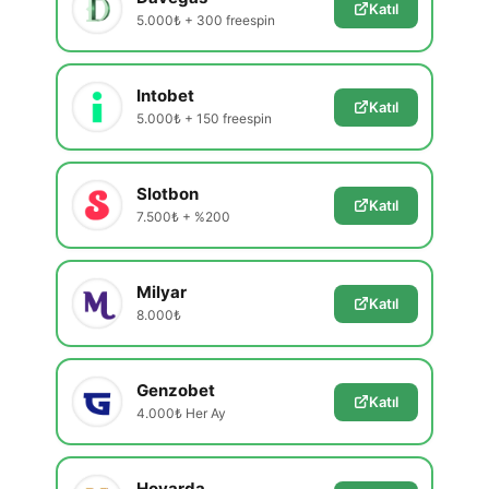
Katıl
5.000₺ + 300 freespin
Intobet
Katıl
5.000₺ + 150 freespin
Slotbon
Katıl
7.500₺ + %200
Milyar
Katıl
8.000₺
Genzobet
Katıl
4.000₺ Her Ay
Hovarda