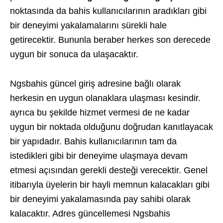
noktasında da bahis kullanıcılarının aradıkları gibi
bir deneyimi yakalamalarını sürekli hale
getirecektir. Bununla beraber herkes son derecede
uygun bir sonuca da ulaşacaktır.
Ngsbahis güncel giriş adresine bağlı olarak
herkesin en uygun olanaklara ulaşması kesindir.
ayrıca bu şekilde hizmet vermesi de ne kadar
uygun bir noktada olduğunu doğrudan kanıtlayacak
bir yapıdadır. Bahis kullanıcılarının tam da
istedikleri gibi bir deneyime ulaşmaya devam
etmesi açısından gerekli desteği verecektir. Genel
itibarıyla üyelerin bir hayli memnun kalacakları gibi
bir deneyimi yakalamasında pay sahibi olarak
kalacaktır. Adres güncellemesi Ngsbahis