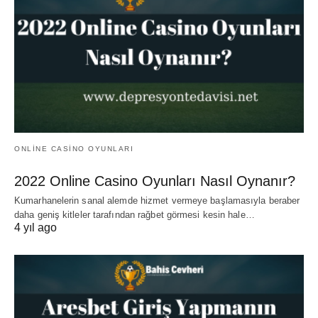
ONLINE CASINO OYUNLARI
2022 Online Casino Oyunları Nasıl Oynanır?
Kumarhanelerin sanal alemde hizmet vermeye başlamasıyla beraber
daha geniş kitleler tarafından rağbet görmesi kesin hale…
4 yıl ago