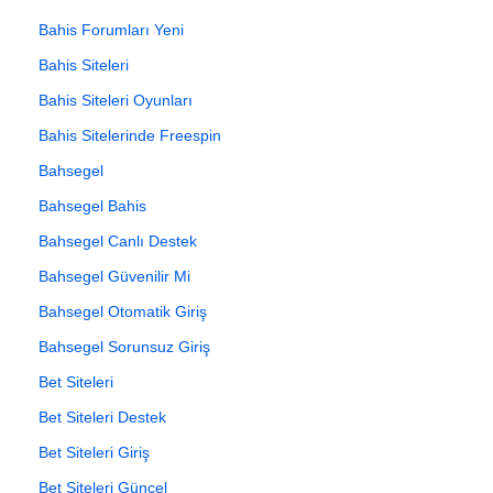
Bahis Forumları Yeni
Bahis Siteleri
Bahis Siteleri Oyunları
Bahis Sitelerinde Freespin
Bahsegel
Bahsegel Bahis
Bahsegel Canlı Destek
Bahsegel Güvenilir Mi
Bahsegel Otomatik Giriş
Bahsegel Sorunsuz Giriş
Bet Siteleri
Bet Siteleri Destek
Bet Siteleri Giriş
Bet Siteleri Güncel