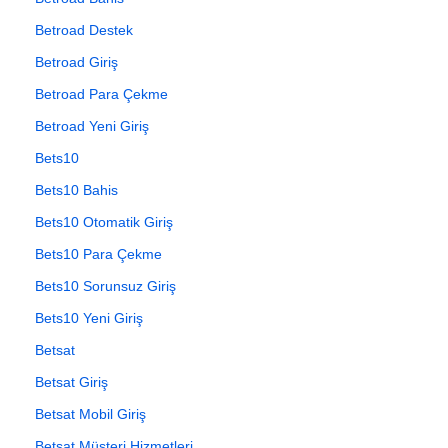
Betroad Destek
Betroad Giriş
Betroad Para Çekme
Betroad Yeni Giriş
Bets10
Bets10 Bahis
Bets10 Otomatik Giriş
Bets10 Para Çekme
Bets10 Sorunsuz Giriş
Bets10 Yeni Giriş
Betsat
Betsat Giriş
Betsat Mobil Giriş
Betsat Müşteri Hizmetleri