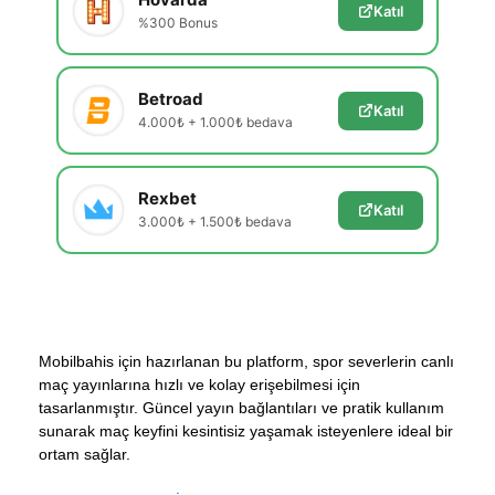
Katıl
%300 Bonus
Betroad
Katıl
4.000₺ + 1.000₺ bedava
Rexbet
Katıl
3.000₺ + 1.500₺ bedava
Mobilbahis için hazırlanan bu platform, spor severlerin canlı
maç yayınlarına hızlı ve kolay erişebilmesi için
tasarlanmıştır. Güncel yayın bağlantıları ve pratik kullanım
sunarak maç keyfini kesintisiz yaşamak isteyenlere ideal bir
ortam sağlar.