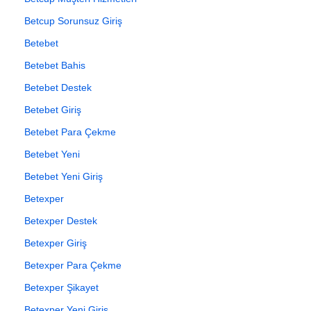
Betcup Sorunsuz Giriş
Betebet
Betebet Bahis
Betebet Destek
Betebet Giriş
Betebet Para Çekme
Betebet Yeni
Betebet Yeni Giriş
Betexper
Betexper Destek
Betexper Giriş
Betexper Para Çekme
Betexper Şikayet
Betexper Yeni Giriş