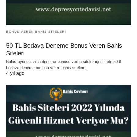
BONUS VEREN BAHIS SITELERI
50 TL Bedava Deneme Bonus Veren Bahis
Siteleri
Bahis oyuncularına deneme bonusu veren siteler içerisinde 50 tl
bedava deneme bonusu veren bahis siteleri…
4 yıl ago