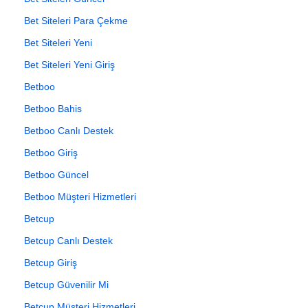
Bet Siteleri Para Çekme
Bet Siteleri Yeni
Bet Siteleri Yeni Giriş
Betboo
Betboo Bahis
Betboo Canlı Destek
Betboo Giriş
Betboo Güncel
Betboo Müşteri Hizmetleri
Betcup
Betcup Canlı Destek
Betcup Giriş
Betcup Güvenilir Mi
Betcup Müşteri Hizmetleri