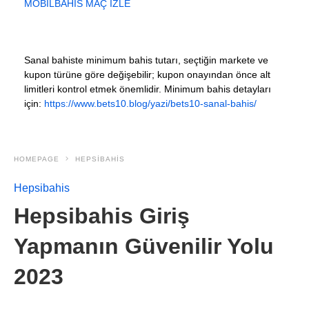
MOBILBAHIS MAÇ İZLE
Sanal bahiste minimum bahis tutarı, seçtiğin markete ve
kupon türüne göre değişebilir; kupon onayından önce alt
limitleri kontrol etmek önemlidir. Minimum bahis detayları
için:
https://www.bets10.blog/yazi/bets10-sanal-bahis/
HOMEPAGE
HEPSIBAHIS
Hepsibahis
Hepsibahis Giriş
Yapmanın Güvenilir Yolu
2023