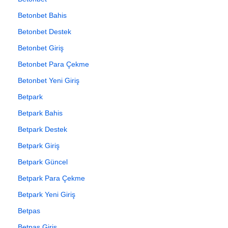
Betonbet Bahis
Betonbet Destek
Betonbet Giriş
Betonbet Para Çekme
Betonbet Yeni Giriş
Betpark
Betpark Bahis
Betpark Destek
Betpark Giriş
Betpark Güncel
Betpark Para Çekme
Betpark Yeni Giriş
Betpas
Betpas Giriş