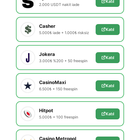
Katıl
2.000 USDT nakit iade
Casher
Katıl
5.000₺ iade + 1.000₺ risksiz
Jokera
Katıl
3.000₺ %200 + 50 freespin
CasinoMaxi
Katıl
6.500₺ + 150 freespin
Hitpot
Katıl
5.000₺ + 100 freespin
Casino Metropol