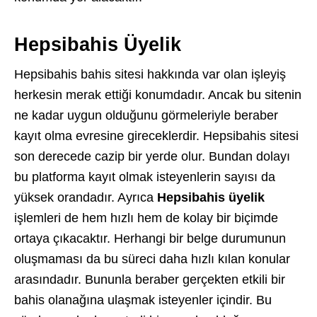
Hepsibahis Üyelik
Hepsibahis bahis sitesi hakkında var olan işleyiş
herkesin merak ettiği konumdadır. Ancak bu sitenin
ne kadar uygun olduğunu görmeleriyle beraber
kayıt olma evresine gireceklerdir. Hepsibahis sitesi
son derecede cazip bir yerde olur. Bundan dolayı
bu platforma kayıt olmak isteyenlerin sayısı da
yüksek orandadır. Ayrıca
Hepsibahis üyelik
işlemleri de hem hızlı hem de kolay bir biçimde
ortaya çıkacaktır. Herhangi bir belge durumunun
oluşmaması da bu süreci daha hızlı kılan konular
arasındadır. Bununla beraber gerçekten etkili bir
bahis olanağına ulaşmak isteyenler içindir. Bu