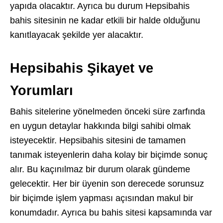
yapıda olacaktır. Ayrıca bu durum Hepsibahis
bahis sitesinin ne kadar etkili bir halde olduğunu
kanıtlayacak şekilde yer alacaktır.
Hepsibahis Şikayet ve
Yorumları
Bahis sitelerine yönelmeden önceki süre zarfında
en uygun detaylar hakkında bilgi sahibi olmak
isteyecektir. Hepsibahis sitesini de tamamen
tanımak isteyenlerin daha kolay bir biçimde sonuç
alır. Bu kaçınılmaz bir durum olarak gündeme
gelecektir. Her bir üyenin son derecede sorunsuz
bir biçimde işlem yapması açısından makul bir
konumdadır. Ayrıca bu bahis sitesi kapsamında var