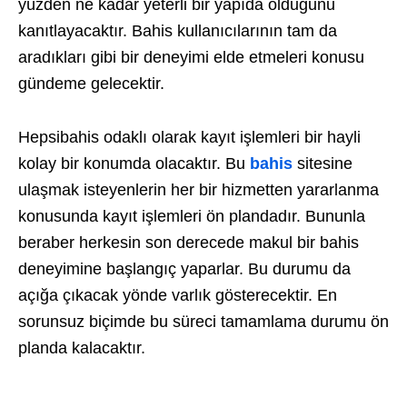
yüzden ne kadar yeterli bir yapıda olduğunu
kanıtlayacaktır. Bahis kullanıcılarının tam da
aradıkları gibi bir deneyimi elde etmeleri konusu
gündeme gelecektir.
Hepsibahis odaklı olarak kayıt işlemleri bir hayli
kolay bir konumda olacaktır. Bu
bahis
sitesine
ulaşmak isteyenlerin her bir hizmetten yararlanma
konusunda kayıt işlemleri ön plandadır. Bununla
beraber herkesin son derecede makul bir bahis
deneyimine başlangıç yaparlar. Bu durumu da
açığa çıkacak yönde varlık gösterecektir. En
sorunsuz biçimde bu süreci tamamlama durumu ön
planda kalacaktır.