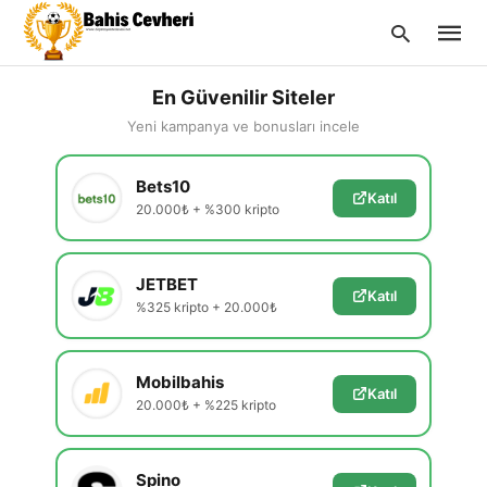
En Güvenilir Siteler
Yeni kampanya ve bonusları incele
Type
Bets10
your
Katıl
searc
20.000₺ + %300 kripto
query
and
hit
enter:
JETBET
Katıl
%325 kripto + 20.000₺
Mobilbahis
Katıl
20.000₺ + %225 kripto
Spino