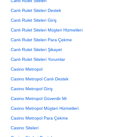
Canlı Rulet Siteleri
Canlı Rulet Siteleri Destek
Canlı Rulet Siteleri Giriş
Canlı Rulet Siteleri Müşteri Hizmetleri
Canlı Rulet Siteleri Para Çekme
Canlı Rulet Siteleri Şikayet
Canlı Rulet Siteleri Yorumlar
Casino Metropol
Casino Metropol Canlı Destek
Casino Metropol Giriş
Casino Metropol Güvenilir Mi
Casino Metropol Müşteri Hizmetleri
Casino Metropol Para Çekme
Casino Siteleri