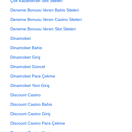
Çok Kazandıran Slot Siteleri
Deneme Bonusu Veren Bahis Siteleri
Deneme Bonusu Veren Casino Siteleri
Deneme Bonusu Veren Slot Siteleri
Dinamobet
Dinamobet Bahis
Dinamobet Giriş
Dinamobet Güncel
Dinamobet Para Çekme
Dinamobet Yeni Giriş
Discount Casino
Discount Casino Bahis
Discount Casino Giriş
Discount Casino Para Çekme