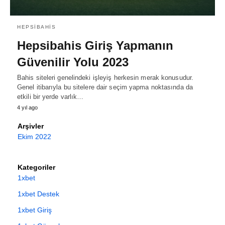
HEPSIBAHIS
Hepsibahis Giriş Yapmanın
Güvenilir Yolu 2023
Bahis siteleri genelindeki işleyiş herkesin merak konusudur.
Genel itibarıyla bu sitelere dair seçim yapma noktasında da
etkili bir yerde varlık…
4 yıl ago
Arşivler
Ekim 2022
Kategoriler
1xbet
1xbet Destek
1xbet Giriş