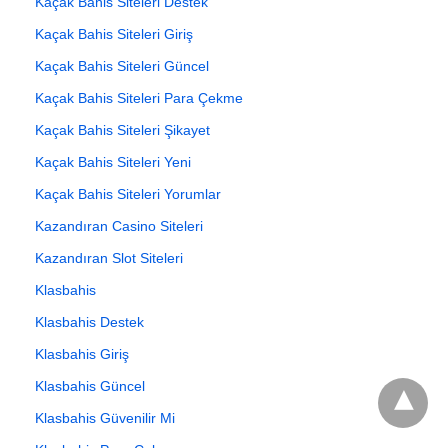
Kaçak Bahis Siteleri Destek
Kaçak Bahis Siteleri Giriş
Kaçak Bahis Siteleri Güncel
Kaçak Bahis Siteleri Para Çekme
Kaçak Bahis Siteleri Şikayet
Kaçak Bahis Siteleri Yeni
Kaçak Bahis Siteleri Yorumlar
Kazandıran Casino Siteleri
Kazandıran Slot Siteleri
Klasbahis
Klasbahis Destek
Klasbahis Giriş
Klasbahis Güncel
Klasbahis Güvenilir Mi