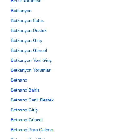
Betist Yorumlar
Betkanyon
Betkanyon Bahis
Betkanyon Destek
Betkanyon Giriş
Betkanyon Güncel
Betkanyon Yeni Giriş
Betkanyon Yorumlar
Betnano
Betnano Bahis
Betnano Canlı Destek
Betnano Giriş
Betnano Güncel
Betnano Para Çekme