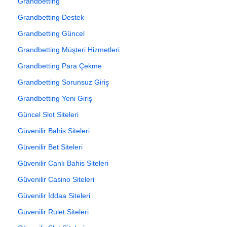
Grandbetting
Grandbetting Destek
Grandbetting Güncel
Grandbetting Müşteri Hizmetleri
Grandbetting Para Çekme
Grandbetting Sorunsuz Giriş
Grandbetting Yeni Giriş
Güncel Slot Siteleri
Güvenilir Bahis Siteleri
Güvenilir Bet Siteleri
Güvenilir Canlı Bahis Siteleri
Güvenilir Casino Siteleri
Güvenilir İddaa Siteleri
Güvenilir Rulet Siteleri