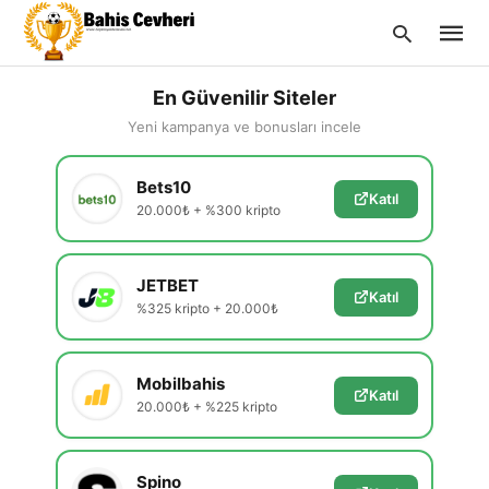
En Güvenilir Siteler
Yeni kampanya ve bonusları incele
Type
Bets10
your
Katıl
searc
20.000₺ + %300 kripto
query
and
hit
enter:
JETBET
Katıl
%325 kripto + 20.000₺
Mobilbahis
Katıl
20.000₺ + %225 kripto
Spino