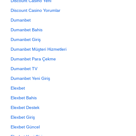
Discount Casino Yeni
Discount Casino Yorumlar
Dumanbet
Dumanbet Bahis
Dumanbet Giriş
Dumanbet Müşteri Hizmetleri
Dumanbet Para Çekme
Dumanbet TV
Dumanbet Yeni Giriş
Elexbet
Elexbet Bahis
Elexbet Destek
Elexbet Giriş
Elexbet Güncel