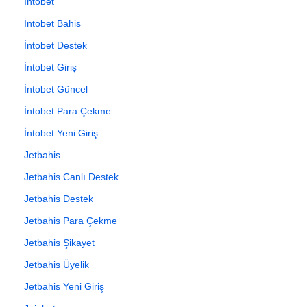
İntobet
İntobet Bahis
İntobet Destek
İntobet Giriş
İntobet Güncel
İntobet Para Çekme
İntobet Yeni Giriş
Jetbahis
Jetbahis Canlı Destek
Jetbahis Destek
Jetbahis Para Çekme
Jetbahis Şikayet
Jetbahis Üyelik
Jetbahis Yeni Giriş