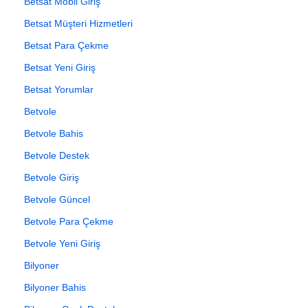
Betsat Mobil Giriş
Betsat Müşteri Hizmetleri
Betsat Para Çekme
Betsat Yeni Giriş
Betsat Yorumlar
Betvole
Betvole Bahis
Betvole Destek
Betvole Giriş
Betvole Güncel
Betvole Para Çekme
Betvole Yeni Giriş
Bilyoner
Bilyoner Bahis