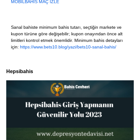
MOBILBAHIS MAÇ İZLE
Sanal bahiste minimum bahis tutarı, seçtiğin markete ve
kupon türüne göre değişebilir; kupon onayından önce alt
limitleri kontrol etmek önemlidir. Minimum bahis detayları
için:
https://www.bets10.blog/yazi/bets10-sanal-bahis/
Hepsibahis