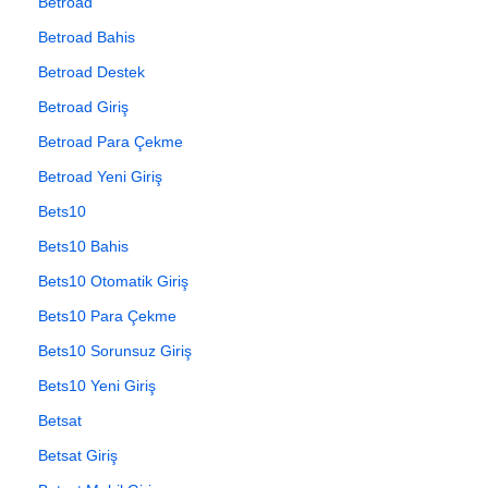
Betroad
Betroad Bahis
Betroad Destek
Betroad Giriş
Betroad Para Çekme
Betroad Yeni Giriş
Bets10
Bets10 Bahis
Bets10 Otomatik Giriş
Bets10 Para Çekme
Bets10 Sorunsuz Giriş
Bets10 Yeni Giriş
Betsat
Betsat Giriş