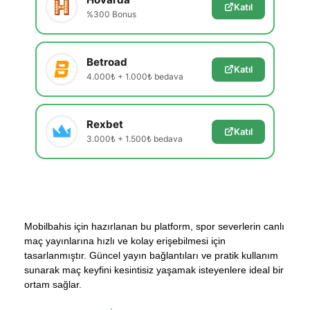
Katıl
%300 Bonus
Betroad
Katıl
4.000₺ + 1.000₺ bedava
Rexbet
Katıl
3.000₺ + 1.500₺ bedava
Mobilbahis için hazırlanan bu platform, spor severlerin canlı
maç yayınlarına hızlı ve kolay erişebilmesi için
tasarlanmıştır. Güncel yayın bağlantıları ve pratik kullanım
sunarak maç keyfini kesintisiz yaşamak isteyenlere ideal bir
ortam sağlar.