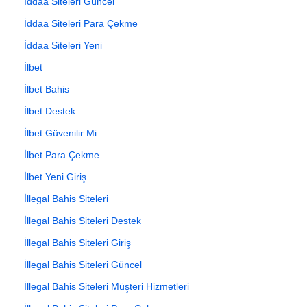
İddaa Siteleri Güncel
İddaa Siteleri Para Çekme
İddaa Siteleri Yeni
İlbet
İlbet Bahis
İlbet Destek
İlbet Güvenilir Mi
İlbet Para Çekme
İlbet Yeni Giriş
İllegal Bahis Siteleri
İllegal Bahis Siteleri Destek
İllegal Bahis Siteleri Giriş
İllegal Bahis Siteleri Güncel
İllegal Bahis Siteleri Müşteri Hizmetleri