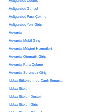
Holiganbet Destek
Holiganbet Güncel
Holiganbet Para Çekme
Holiganbet Yeni Giriş
Hovarda
Hovarda Mobil Giriş
Hovarda Müşteri Hizmetleri
Hovarda Otomatik Giriş
Hovarda Para Çekme
Hovarda Sorunsuz Giriş
İddaa Bültenlerinde Canlı Sonuçlar
İddaa Siteleri
İddaa Siteleri Destek
İddaa Siteleri Giriş