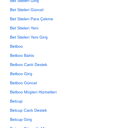
Bet Siteleri Giriş
Bet Siteleri Güncel
Bet Siteleri Para Çekme
Bet Siteleri Yeni
Bet Siteleri Yeni Giriş
Betboo
Betboo Bahis
Betboo Canlı Destek
Betboo Giriş
Betboo Güncel
Betboo Müşteri Hizmetleri
Betcup
Betcup Canlı Destek
Betcup Giriş