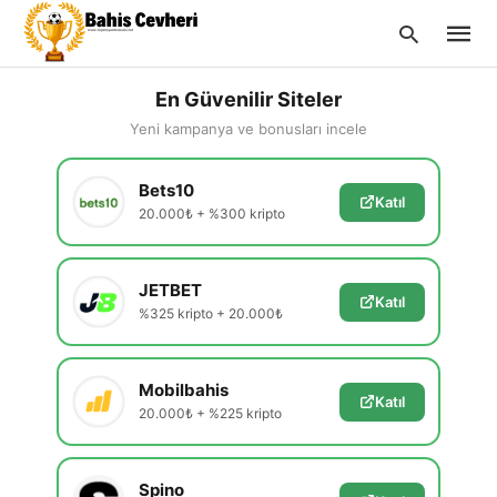
En Güvenilir Siteler
Yeni kampanya ve bonusları incele
Type
Bets10
your
Katıl
searc
20.000₺ + %300 kripto
query
and
hit
enter:
JETBET
Katıl
%325 kripto + 20.000₺
Mobilbahis
Katıl
20.000₺ + %225 kripto
Spino