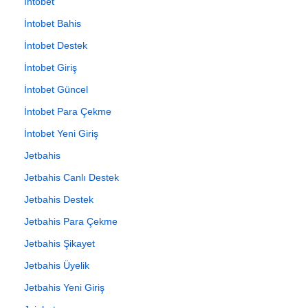
İntobet
İntobet Bahis
İntobet Destek
İntobet Giriş
İntobet Güncel
İntobet Para Çekme
İntobet Yeni Giriş
Jetbahis
Jetbahis Canlı Destek
Jetbahis Destek
Jetbahis Para Çekme
Jetbahis Şikayet
Jetbahis Üyelik
Jetbahis Yeni Giriş