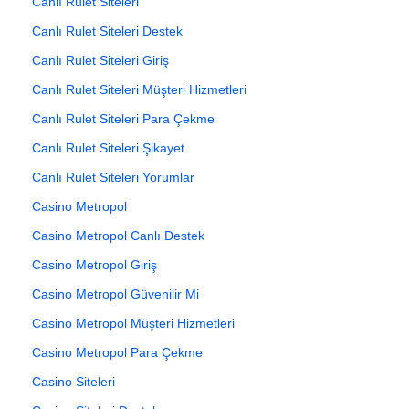
Canlı Rulet Siteleri
Canlı Rulet Siteleri Destek
Canlı Rulet Siteleri Giriş
Canlı Rulet Siteleri Müşteri Hizmetleri
Canlı Rulet Siteleri Para Çekme
Canlı Rulet Siteleri Şikayet
Canlı Rulet Siteleri Yorumlar
Casino Metropol
Casino Metropol Canlı Destek
Casino Metropol Giriş
Casino Metropol Güvenilir Mi
Casino Metropol Müşteri Hizmetleri
Casino Metropol Para Çekme
Casino Siteleri