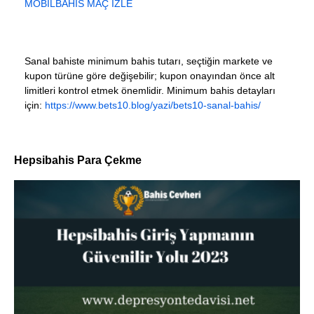
MOBILBAHIS MAÇ İZLE
Sanal bahiste minimum bahis tutarı, seçtiğin markete ve
kupon türüne göre değişebilir; kupon onayından önce alt
limitleri kontrol etmek önemlidir. Minimum bahis detayları
için:
https://www.bets10.blog/yazi/bets10-sanal-bahis/
Hepsibahis Para Çekme