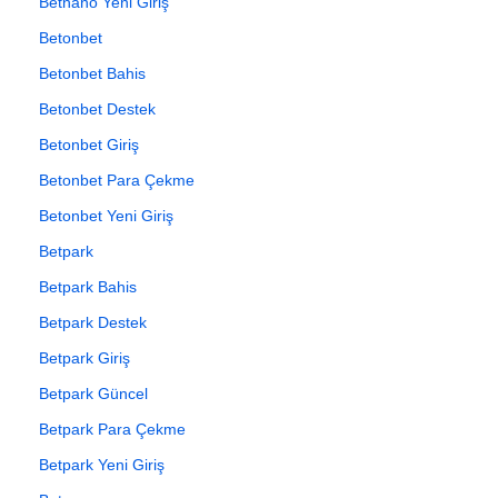
Betnano Yeni Giriş
Betonbet
Betonbet Bahis
Betonbet Destek
Betonbet Giriş
Betonbet Para Çekme
Betonbet Yeni Giriş
Betpark
Betpark Bahis
Betpark Destek
Betpark Giriş
Betpark Güncel
Betpark Para Çekme
Betpark Yeni Giriş