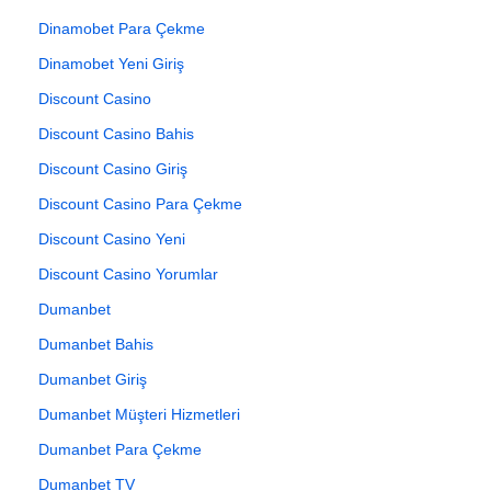
Dinamobet Para Çekme
Dinamobet Yeni Giriş
Discount Casino
Discount Casino Bahis
Discount Casino Giriş
Discount Casino Para Çekme
Discount Casino Yeni
Discount Casino Yorumlar
Dumanbet
Dumanbet Bahis
Dumanbet Giriş
Dumanbet Müşteri Hizmetleri
Dumanbet Para Çekme
Dumanbet TV