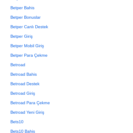
Betper Bahis
Betper Bonuslar
Betper Canlı Destek
Betper Giriş
Betper Mobil Giriş
Betper Para Çekme
Betroad
Betroad Bahis
Betroad Destek
Betroad Giriş
Betroad Para Çekme
Betroad Yeni Giriş
Bets10
Bets10 Bahis