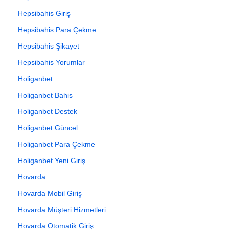
Hepsibahis Giriş
Hepsibahis Para Çekme
Hepsibahis Şikayet
Hepsibahis Yorumlar
Holiganbet
Holiganbet Bahis
Holiganbet Destek
Holiganbet Güncel
Holiganbet Para Çekme
Holiganbet Yeni Giriş
Hovarda
Hovarda Mobil Giriş
Hovarda Müşteri Hizmetleri
Hovarda Otomatik Giriş