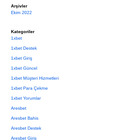
Arşivler
Ekim 2022
Kategoriler
1xbet
1xbet Destek
1xbet Giriş
1xbet Güncel
1xbet Müşteri Hizmetleri
1xbet Para Çekme
1xbet Yorumlar
Aresbet
Aresbet Bahis
Aresbet Destek
Aresbet Giriş