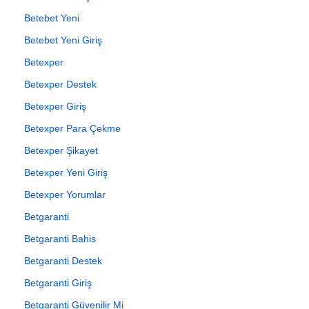
Betebet Yeni
Betebet Yeni Giriş
Betexper
Betexper Destek
Betexper Giriş
Betexper Para Çekme
Betexper Şikayet
Betexper Yeni Giriş
Betexper Yorumlar
Betgaranti
Betgaranti Bahis
Betgaranti Destek
Betgaranti Giriş
Betgaranti Güvenilir Mi