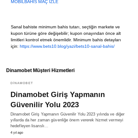
MOBILBAHIS MAÇ İZLE
Sanal bahiste minimum bahis tutarı, seçtiğin markete ve
kupon türüne göre değişebilir; kupon onayından önce alt
limitleri kontrol etmek önemlidir. Minimum bahis detayları
için:
https://www.bets10.blog/yazi/bets10-sanal-bahis/
Dinamobet Müşteri Hizmetleri
DINAMOBET
Dinamobet Giriş Yapmanın
Güvenilir Yolu 2023
Dinamobet Giriş Yapmanın Güvenilir Yolu 2023 yılında ve diğer
yıllarda da her zaman güvenliğe önem vererek hizmet vermeyi
hedefleyen lisanslı…
4 yıl ago