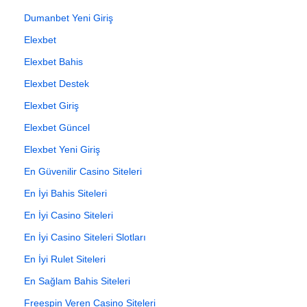
Dumanbet Yeni Giriş
Elexbet
Elexbet Bahis
Elexbet Destek
Elexbet Giriş
Elexbet Güncel
Elexbet Yeni Giriş
En Güvenilir Casino Siteleri
En İyi Bahis Siteleri
En İyi Casino Siteleri
En İyi Casino Siteleri Slotları
En İyi Rulet Siteleri
En Sağlam Bahis Siteleri
Freespin Veren Casino Siteleri