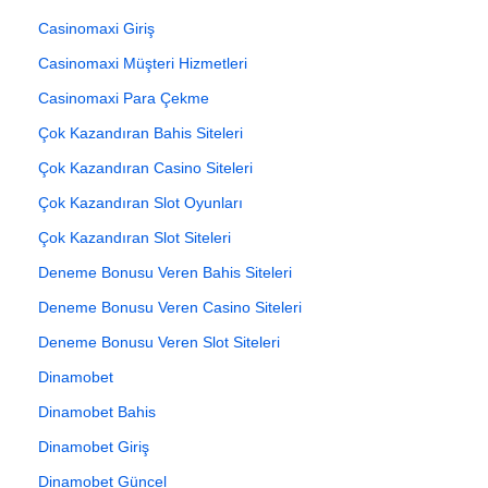
Casinomaxi Giriş
Casinomaxi Müşteri Hizmetleri
Casinomaxi Para Çekme
Çok Kazandıran Bahis Siteleri
Çok Kazandıran Casino Siteleri
Çok Kazandıran Slot Oyunları
Çok Kazandıran Slot Siteleri
Deneme Bonusu Veren Bahis Siteleri
Deneme Bonusu Veren Casino Siteleri
Deneme Bonusu Veren Slot Siteleri
Dinamobet
Dinamobet Bahis
Dinamobet Giriş
Dinamobet Güncel