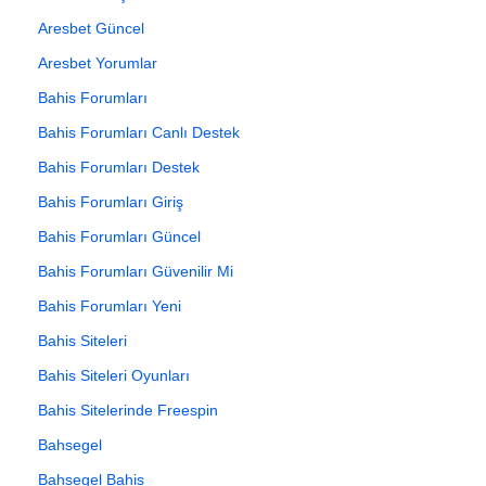
Aresbet Güncel
Aresbet Yorumlar
Bahis Forumları
Bahis Forumları Canlı Destek
Bahis Forumları Destek
Bahis Forumları Giriş
Bahis Forumları Güncel
Bahis Forumları Güvenilir Mi
Bahis Forumları Yeni
Bahis Siteleri
Bahis Siteleri Oyunları
Bahis Sitelerinde Freespin
Bahsegel
Bahsegel Bahis