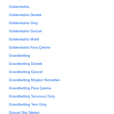
Goldenbahis
Goldenbahis Destek
Goldenbahis Giriş
Goldenbahis Güncel
Goldenbahis Mobil
Goldenbahis Para Çekme
Grandbetting
Grandbetting Destek
Grandbetting Güncel
Grandbetting Müşteri Hizmetleri
Grandbetting Para Çekme
Grandbetting Sorunsuz Giriş
Grandbetting Yeni Giriş
Güncel Slot Siteleri