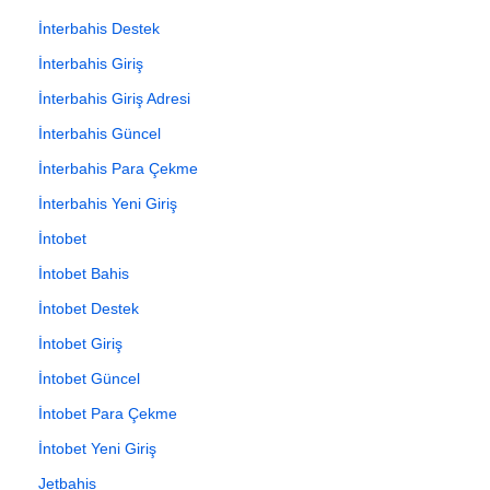
İnterbahis Destek
İnterbahis Giriş
İnterbahis Giriş Adresi
İnterbahis Güncel
İnterbahis Para Çekme
İnterbahis Yeni Giriş
İntobet
İntobet Bahis
İntobet Destek
İntobet Giriş
İntobet Güncel
İntobet Para Çekme
İntobet Yeni Giriş
Jetbahis