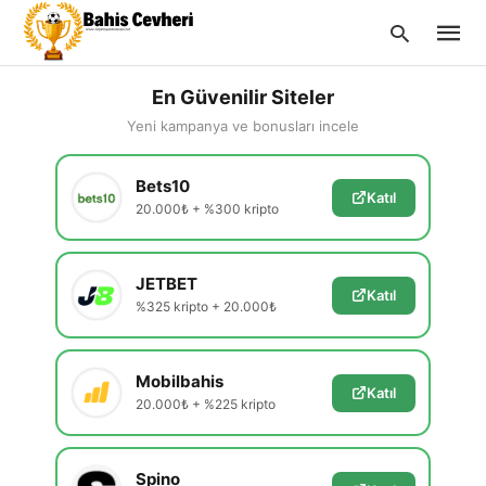
En Güvenilir Siteler
Yeni kampanya ve bonusları incele
Type
Bets10
your
Katıl
searc
20.000₺ + %300 kripto
query
and
hit
enter:
JETBET
Katıl
%325 kripto + 20.000₺
Mobilbahis
Katıl
20.000₺ + %225 kripto
Spino