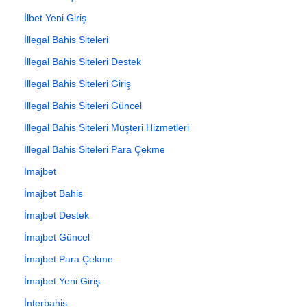
İlbet Yeni Giriş
İllegal Bahis Siteleri
İllegal Bahis Siteleri Destek
İllegal Bahis Siteleri Giriş
İllegal Bahis Siteleri Güncel
İllegal Bahis Siteleri Müşteri Hizmetleri
İllegal Bahis Siteleri Para Çekme
İmajbet
İmajbet Bahis
İmajbet Destek
İmajbet Güncel
İmajbet Para Çekme
İmajbet Yeni Giriş
İnterbahis