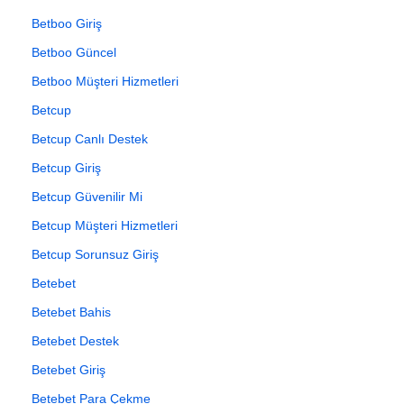
Betboo Giriş
Betboo Güncel
Betboo Müşteri Hizmetleri
Betcup
Betcup Canlı Destek
Betcup Giriş
Betcup Güvenilir Mi
Betcup Müşteri Hizmetleri
Betcup Sorunsuz Giriş
Betebet
Betebet Bahis
Betebet Destek
Betebet Giriş
Betebet Para Çekme