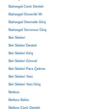
Bahsegel Canlı Destek
Bahsegel Güvenilir Mi
Bahsegel Otomatik Giriş
Bahsegel Sorunsuz Giriş
Bet Siteleri
Bet Siteleri Destek
Bet Siteleri Giriş
Bet Siteleri Güncel
Bet Siteleri Para Çekme
Bet Siteleri Yeni
Bet Siteleri Yeni Giriş
Betboo
Betboo Bahis
Betboo Canlı Destek