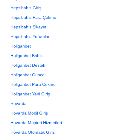
Hepsibahis Giriş
Hepsibahis Para Çekme
Hepsibahis Şikayet
Hepsibahis Yorumlar
Holiganbet
Holiganbet Bahis
Holiganbet Destek
Holiganbet Güncel
Holiganbet Para Çekme
Holiganbet Yeni Giriş
Hovarda
Hovarda Mobil Giriş
Hovarda Müşteri Hizmetleri
Hovarda Otomatik Giriş