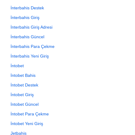
İnterbahis Destek
İnterbahis Giriş
İnterbahis Giriş Adresi
İnterbahis Güncel
İnterbahis Para Çekme
İnterbahis Yeni Giriş
İntobet
İntobet Bahis
İntobet Destek
İntobet Giriş
İntobet Güncel
İntobet Para Çekme
İntobet Yeni Giriş
Jetbahis