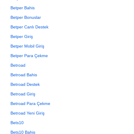
Betper Bahis
Betper Bonuslar
Betper Canlı Destek
Betper Giriş
Betper Mobil Giriş
Betper Para Çekme
Betroad
Betroad Bahis
Betroad Destek
Betroad Giriş
Betroad Para Çekme
Betroad Yeni Giriş
Bets10
Bets10 Bahis