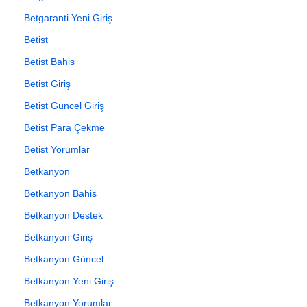
Betgaranti Yeni Giriş
Betist
Betist Bahis
Betist Giriş
Betist Güncel Giriş
Betist Para Çekme
Betist Yorumlar
Betkanyon
Betkanyon Bahis
Betkanyon Destek
Betkanyon Giriş
Betkanyon Güncel
Betkanyon Yeni Giriş
Betkanyon Yorumlar