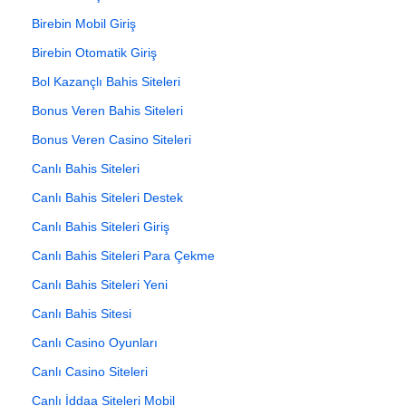
Birebin Mobil Giriş
Birebin Otomatik Giriş
Bol Kazançlı Bahis Siteleri
Bonus Veren Bahis Siteleri
Bonus Veren Casino Siteleri
Canlı Bahis Siteleri
Canlı Bahis Siteleri Destek
Canlı Bahis Siteleri Giriş
Canlı Bahis Siteleri Para Çekme
Canlı Bahis Siteleri Yeni
Canlı Bahis Sitesi
Canlı Casino Oyunları
Canlı Casino Siteleri
Canlı İddaa Siteleri Mobil