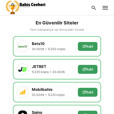
En Güvenilir Siteler
Yeni kampanya ve bonusları incele
Type
Bets10
your
Katıl
searc
20.000₺ + %300 kripto
query
and
hit
enter:
JETBET
Katıl
%325 kripto + 20.000₺
Mobilbahis
Katıl
20.000₺ + %225 kripto
Spino