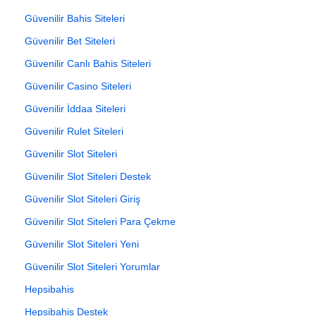
Güvenilir Bahis Siteleri
Güvenilir Bet Siteleri
Güvenilir Canlı Bahis Siteleri
Güvenilir Casino Siteleri
Güvenilir İddaa Siteleri
Güvenilir Rulet Siteleri
Güvenilir Slot Siteleri
Güvenilir Slot Siteleri Destek
Güvenilir Slot Siteleri Giriş
Güvenilir Slot Siteleri Para Çekme
Güvenilir Slot Siteleri Yeni
Güvenilir Slot Siteleri Yorumlar
Hepsibahis
Hepsibahis Destek