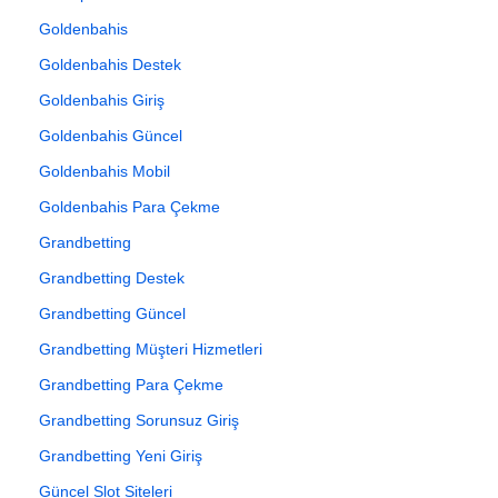
Goldenbahis
Goldenbahis Destek
Goldenbahis Giriş
Goldenbahis Güncel
Goldenbahis Mobil
Goldenbahis Para Çekme
Grandbetting
Grandbetting Destek
Grandbetting Güncel
Grandbetting Müşteri Hizmetleri
Grandbetting Para Çekme
Grandbetting Sorunsuz Giriş
Grandbetting Yeni Giriş
Güncel Slot Siteleri