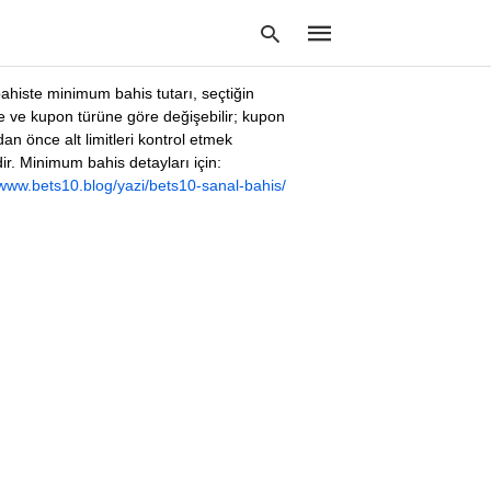
ahiste minimum bahis tutarı, seçtiğin
 ve kupon türüne göre değişebilir; kupon
an önce alt limitleri kontrol etmek
ir. Minimum bahis detayları için:
Type
/www.bets10.blog/yazi/bets10-sanal-bahis/
your
search
query
and
hit
enter: