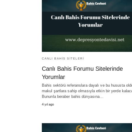
CANLI BAHIS SITELERI
Canlı Bahis Forumu Sitelerinde
Yorumlar
Bahis sektörü referanslara dayalı ve bu hususta ol
makul şartlara sahip olmasıyla etkin bir yerde kalaca
Bununla beraber bahis dünyasına…
4 yıl ago