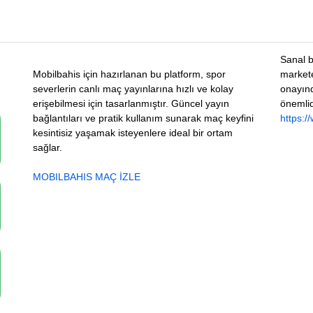
Sanal b
Mobilbahis için hazırlanan bu platform, spor
markete
severlerin canlı maç yayınlarına hızlı ve kolay
onayınd
erişebilmesi için tasarlanmıştır. Güncel yayın
önemlid
bağlantıları ve pratik kullanım sunarak maç keyfini
https:/
kesintisiz yaşamak isteyenlere ideal bir ortam
sağlar.
MOBILBAHIS MAÇ İZLE