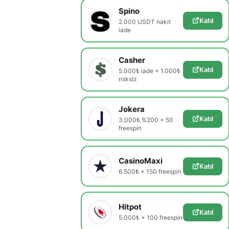
Spino
Katıl
2.000 USDT nakit
iade
Casher
Katıl
5.000₺ iade + 1.000₺
risksiz
Jokera
Katıl
3.000₺ %200 + 50
freespin
CasinoMaxi
Katıl
6.500₺ + 150 freespin
Hitpot
Katıl
5.000₺ + 100 freespin