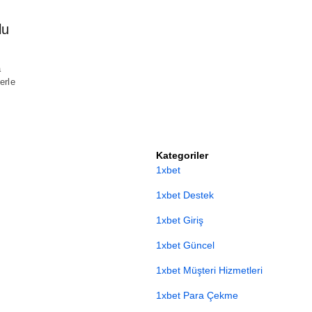
lu
a
erle
Kategoriler
1xbet
1xbet Destek
1xbet Giriş
1xbet Güncel
1xbet Müşteri Hizmetleri
1xbet Para Çekme