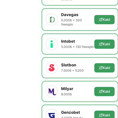
Davegas
Katıl
5.000₺ + 300
freespin
Intobet
Katıl
5.000₺ + 150 freespin
Slotbon
Katıl
7.500₺ + %200
Milyar
Katıl
8.000₺
Genzobet
Katıl
4.000₺ Her Ay