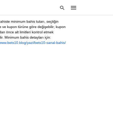
ahiste minimum bahis tutarı, seçtiğin
 ve kupon türüne göre değişebilir; kupon
an önce alt limitleri kontrol etmek
ir. Minimum bahis detayları için:
Type
/www.bets10.blog/yazi/bets10-sanal-bahis/
your
search
query
and
hit
enter: