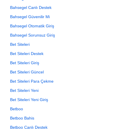
Bahsegel Canlı Destek
Bahsegel Güvenilir Mi
Bahsegel Otomatik Giriş
Bahsegel Sorunsuz Giriş
Bet Siteleri
Bet Siteleri Destek
Bet Siteleri Giriş
Bet Siteleri Güncel
Bet Siteleri Para Çekme
Bet Siteleri Yeni
Bet Siteleri Yeni Giriş
Betboo
Betboo Bahis
Betboo Canlı Destek