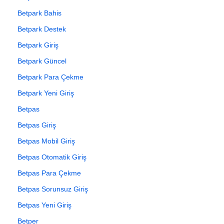
Betpark Bahis
Betpark Destek
Betpark Giriş
Betpark Güncel
Betpark Para Çekme
Betpark Yeni Giriş
Betpas
Betpas Giriş
Betpas Mobil Giriş
Betpas Otomatik Giriş
Betpas Para Çekme
Betpas Sorunsuz Giriş
Betpas Yeni Giriş
Betper