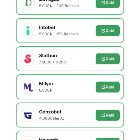
Katıl
5.000₺ + 300 freespin
Intobet
Katıl
5.000₺ + 150 freespin
Slotbon
Katıl
7.500₺ + %200
Milyar
Katıl
8.000₺
Genzobet
Katıl
4.000₺ Her Ay
Hovarda