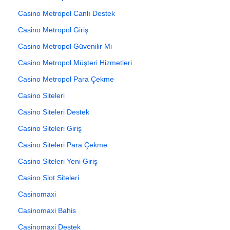
Casino Metropol Canlı Destek
Casino Metropol Giriş
Casino Metropol Güvenilir Mi
Casino Metropol Müşteri Hizmetleri
Casino Metropol Para Çekme
Casino Siteleri
Casino Siteleri Destek
Casino Siteleri Giriş
Casino Siteleri Para Çekme
Casino Siteleri Yeni Giriş
Casino Slot Siteleri
Casinomaxi
Casinomaxi Bahis
Casinomaxi Destek