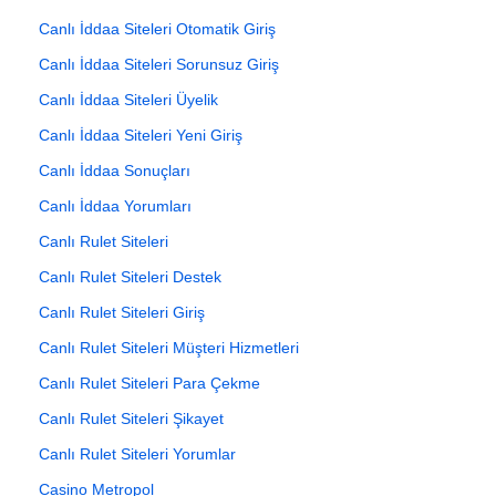
Canlı İddaa Siteleri Otomatik Giriş
Canlı İddaa Siteleri Sorunsuz Giriş
Canlı İddaa Siteleri Üyelik
Canlı İddaa Siteleri Yeni Giriş
Canlı İddaa Sonuçları
Canlı İddaa Yorumları
Canlı Rulet Siteleri
Canlı Rulet Siteleri Destek
Canlı Rulet Siteleri Giriş
Canlı Rulet Siteleri Müşteri Hizmetleri
Canlı Rulet Siteleri Para Çekme
Canlı Rulet Siteleri Şikayet
Canlı Rulet Siteleri Yorumlar
Casino Metropol