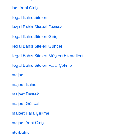
İlbet Yeni Giriş
İllegal Bahis Siteleri
İllegal Bahis Siteleri Destek
İllegal Bahis Siteleri Giriş
İllegal Bahis Siteleri Güncel
İllegal Bahis Siteleri Müşteri Hizmetleri
İllegal Bahis Siteleri Para Çekme
İmajbet
İmajbet Bahis
İmajbet Destek
İmajbet Güncel
İmajbet Para Çekme
İmajbet Yeni Giriş
İnterbahis