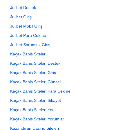
Julibet Destek
Julibet Giriş
Julibet Mobil Giriş
Julibet Para Çekme
Julibet Sorunsuz Giriş
Kaçak Bahis Siteleri
Kaçak Bahis Siteleri Destek
Kaçak Bahis Siteleri Giriş
Kaçak Bahis Siteleri Güncel
Kaçak Bahis Siteleri Para Çekme
Kaçak Bahis Siteleri Şikayet
Kaçak Bahis Siteleri Yeni
Kaçak Bahis Siteleri Yorumlar
Kazandıran Casino Siteleri