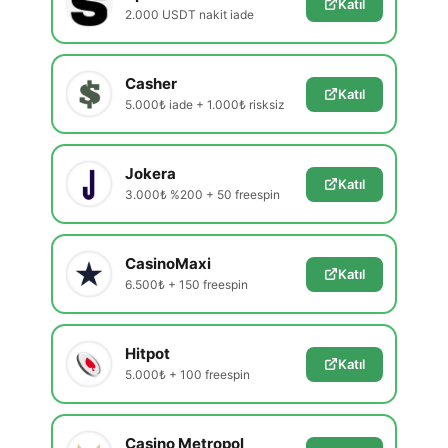
Katıl
2.000 USDT nakit iade
Casher
Katıl
5.000₺ iade + 1.000₺ risksiz
Jokera
Katıl
3.000₺ %200 + 50 freespin
CasinoMaxi
Katıl
6.500₺ + 150 freespin
Hitpot
Katıl
5.000₺ + 100 freespin
Casino Metropol