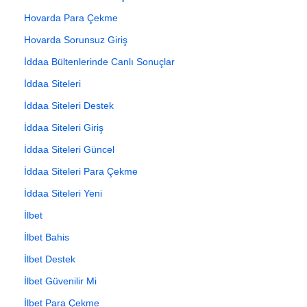
Hovarda Para Çekme
Hovarda Sorunsuz Giriş
İddaa Bültenlerinde Canlı Sonuçlar
İddaa Siteleri
İddaa Siteleri Destek
İddaa Siteleri Giriş
İddaa Siteleri Güncel
İddaa Siteleri Para Çekme
İddaa Siteleri Yeni
İlbet
İlbet Bahis
İlbet Destek
İlbet Güvenilir Mi
İlbet Para Çekme