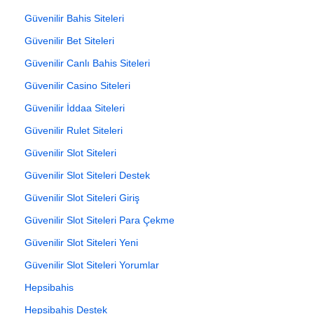
Güvenilir Bahis Siteleri
Güvenilir Bet Siteleri
Güvenilir Canlı Bahis Siteleri
Güvenilir Casino Siteleri
Güvenilir İddaa Siteleri
Güvenilir Rulet Siteleri
Güvenilir Slot Siteleri
Güvenilir Slot Siteleri Destek
Güvenilir Slot Siteleri Giriş
Güvenilir Slot Siteleri Para Çekme
Güvenilir Slot Siteleri Yeni
Güvenilir Slot Siteleri Yorumlar
Hepsibahis
Hepsibahis Destek