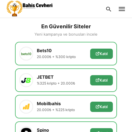
En Güvenilir Siteler
Yeni kampanya ve bonusları incele
Type
Bets10
your
Katıl
searc
20.000₺ + %300 kripto
query
and
hit
enter:
JETBET
Katıl
%325 kripto + 20.000₺
Mobilbahis
Katıl
20.000₺ + %225 kripto
Spino