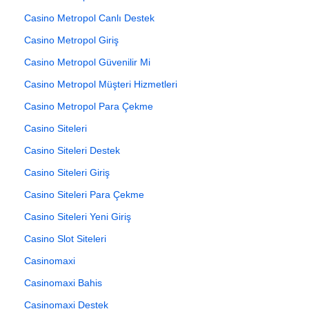
Casino Metropol Canlı Destek
Casino Metropol Giriş
Casino Metropol Güvenilir Mi
Casino Metropol Müşteri Hizmetleri
Casino Metropol Para Çekme
Casino Siteleri
Casino Siteleri Destek
Casino Siteleri Giriş
Casino Siteleri Para Çekme
Casino Siteleri Yeni Giriş
Casino Slot Siteleri
Casinomaxi
Casinomaxi Bahis
Casinomaxi Destek