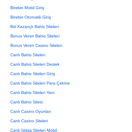
Birebin Mobil Giriş
Birebin Otomatik Giriş
Bol Kazançlı Bahis Siteleri
Bonus Veren Bahis Siteleri
Bonus Veren Casino Siteleri
Canlı Bahis Siteleri
Canlı Bahis Siteleri Destek
Canlı Bahis Siteleri Giriş
Canlı Bahis Siteleri Para Çekme
Canlı Bahis Siteleri Yeni
Canlı Bahis Sitesi
Canlı Casino Oyunları
Canlı Casino Siteleri
Canlı İddaa Siteleri Mobil