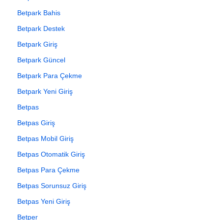
Betpark Bahis
Betpark Destek
Betpark Giriş
Betpark Güncel
Betpark Para Çekme
Betpark Yeni Giriş
Betpas
Betpas Giriş
Betpas Mobil Giriş
Betpas Otomatik Giriş
Betpas Para Çekme
Betpas Sorunsuz Giriş
Betpas Yeni Giriş
Betper