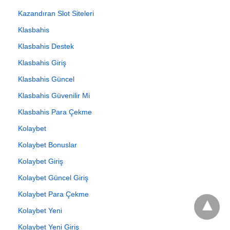
Kazandıran Slot Siteleri
Klasbahis
Klasbahis Destek
Klasbahis Giriş
Klasbahis Güncel
Klasbahis Güvenilir Mi
Klasbahis Para Çekme
Kolaybet
Kolaybet Bonuslar
Kolaybet Giriş
Kolaybet Güncel Giriş
Kolaybet Para Çekme
Kolaybet Yeni
Kolaybet Yeni Giriş