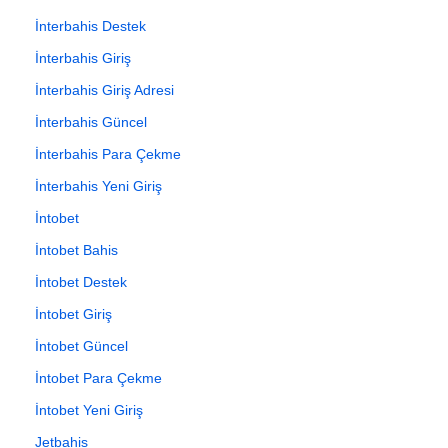
İnterbahis Destek
İnterbahis Giriş
İnterbahis Giriş Adresi
İnterbahis Güncel
İnterbahis Para Çekme
İnterbahis Yeni Giriş
İntobet
İntobet Bahis
İntobet Destek
İntobet Giriş
İntobet Güncel
İntobet Para Çekme
İntobet Yeni Giriş
Jetbahis