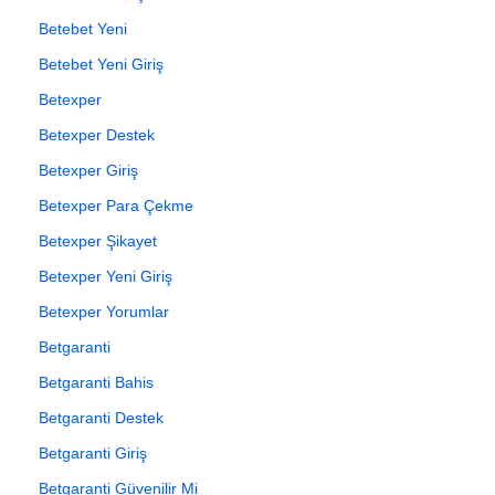
Betebet Yeni
Betebet Yeni Giriş
Betexper
Betexper Destek
Betexper Giriş
Betexper Para Çekme
Betexper Şikayet
Betexper Yeni Giriş
Betexper Yorumlar
Betgaranti
Betgaranti Bahis
Betgaranti Destek
Betgaranti Giriş
Betgaranti Güvenilir Mi