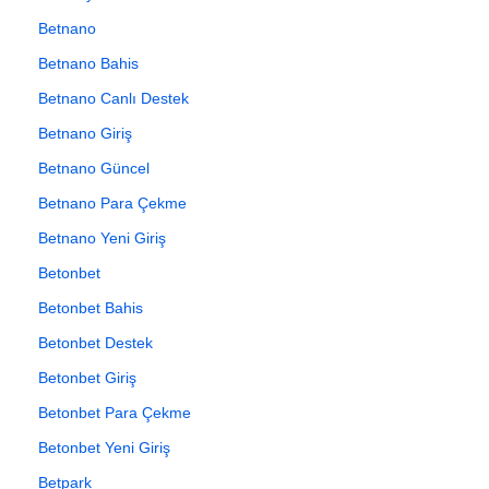
Betnano
Betnano Bahis
Betnano Canlı Destek
Betnano Giriş
Betnano Güncel
Betnano Para Çekme
Betnano Yeni Giriş
Betonbet
Betonbet Bahis
Betonbet Destek
Betonbet Giriş
Betonbet Para Çekme
Betonbet Yeni Giriş
Betpark