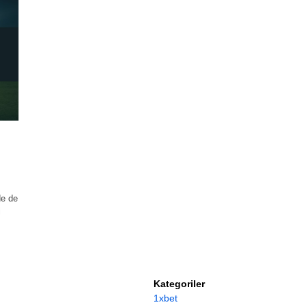
de de
i
Kategoriler
1xbet