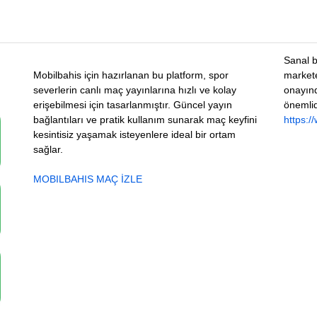
Sanal b
Mobilbahis için hazırlanan bu platform, spor
markete
severlerin canlı maç yayınlarına hızlı ve kolay
onayınd
erişebilmesi için tasarlanmıştır. Güncel yayın
önemlid
bağlantıları ve pratik kullanım sunarak maç keyfini
https:/
kesintisiz yaşamak isteyenlere ideal bir ortam
sağlar.
MOBILBAHIS MAÇ İZLE