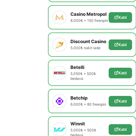
Casino Metropol
Katıl
8.000₺ + 150 freespin
Discount Casino
Katıl
5.000₺ nakit iade
Betelli
Katıl
5.050₺ + 500₺
bedava
Betchip
Katıl
6.000₺ + 80 freespin
Winnit
Katıl
5.000₺ + 500₺
bedava