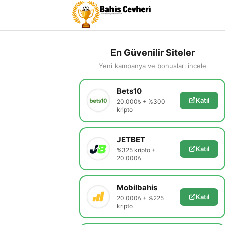
En Güvenilir Siteler
Yeni kampanya ve bonusları incele
Bets10
Katıl
20.000₺ + %300
kripto
JETBET
Katıl
%325 kripto +
20.000₺
Mobilbahis
Katıl
20.000₺ + %225
kripto