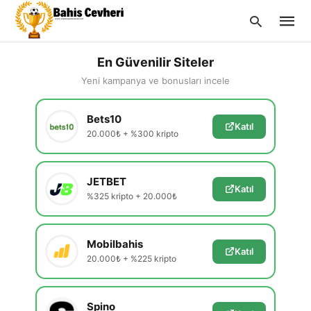
En Güvenilir Siteler
Yeni kampanya ve bonusları incele
Type
Bets10
your
Katıl
searc
20.000₺ + %300 kripto
query
and
hit
enter:
JETBET
Katıl
%325 kripto + 20.000₺
Mobilbahis
Katıl
20.000₺ + %225 kripto
Spino