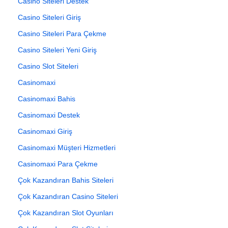
Casino Siteleri Destek
Casino Siteleri Giriş
Casino Siteleri Para Çekme
Casino Siteleri Yeni Giriş
Casino Slot Siteleri
Casinomaxi
Casinomaxi Bahis
Casinomaxi Destek
Casinomaxi Giriş
Casinomaxi Müşteri Hizmetleri
Casinomaxi Para Çekme
Çok Kazandıran Bahis Siteleri
Çok Kazandıran Casino Siteleri
Çok Kazandıran Slot Oyunları