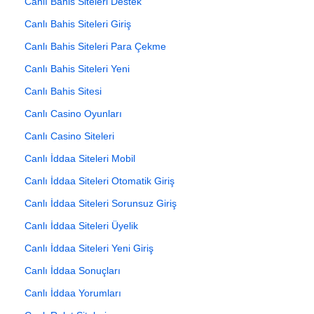
Canlı Bahis Siteleri Destek
Canlı Bahis Siteleri Giriş
Canlı Bahis Siteleri Para Çekme
Canlı Bahis Siteleri Yeni
Canlı Bahis Sitesi
Canlı Casino Oyunları
Canlı Casino Siteleri
Canlı İddaa Siteleri Mobil
Canlı İddaa Siteleri Otomatik Giriş
Canlı İddaa Siteleri Sorunsuz Giriş
Canlı İddaa Siteleri Üyelik
Canlı İddaa Siteleri Yeni Giriş
Canlı İddaa Sonuçları
Canlı İddaa Yorumları