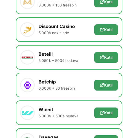
Katıl
8.000₺ + 150 freespin
Discount Casino
Katıl
5.000₺ nakit iade
Betelli
Katıl
5.050₺ + 500₺ bedava
Betchip
Katıl
6.000₺ + 80 freespin
Winnit
Katıl
5.000₺ + 500₺ bedava
Davegas