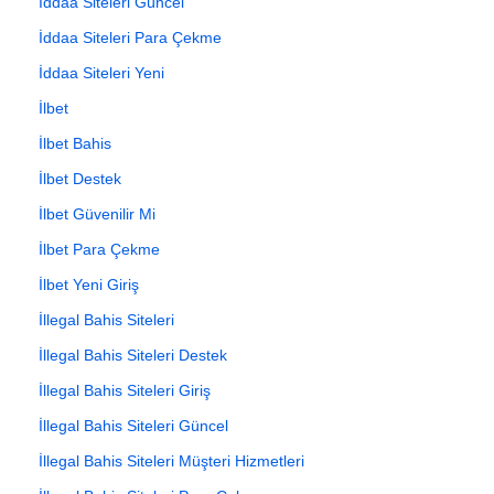
İddaa Siteleri Güncel
İddaa Siteleri Para Çekme
İddaa Siteleri Yeni
İlbet
İlbet Bahis
İlbet Destek
İlbet Güvenilir Mi
İlbet Para Çekme
İlbet Yeni Giriş
İllegal Bahis Siteleri
İllegal Bahis Siteleri Destek
İllegal Bahis Siteleri Giriş
İllegal Bahis Siteleri Güncel
İllegal Bahis Siteleri Müşteri Hizmetleri