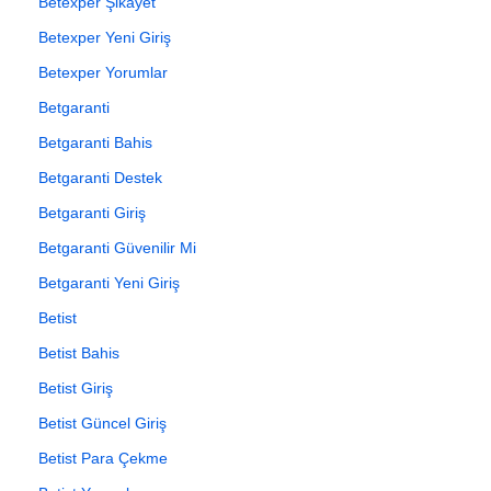
Betexper Şikayet
Betexper Yeni Giriş
Betexper Yorumlar
Betgaranti
Betgaranti Bahis
Betgaranti Destek
Betgaranti Giriş
Betgaranti Güvenilir Mi
Betgaranti Yeni Giriş
Betist
Betist Bahis
Betist Giriş
Betist Güncel Giriş
Betist Para Çekme