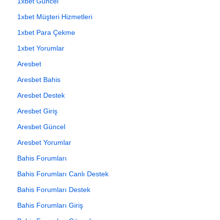
1xbet Güncel
1xbet Müşteri Hizmetleri
1xbet Para Çekme
1xbet Yorumlar
Aresbet
Aresbet Bahis
Aresbet Destek
Aresbet Giriş
Aresbet Güncel
Aresbet Yorumlar
Bahis Forumları
Bahis Forumları Canlı Destek
Bahis Forumları Destek
Bahis Forumları Giriş