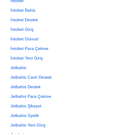
İntobet
İntobet Bahis
İntobet Destek
İntobet Giriş
İntobet Güncel
İntobet Para Çekme
İntobet Yeni Giriş
Jetbahis
Jetbahis Canlı Destek
Jetbahis Destek
Jetbahis Para Çekme
Jetbahis Şikayet
Jetbahis Üyelik
Jetbahis Yeni Giriş